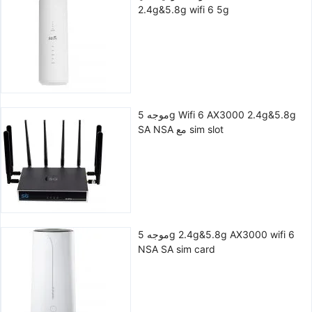
2.4g&5.8g wifi 6 5g
موجه 5g Wifi 6 AX3000 2.4g&5.8g
SA NSA مع sim slot
موجه 5g 2.4g&5.8g AX3000 wifi 6
NSA SA sim card