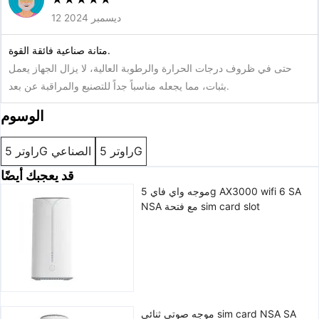
12 ديسمبر 2024
متانة صناعية فائقة القوة.
حتى في ظروف درجات الحرارة والرطوبة العالية، لا يزال الجهاز يعمل
بثبات، مما يجعله مناسباً جداً للتصنيع والمراقبة عن بعد.
الوسوم
راوتر 5G
راوتر 5G الصناعي
قد يعجبك أيضًا
موجه واي فاي 5g AX3000 wifi 6 SA
NSA مع فتحة sim card slot
موجه صوتي ثنائي sim card NSA SA