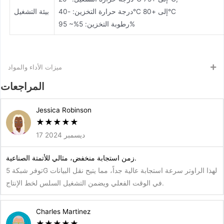
درجة حرارة التخزين: -40°C إلى +80°C
بيئة التشغيل
رطوبة التخزين: 5%~ 95%
ميزات الأداء والمواد
المراجعات
Jessica Robinson
★
★
★
★
★
17 ديسمبر 2024
زمن استجابة منخفض، مثالي للأتمتة الصناعية.
توفر شبكة 5G لهذا الراوتر سرعة استجابة عالية جداً، مما يتيح نقل البيانات
في الوقت الفعلي ويضمن التشغيل السلس لخط الإنتاج.
Charles Martinez
★
★
★
★
★