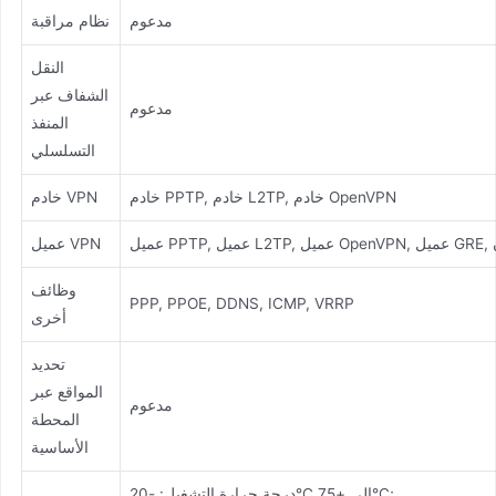
مدعوم
نظام مراقبة
النقل
الشفاف عبر
مدعوم
المنفذ
التسلسلي
خادم PPTP, خادم L2TP, خادم OpenVPN
خادم VPN
عميل VPN
وظائف
PPP, PPOE, DDNS, ICMP, VRRP
أخرى
تحديد
المواقع عبر
مدعوم
المحطة
الأساسية
درجة حرارة التشغيل: -20°C إلى +75°C;