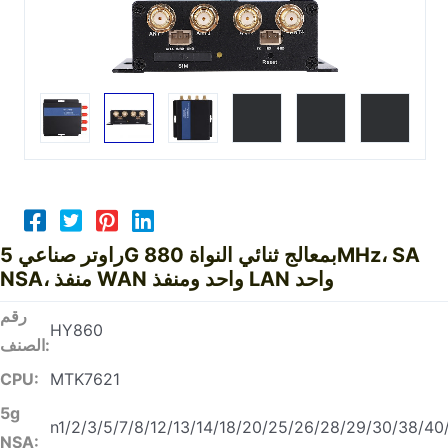
راوتر صناعي 5G بمعالج ثنائي النواة 880MHz، SA
NSA، منفذ WAN واحد ومنفذ LAN واحد
رقم
HY860
الصنف:
CPU:
MTK7621
5g
n1/2/3/5/7/8/12/13/14/18/20/25/26/28/29/30/38/40
NSA: