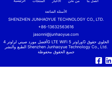
الرئيسية
اتصل بنا
من نحن
الأخبار
المنتجات
الأسئلة الشائعة
SHENZHEN JUNHAOYUE TECHNOLOGY CO., LTD.
+86-13632563616
jasonni@junhaoyue.com
أفضل مورد صيني لراوتر 4G LTE WiFi وراوتر 5G الخلوي حقوق
Technology Co., Ltd.
Junhaoyue
الطبع والنشر Shenzhen
جميع الحقوق محفوظة
د إن
فيسبوك