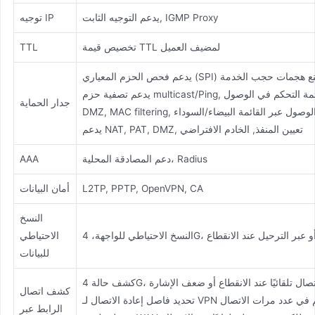
يدعم التوجيه الثابت, IGMP Proxy
توجيه IP
تخصيص قيمة TTL لمضيف العميل
TTL
جدار الحماية
DM, التحكم في الوصول عبر القائمة البيضاء/السوداء
يدعم NAT, PAT, DMZ, تعيين المنفذ, الخادم الافتراضي
دعم المصادقة المحلية، Radius
AAA
L2TP, PPTP, OpenVPN, CA
أمان البيانات
النسخ
تبادل سلكي أو عبر الترحيل عند الانقطاع
الاحتياطي
للبيانات
، إعادة الاتصال تلقائيًا عند الانقطاع أو ضعف الإشارة
كشف اتصال
ند الانقطاع والتحكم في عدد مرات الاتصال
الرابط عبر