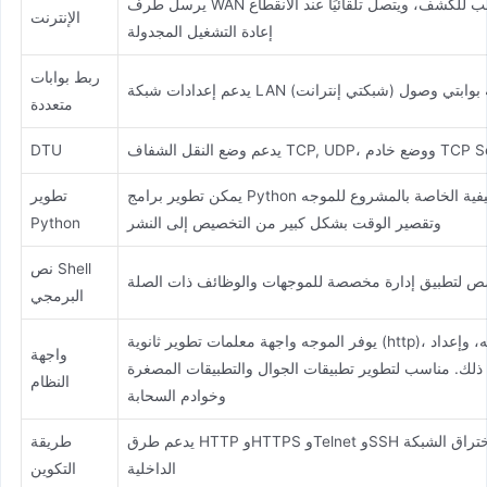
ت القلب للكشف، ويتصل تلقائيًا عند الانقطاع
الإنترنت
إعادة التشغيل المجدولة
ربط بوابات
 يمتلك الموجه بوابتي وصول (شبكتي إنترانت)
متعددة
DTU
يمكن تطوير برامج Python بشكل ذاتي لتحقيق المتطلبات الوظيفية الخاصة بالمشروع للموجه
تطوير
وتقصير الوقت بشكل كبير من التخصيص إلى النشر
Python
نص Shell
ص لتطبيق إدارة مخصصة للموجهات والوظائف ذات الصلة
البرمجي
يوفر الموجه واجهة معلمات تطوير ثانوية (http)، مثل الحصول على حالة الموجه، وإعداد
واجهة
 ذلك. مناسب لتطوير تطبيقات الجوال والتطبيقات المصغرة
النظام
وخوادم السحابة
يدعم طرق HTTP وHTTPS وTelnet وSSH المحلية أو عن بُعد، ويدعم طريقة اختراق الشبكة
طريقة
الداخلية
التكوين