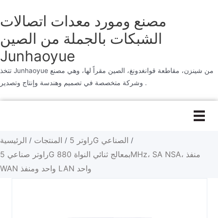
مصنع ومورد معدات اتصالات
الشبكات بالجملة من الصين
Junhaoyue
تتخذ Junhaoyue من شينزن، مقاطعة قوانغدونغ، الصين مقراً لها، وهي مصنع
وشركة متخصصة في تصميم وهندسة وإنتاج وتصدير .
تخطى
إلى
المحتوى
راوتر 5G الصناعي
المنتجات
الرئيسية
/
/
/
راوتر صناعي 5G بمعالج ثنائي النواة 880MHz، SA NSA، منفذ
WAN واحد ومنفذ LAN واحد