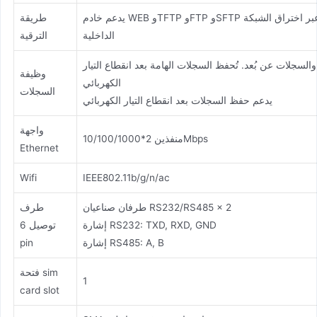
يدعم خادم WEB وTFTP وFTP وSFTP المحلي أو عن بُعد، والوصول عن بُعد عبر اختراق الشبكة
طريقة
الداخلية
الترقية
لسجلات عن بُعد. تُحفظ السجلات الهامة بعد انقطاع التيار
وظيفة
الكهربائي
السجلات
يدعم حفظ السجلات بعد انقطاع التيار الكهربائي
واجهة
منفذين 2*10/100/1000Mbps
Ethernet
Wifi
IEEE802.11b/g/n/ac
طرفان صناعيان RS232/RS485 x 2
طرف
إشارة RS232: TXD, RXD, GND
توصيل 6
إشارة RS485: A, B
pin
فتحة sim
1
card slot