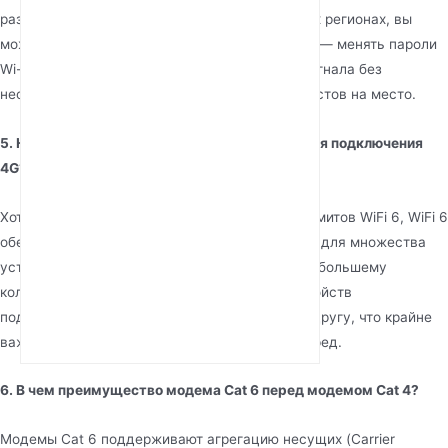
развертываете 500 маршрутизаторов в разных регионах, вы
можете управлять ими всеми с одного экрана — менять пароли
Wi-Fi, обновлять ПО или проверять уровень сигнала без
необходимости выезда технических специалистов на место.
5. Необходима ли функция WiFi 6 (AX3000) для подключения
4G?
Хотя скорости 4G в настоящее время ниже лимитов WiFi 6, WiFi 6
обеспечивает гораздо лучшую эффективность для множества
устройств. Он снижает задержку и позволяет большему
количеству смартфонов, ноутбуков и IoT-устройств
подключаться одновременно, не мешая друг другу, что крайне
важно для современных профессиональных сред.
6. В чем преимущество модема Cat 6 перед модемом Cat 4?
Модемы Cat 6 поддерживают агрегацию несущих (Carrier