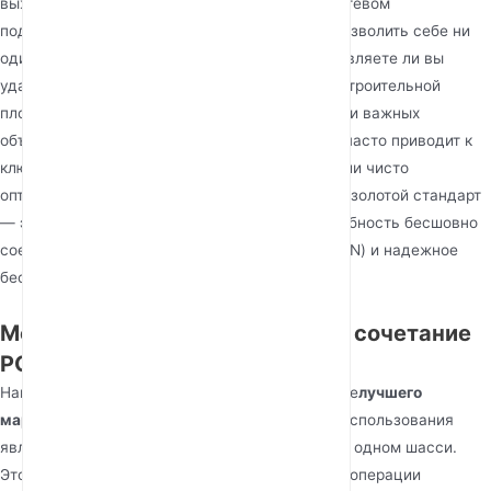
выживания бизнеса, единая точка отказа в сетевом
подключении — это риск, который не может позволить себе ни
один профессионал. Независимо от того, управляете ли вы
удаленным розничным филиалом, офисом на строительной
площадке или центром мониторинга критически важных
объектов, поиск
лучшего маршрутизатора 4G
часто приводит к
ключевому осознанию: чисто сотовая связь или чисто
оптоволокно уже недостаточно. Современный золотой стандарт
— это гибридная отказоустойчивость — способность бесшовно
соединять высокоскоростное оптоволокно (PON) и надежное
беспроводное резервирование (LTE).
Мощь гибридной архитектуры: сочетание
PON и LTE
Наиболее значительным достижением в поиске
лучшего
маршрутизатора 4G
для профессионального использования
является интеграция технологий GPON и LTE в одном шасси.
Этот гибридный подход гарантирует, что ваши операции