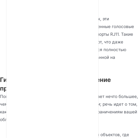
бюджетном оборудовании.
Интегрированная голосовая связь и
коммуникации:
Помимо передачи данных, эти
маршрутизаторы поддерживают расширенные голосовые
протоколы, включая VoLTE и VoIP через порты RJ11. Такие
функции, как T.38 Fax over IP, гарантируют, что даже
традиционные офисные функции остаются полностью
работоспособными в среде, ориентированной на
беспроводную связь.
Гибкость развертывания: решение
проблемы доступности
Поиск
лучшего маршрутизатора 4G
предполагает нечто большее,
чем просто просмотр необработанной скорости; речь идет о том,
как устройство адаптируется к конкретным ограничениям вашей
области деятельности.
Поддержка удаленных сотрудников:
Для объектов, где