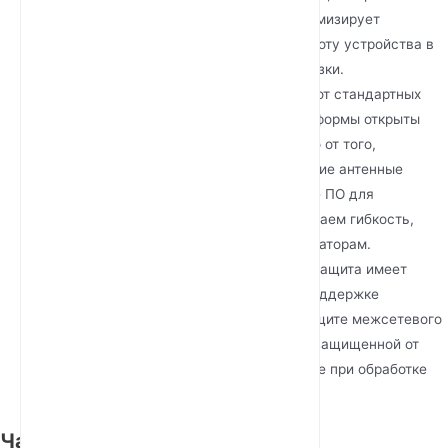
минимизирует шумовые помехи и максимизирует
теплоотвод, обеспечивая надежную работу устройства в
условиях круглосуточной высокой нагрузки.
Кастомизация оборудования:
В отличие от стандартных
розничных маршрутизаторов, наши платформы открыты
для глубокой кастомизации. Независимо от того,
требуются ли вам специфические внешние антенные
разъемы (SMA) или специализированное ПО для
уникальных IoT-приложений, мы предлагаем гибкость,
необходимую профессиональным интеграторам.
Защита, ориентированная на будущее:
Защита имеет
первостепенное значение. Благодаря поддержке
шифрования WPA3-SAE и встроенной защите межсетевого
экрана ваша внутренняя сеть остается защищенной от
внешних угроз, обеспечивая спокойствие при обработке
конфиденциальных данных.
Часто задаваемые вопросы о