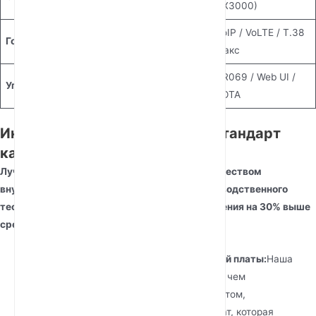
AX3000)
VoIP / VoLTE / T.38
Голосовые услуги
VoIP / VoLTE / RJ11
Факс
TR069 / Web UI /
TR069 / Web UI /
Управление
FOTA
FOTA
Инженерное превосходство: стандарт
качества Junhaoyue
Лучший 4G маршрутизатор определяется качеством
внутренней сборки, где протокол 100% производственного
тестирования гарантирует процент прохождения на 30% выше
среднего по отрасли.
Оптимизированная компоновка печатной платы:
Наша
команда инженеров, обладающая более чем
десятилетним специализированным опытом,
разрабатывает компоновку печатных плат, которая