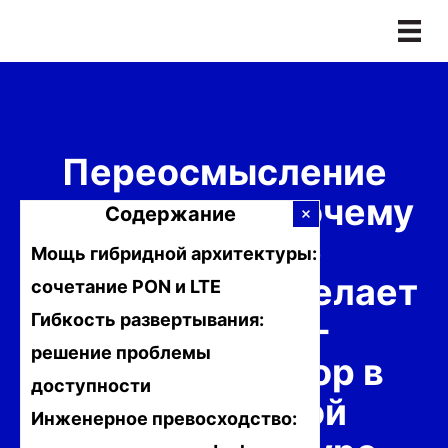
Перейти
к
содержимому
Переосмысление
надежности: почему
Содержание
гибридное
Мощь гибридной архитектуры:
подключение делает
сочетание PON и LTE
Гибкость развертывания:
лучший 4G-
решение проблемы
маршрутизатор в
доступности
современной
Инженерное превосходство: