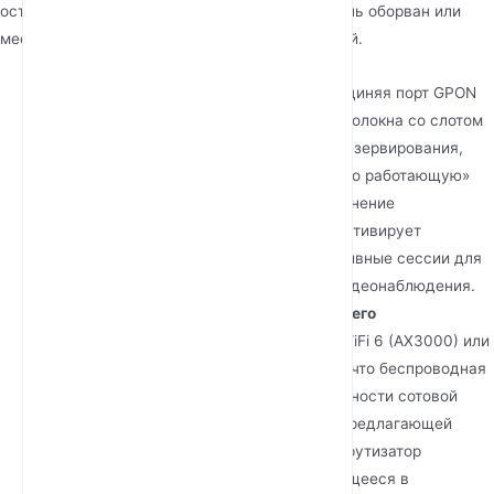
остаются онлайн, даже если физический кабель оборван или
местный интернет-провайдер испытывает сбой.
Резервирование по двум каналам:
Объединяя порт GPON
для основного высокоскоростного оптоволокна со слотом
для SIM-карты 4G LTE для вторичного резервирования,
маршрутизатор обеспечивает «постоянно работающую»
экосистему. Если оптоволоконное соединение
прерывается, система автоматически активирует
переключение на LTE, поддерживая активные сессии для
VoIP, облачных приложений и потоков видеонаблюдения.
Скорости беспроводной связи следующего
поколения:
Использование стандартов WiFi 6 (AX3000) или
высокоскоростных AC1200 гарантирует, что беспроводная
связь соответствует пропускной способности сотовой
сети. Благодаря технологии Cat 6 LTE, предлагающей
скорость загрузки до 300 Мбит/с, маршрутизатор
устраняет узкое место, часто встречающееся в