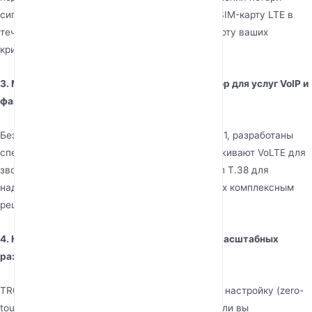
сигнала он автоматически переключается на SIM-карту LTE в
течение нескольких секунд, поддерживая работу ваших
критически важных приложений.
3. Могу ли я использовать этот маршрутизатор для услуг VoIP и
факса?
Безусловно. Модели, оснащенные портами RJ11, разработаны
специально для голосовых услуг. Они поддерживают VoLTE для
звонков высокой четкости через 4G и протокол T.38 для
надежной передачи факсов по IP, что делает их комплексным
решением "офис в коробке".
4. Какую выгоду TR069 приносит при крупномасштабных
развертываниях?
TR069 (CWMP) обеспечивает автоматическую настройку (zero-
touch provisioning) и удаленное управление. Если вы