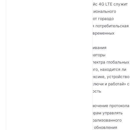
оптоволокно еще не проложено, интерфейс 4G LTE служит
основным шлюзом. С модемами профессионального
уровня эти маршрутизаторы обеспечивают гораздо
большую стабильность, чем стандартная потребительская
точка доступа, поддерживая до 32 одновременных
пользователей без ухудшения сигнала.
Глобальная совместимость:
Для обслуживания
международных проектов эти маршрутизаторы
разработаны для поддержки широкого спектра глобальных
частотных диапазонов. Независимо от того, находится ли
ваш проект в Нигерии, Австралии или Мексике, устройство
разработано для работы по принципу «включи и работай» с
местными SIM-картами, устраняя сложность
регионального поиска оборудования.
Расширенное удаленное управление:
Включение протокола
TR069 позволяет сетевым администраторам управлять
целым парком маршрутизаторов из централизованного
местоположения. Вы можете отправлять обновления