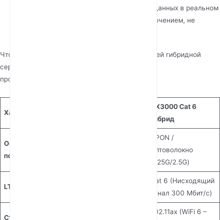
прошивки, отслеживать использование данных в реальном
времени и устранять проблемы с подключением, не
приезжая на объект.
Чтобы понять технические преимущества нашей гибридной
серии, ознакомьтесь с подробным описанием
производительности ниже:
Серия GPON + Cat
AX3000 Cat 6
Характеристики
4
Гибрид
GPON /
GPON /
Основное
Оптоволокно
Оптоволокно
подключение
(1.25G/2.5G)
(1.25G/2.5G)
Cat 4 (Нисходящий
Cat 6 (Нисходящий
LTE Category
канал 150 Мбит/с)
канал 300 Мбит/с)
802.11ax (WiFi 6 –
Стандарт Wi-Fi
802.11ac (AC1200)