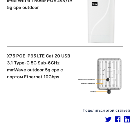
IP65 Wifi 6 TR069 POE 24V/1A
5g cpe outdoor
X75 POE IP65 LTE Cat 20 USB
3.1 Type-C 5G Sub-6GHz
mmWave outdoor 5g cpe с
портом Ethernet 10Gbps
Поделиться этой статьей