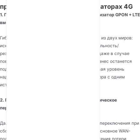
профессиональных маршрутизаторах 4G
1. Почему стоит выбрать гибридный маршрутизатор GPON + LTE
вместо стандартного 4G маршрутизатора?
Гибридный маршрутизатор предлагает лучшее из двух миров:
исключительную скорость оптоволокна и мобильность/
резервирование 4G LTE. Это гарантирует, что даже в случае
повреждения вашей физической линии ваш бизнес останется
подключенным через сотовую сеть, обеспечивая уровень
надежности, недостижимый для маршрутизатора с одним
источником подключения.
2. Поддерживает ли маршрутизатор автоматическое
переключение при сбое?
Да. При настройке в режиме автоматического переключения при
сбое маршрутизатор постоянно отслеживает основное WAN-
подключение (оптоволокно). В случае обнаружения потери