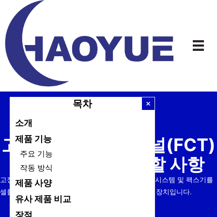
본
문
으
로
건
너
뛰
기
목차
소개
제품 기능
고정형 셀룰러 터미널(FCT)
주요 기능
이해하기: 알아야 할 사항
작동 방식
고정형 셀룰러 단말기(FCT)는 기존 유선 전화, PBX 시스템 및 팩스기를
제품 사양
셀룰러 네트워크에 연결하는 데 사용되는 필수 통신 장치입니다.
유사 제품 비교
장점