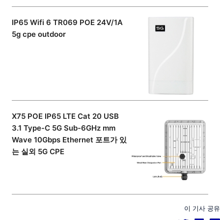
IP65 Wifi 6 TR069 POE 24V/1A
5g cpe outdoor
X75 POE IP65 LTE Cat 20 USB
3.1 Type-C 5G Sub-6GHz mm
Wave 10Gbps Ethernet 포트가 있
는 실외 5G CPE
이 기사 공유