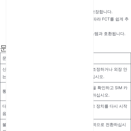
이상적입니다.
안정성:
유선 장애 발생 시 중단 없는 통신을 보장합니다.
확장성:
비즈니스 통신 요구 사항이 증가함에 따라 FCT를 쉽게 추
가할 수 있습니다.
유연한 통합:
PBX 시스템, 팩스기 및 경보 시스템과 호환됩니다.
문제 해결
문제
가능한 원인
해결책
신호 없음 또
불량한 네트워
안테나 위치를 조정하거나 외장 안
는 약한 신호
크 커버리지
테나를 사용하십시오.
간섭 또는 약한
강한 신호 수신을 확인하고 SIM 카
통화 끊김
신호
드 상태를 점검하십시오.
다이얼 톤 없
잘못된 배선 또
연결을 확인하고 장치를 다시 시작
음
는 포트 문제
하십시오.
불량한 통화
다른 주파수 대역으로 전환하십시
네트워크 혼잡