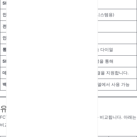
SIM 카드 지원
단일 또는 듀얼 SIM 슬롯
인터페이스 포트
RJ11 (전화 장치용), RJ45 (IP 시스템용)
전원 공급 장치
AC 어댑터 (110-240V)
안테나
외장형 또는 내장형
통화 기능
통화 대기, 착신 전환, CLI, 단축 다이얼
SMS 지원
예, 웹 인터페이스 또는 AT 명령을 통해
데이터 기능
일부 모델은 3G/4G 데이터 연결을 지원합니다.
백업 배터리
전원 장애 지원을 위해 일부 모델에서 사용 가능
유사 제품 비교
FCT는 종종 VoIP 게이트웨이 및 기존 유선 솔루션과 비교됩니다. 아래는
비교표입니다: