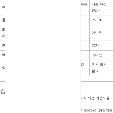
고정형 셀룰러 단말기
VoIP 게이트웨
기존 유선
특징
(FCT)
이
전화
통화 라우팅
셀룰러 네트워크
인터넷
PSTN
SIM 카드
예
아니요
아니요
사용
통화 비용
더 저렴함 (모바일 요금)
다양함
고가
백업 지원
예 (배터리 모델 포함)
아니요
아니요
간편한 플러그 앤 플레
인터넷 설정
유선 회선
설치
이
필요
필요
장점
비용 절감:
특히 장거리 통화에 대한 고가의 PSTN 회선 의존도를
줄입니다.
이동성:
셀룰러 네트워크가 있는 어느 곳에서든 작동하여 원격지에