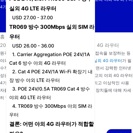
4가지를 살펴보겠습니다,…
실외 4G LTE 라우터
USD 27.00 - 37.00
TR069 방수 300Mbps 실외 SIM 라
우터
홈
/
뉴스
/
2025년 안정적인 연결을 위한 최고의 실외용 4G 라우터
USD 26.00 - 36.00
원격 근무, 야외 감시, 또는 열악한 환경에서 인터넷 접속을 보장하는 등
1. Carrier Aggregation POE 24V/1A
야외에서 연결을 유지해야 하는 상황이라면 고품질
실외 4G 라우터
가 필
Cat 6 방수 야외 4G 라우터
수적입니다. 이러한 장치는 혹독한 기상 조건을 견디면서 강력한 인터넷
2. Cat 4 POE 24V/1A Wi-Fi 확장기 내
성능을 제공하도록 설계되었습니다. 이 글에서는 최고의 야외 4G 라우터
장 방수 야외 LTE 라우터
4가지를 살펴보고, 각 제품의 뛰어난 기능, 장점, 그리고 이상적인 사용
3. POE 24V/0.5A TR069 Cat 4 방수
자를 중점적으로 소개합니다. 이 견고하고 고성능인 장치들에 대해 자세
야외 4G LTE 라우터
히 알아보겠습니다.
4. TR069 방수 300Mbps 야외 SIM 라
우터
결론: 어떤 야외 4G 라우터가 적합할
캐리어 어그리게이션