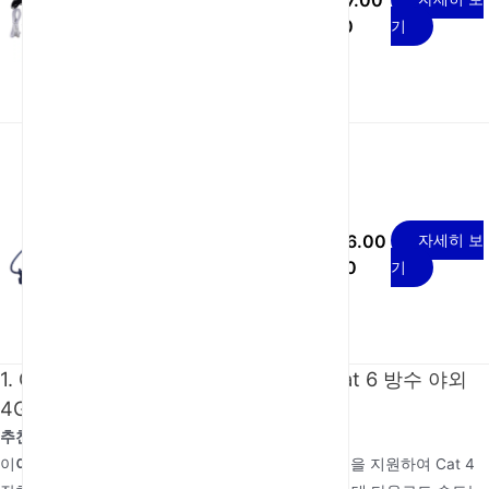
USD 27.00
Cat 4 방수 실외 4G LTE
- 37.00
기
라우터
USD 26.00
TR069 방수 300Mbps
자세히 보
실외 SIM 라우터
- 36.00
기
1. Carrier Aggregation POE 24V/1A Cat 6 방수 야외
4G 라우터
추천 이유: Cat 6 기술로 구현하는 탁월한 속도
이
야외 4G 라우터
Cat 6 기술과 Carrier Aggregation을 지원하여 Cat 4