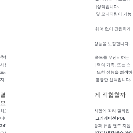
밍이나 게임과 같은 고사양 애플리케이션에 이상적입니다.
원격 관리:
TR069 지원으로 간편한 원격 구성 및 모니터링이 가능
합니다.
간편한 4G 연결:
SIM 카드 슬롯으로 추가 하드웨어 없이 간편하게
4G에 연결할 수 있습니다.
내후성:
방수 설계로 야외 환경에서 안정적인 성능을 보장합니다.
추천 대상:
이
야외 4G 라우터
는 야외 활동에서 Wi-Fi 속도를 우선시하는
사용자에게 적합합니다. 야외 이벤트 플래너, 농촌 지역의 가족, 또는 스
트리밍과 게임을 즐기는 RV 캠퍼에게 이상적입니다. 또한 성능을 희생하
지 않으면서 원격 관리 기능이 필요한 사용자에게도 훌륭한 선택입니다.
결론: 어떤
야외 4G 라우터
가 당신에게 적합할까
요?
최고의 야외 4G 라우터를 선택하는 것은 특정 요구 사항에 따라 달라집
니다. 속도와 설치 용이성을 우선시한다면,
캐리어 어그리게이션 POE
24V/1A Cat 6 방수 아웃도어 4G 라우터
가 Cat 6 기술과 듀얼 밴드 지원
으로 최선의 선택입니다.
Cat 4 POE 24V/1A Wi-Fi 확장기 내장 방수 야외