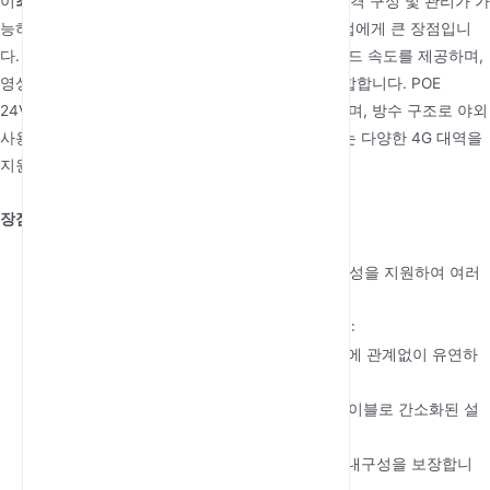
이
최고의 4G 라우터
TR069 프로토콜을 지원하여 원격 구성 및 관리가 가
능하며, 이는 여러 장치를 관리하는 IT 관리자나 기업에게 큰 장점입니
다. Cat 4 기술을 사용하여 최대 150Mbps의 다운로드 속도를 제공하며,
영상 감시나 원격 작업과 같은 표준 야외 작업에 적합합니다. POE
24V/0.5A를 지원하여 효율적인 전원 공급을 보장하며, 방수 구조로 야외
사용에 신뢰할 수 있는 선택입니다. 또한 이 라우터는 다양한 4G 대역을
지원하여 광범위한 네트워크 호환성을 제공합니다.
장점:
원격 관리:
TR069 프로토콜은 간편한 원격 구성을 지원하여 여러
라우터를 관리하는 데 이상적입니다.
광범위한 네트워크 지원:
다양한 4G 대역(FDD:
B1/B3/B5/B7/B8/B20/B28)과 호환되어 지역에 관계없이 유연하
게 사용할 수 있습니다.
효율적인 전원 공급:
POE 24V/0.5A는 단일 케이블로 간소화된 설
치를 지원합니다.
견고한 디자인:
방수 구조로 야외 조건에서도 내구성을 보장합니