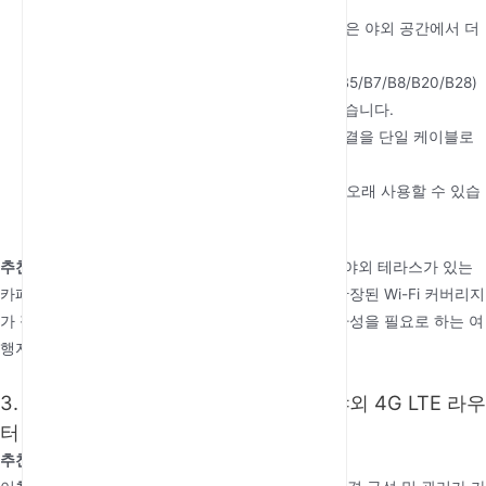
확장된 Wi-Fi 범위:
내장 Wi-Fi 확장기가 더 넓은 야외 공간에서 더
나은 커버리지를 보장합니다.
글로벌 호환성:
다양한 4G 대역(FDD: B1/B3/B5/B7/B8/B20/B28)
을 지원하여 국제적으로 폭넓게 사용할 수 있습니다.
안정적인 전원 공급:
POE 24V/1A는 전원과 연결을 단일 케이블로
처리하여 설치를 간소화합니다.
내구성 있는 구조:
방수 설계로 야외 환경에서 오래 사용할 수 있습
니다.
추천 대상:
이
야외 4G 라우터
는 농부, RV 캠퍼, 또는 야외 테라스가 있는
카페와 같은 소규모 야외 업종처럼 야외 공간에서 확장된 Wi-Fi 커버리지
가 필요한 사용자에게 완벽합니다. 또한 글로벌 호환성을 필요로 하는 여
행자에게도 훌륭한 선택입니다.
최고의 4G 라우터
.
3. POE 24V/0.5A TR069 Cat 4 방수 야외 4G LTE 라우
터
추천 이유: TR069로 간편한 원격 관리