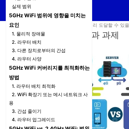
실제 범위
5GHz WiFi 범위에 영향을 미치는
요인
홈
/
뉴스
/
5GHz WiFi는 얼마나 멀리 도달할 수 있
5GHz WiFi의 매력과 과제
1. 물리적 장애물
2. 라우터 배치
3. 다른 장치로부터의 간섭
4. 라우터 사양
5GHz WiFi 커버리지를 최적화하는
방법
1. 라우터 배치 최적화
2. WiFi 확장기 또는 메시 네트워크 사
용
3. 간섭 줄이기
4. 라우터 업그레이드
5GHz WiFi vs. 2.4GHz WiFi: 범위