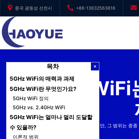
본
중국 광둥성 선전시
+86-13632563616
문
으
로
건
너
뛰
기
목차
5GHz WiFi의 매력과 과제
5GHz Wi
5GHz WiFi란 무엇인가요?
5GHz WiFi 정의
5GHz vs. 2.4GHz WiFi
5GHz WiFi는 얼마나 멀리 도달할
5GHz는 상당한 성능 이점을 제공하지만, 그 범위는 종종
수 있을까?
방법을 살펴보겠습니다.
이론적 범위