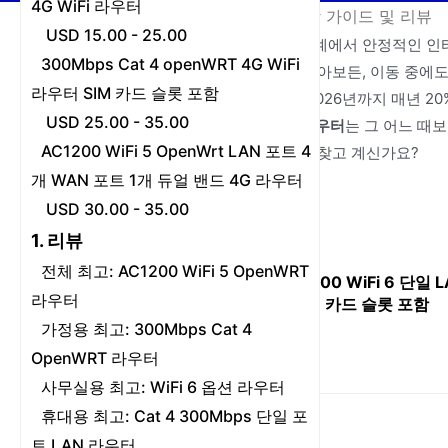
4G WiFi 라우터
홈
/
뉴스
/
최고의 4G 라우터: 종합 가이드 및 리뷰
USD 15.00 - 25.00
오늘날의 빠르게 변화하는 디지털 세계에서 안정적인 인
300Mbps Cat 4 openWRT 4G WiFi
으로 작업하든, 좋아하는 시리즈를 몰아보든, 이동 중에도
라우터 SIM 카드 슬롯 포함
다. 글로벌 모바일 데이터 트래픽은 2026년까지 매년 
USD 25.00 - 35.00
에), 고품질에 대한 수요
최고의 4G 라우터
는 그 어느 때
AC1200 WiFi 5 OpenWrt LAN 포트 4
모든 조건을 충족하는 강력한 제품을 찾고 계신가요?
개 WAN 포트 1개 듀얼 밴드 4G 라우터
USD 30.00 - 35.00
1. 리뷰
전체 최고: AC1200 WiFi 5 OpenWRT
Cat 4 AX300 WiFi 6 단일 
라우터
라우터 SIM 카드 슬롯 포함
가정용 최고: 300Mbps Cat 4
OpenWRT 라우터
사무실용 최고: WiFi 6 옵션 라우터
휴대용 최고: Cat 4 300Mbps 단일 포
트 LAN 라우터