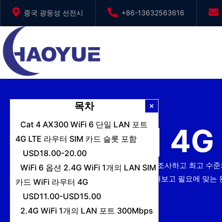
본
중국 광둥성 선전시
+86-13632563616
문
으
로
건
너
뛰
기
목차
Cat 4 AX300 WiFi 6 단일 LAN 포트
최고의 4G
4G LTE 라우터 SIM 카드 슬롯 포함
USD18.00-20.00
이 가이드에서 우리는 시장을 샅샅이 조사하고 최고 수준
WiFi 6 옵션 2.4G WiFi 1개의 LAN SIM
기능, 이점 및 실제 성능을 자세히 살펴보고 필요에 맞
카드 WiFi 라우터 4G
USD11.00-USD15.00
2.4G WiFi 1개의 LAN 포트 300Mbps