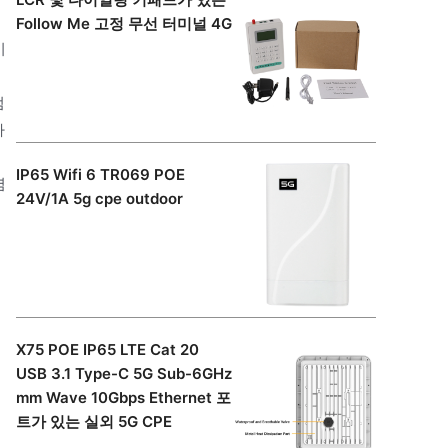
Follow Me 고정 무선 터미널 4G
이
펌
하
IP65 Wifi 6 TR069 POE
렴
24V/1A 5g cpe outdoor
X75 POE IP65 LTE Cat 20
USB 3.1 Type-C 5G Sub-6GHz
mm Wave 10Gbps Ethernet 포
트가 있는 실외 5G CPE