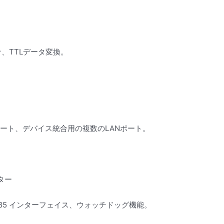
、TTLデータ変換。
ポート、デバイス統合用の複数のLANポート。
ター
485 インターフェイス、ウォッチドッグ機能。