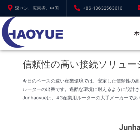
コ
深セン、広東省、中国
+86-13632563616
ン
テ
ン
ホ
ツ
へ
ス
信頼性の高い接続ソリュー
キ
ッ
プ
今日のペースの速い産業環境では、安定した信頼性の高
ルーターの出番です。過酷な環境に耐えるように設計さ
Junhaoyueは、4G産業用ルーターの大手メーカ