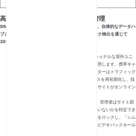
バーロジック
高度な接続性:屋外エコシステムの管理
SIMカードスロットを備えた屋外ルーターの強みは、自律的なデータハ
ブとして機能し、厳格なハードウェアレベルのリンク検出を通じて
30%高い運用通過率を維持することにあります。
ハードウェアリンクリカバリー:
プロフェッショナルな屋外ユニ
ットはハードウェア「ウォッチドッグ」を使用します。携帯キャ
リアが一時的に不具合を起こした場合、ルーターはトラフィック
不足を検知し、自動的にSIMインターフェースを再初期化し、技
術者がポールに登ってリセットすることなくサイトがオンライン
を維持します。
リモートスペクトラム解析:
Web UIを通じて、管理者はサイト調
査を行い、どのセルラー帯域が最も混雑していないかを特定でき
ます。これにより、特定の周波数にルーターをロックし、「シム
カードスロット付きの屋外ルーター」を高速ビデオバックホール
やVoIPに最適化できます。