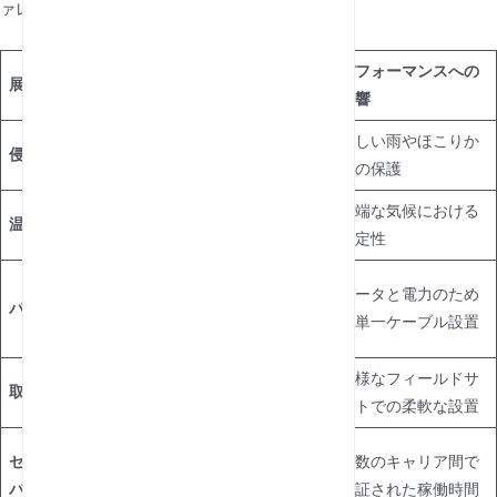
ァレンスを参照してください。
屋外ハードウェアの
パフォーマンスへの
展開係数
要件
影響
激しい雨やほこりか
侵入保護
IP66またはIP67定格
らの保護
極端な気候における
温度範囲
-40°Cから+70°C
安定性
パッシブまたはアク
データと電力のため
パワーメソッド
ティブ
の単一ケーブル設置
PoE(802.3at/af)
ポール/ウォール/ユ
多様なフィールドサ
取り付けオプション
ニストラット互換
イトでの柔軟な設置
デュアルSIMまたは
セルラーハンドオー
複数のキャリア間で
オートフェイルオー
バー
保証された稼働時間