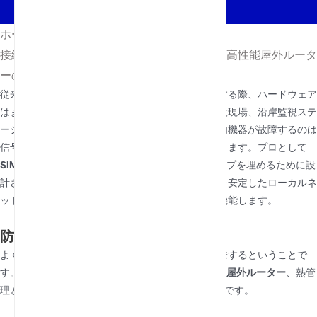
ホーム
/
ニュース
/
接続性の防水化:SIMカードスロットを備えた高性能屋外ルータ
ーの背後にある技術
従来のオフィスの枠を超えてネットワークを拡張する際、ハードウェア
はまったく異なる物理現象に直面します。屋外建設現場、沿岸監視ステ
ーション、農業拠点などの環境では、標準的な屋内機器が故障するのは
信号強度だけでなく、環境負荷によるものでもあります。プロとして
SIMカードスロット付きの屋外ルーター
このギャップを埋めるために設
計されており、最も過酷な気候でもセルラー信号を安定したローカルネ
ットワークに変換する強靭なゲートウェイとして機能します。
防水を超えて:熱・材料科学
よくある誤解は、「屋外」とは単に「防水」を意味するということで
す。しかし、高性能には
SIMカードスロット付きの屋外ルーター
、熱管
理と紫外線耐性は長期的なROIにとって同様に重要です。