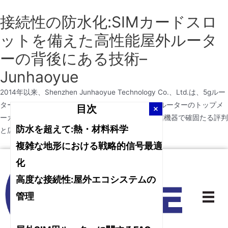
接続性の防水化:SIMカードスロ
ットを備えた高性能屋外ルータ
ーの背後にある技術–
Junhaoyue
2014年以来、Shenzhen Junhaoyue Technology Co.、Ltd.は、5gルー
ター、ルーターwifiワイヤレス、4gルーター、wifiルーターのトップメ
目次
ーカーおよびサプライヤーです。ネットワーク通信機器で確固たる評判
防水を超えて:熱・材料科学
と広範な知識を築いてきました。
複雑な地形における戦略的信号最適
コ
化
ン
高度な接続性:屋外エコシステムの
テ
ン
管理
ツ
へ