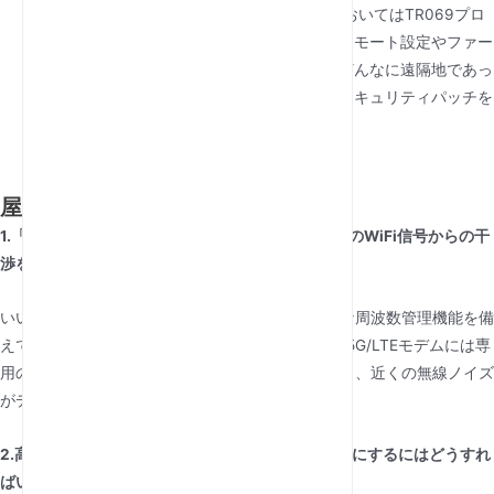
ゼロタッチ管理:
グローバルプロジェクトにおいてはTR069プロ
トコルが不可欠です。数千台のユニットでリモート設定やファー
ムウェアの更新が可能です。これにより、どんなに遠隔地であっ
ても、すべての屋外ゲートウェイが最新のセキュリティパッチを
適用していることが保証されます。
屋外SIM用ルーターに関するFAQ
1.「SIMカードスロット付きの屋外ルーター」は他のWiFi信号からの干
渉を受けやすいですか?
いいえ。プロフェッショナル屋外ユニットは高度な周波数管理機能を備
えています。5GHzのWiFiをローカル配信に使い、5G/LTEモデムには専
用のシールドを施すことで、信号を効果的に隔離し、近くの無線ノイズ
がデータ速度を低下させないようにします。
2.高振動の場所でSIMカードが揺れて外れないようにするにはどうすれ
ばいいですか?