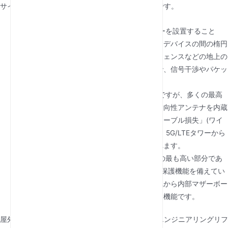
サイトの特定の地理的条件に基づく戦略的な決定です。
フレネルゾーンクリアランス:
屋外にルーターを設置すること
で、「フレネルゾーン」—携帯電話基地局とデバイスの間の楕円
形エリア—をクリアできます。トラックやフェンスなどの地上の
障害物よりハードウェアを高く上げることで、信号干渉やパケッ
トロスを大幅に減らすことができます。
高利得集積アンテナ:
外部アンテナも選択肢ですが、多くの最高
級屋外ルーターはハウジングに直接高利得指向性アンテナを内蔵
しています。この洗練された設計により「ケーブル損失」(ワイ
ヤーを通過する際の信号強度の損失)が減り、5G/LTEタワーから
LANへの最大データスループットが保証されます。
サージと雷軽減:
これらのユニットは構造物の最も高い部分であ
ることが多いため、内蔵のESD(静電気放電)保護機能を備えてい
ます。これにより、雷雨時によくある静電気から内部マザーボー
ドを遮蔽し、一般消費者向けの機器にはない機能です。
屋外展開の技術的要件を評価するために、以下のエンジニアリングリフ