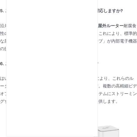
5. この装置は港湾のような腐食環境にどのように対応しますか?
沿岸部や工業地域では、
SIMカードスロット付きの屋外ルーター
耐腐食
性の材料と密閉されたポートで製造されています。これにより、標準的
な屋外機器でよくある故障原因である「塩のクリープ」が内部電子機器
の損傷を防ぎます。
6. このルーターは4Kの防犯カメラに対応しますか?
はい。5GとCat 6/12 LTEの高速アップロード速度により、これらのル
ーターはリモート監視に最も適している選択肢です。複数の高精細ビデ
オフィードを中央のNVRやクラウドストレージシステムにストリーミン
グするための一貫した「アップリンク」帯域幅を提供します。
最新記事
LANドライバーとは何ですか?