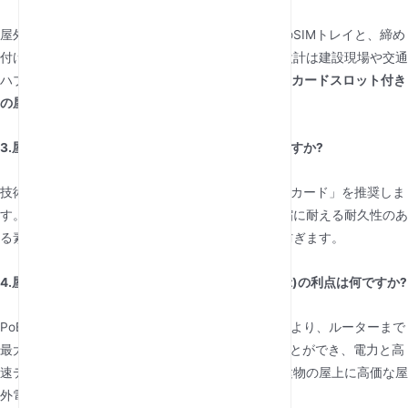
屋外用ルーターは「クリック・トゥ・ロック」式のSIMトレイと、締め
付けされた圧力プレートを使用しています。この設計は建設現場や交通
ハブのような高振動環境向けに特化しており、
SIMカードスロット付き
の屋外ルーター
完璧なアクセスを維持している。
3.屋外のルーターに普通の電話SIMカードを使えますか?
技術的には可能ですが、屋外用途には「産業用SIMカード」を推奨しま
す。これらは極端な温度サイクルによる膨張・収縮に耐える耐久性のあ
る素材で作られており、冬や夏の読み書きミスを防ぎます。
4.屋外ルーターにおけるPoE(Power over Ethernet)の利点は何ですか?
PoEは屋外設置において画期的な存在です。これにより、ルーターまで
最大100メートルのイーサネットケーブルを引くことができ、電力と高
速データの両方を運べます。これにより、電柱や建物の屋上に高価な屋
外電源コンセントを設置する必要がなくなります。