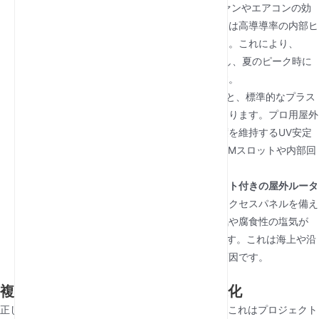
受動的熱散逸:
屋内ルーターがアクティブファンやエアコンの効
いた部屋に依存するのに対し、屋外ユニットは高導導率の内部ヒ
ートシンクで熱を管理しなければなりません。これにより、
5G/LTEモデムはピークデータレートで動作し、夏のピーク時に
熱スロットリングが起きることを保証します。
UV安定化飼育箱:
直射日光に常にさらされると、標準的なプラス
チックは脆くなりひび割れが生じることがあります。プロ用屋外
ハードウェアは、長年にわたり構造的な強度を維持するUV安定
化された産業用ポリマーを使用し、繊細なSIMスロットや内部回
路を外天候から守ります。
真空シール式SIM保護:
その
SIMカードスロット付きの屋外ルータ
ー
産業用ゴム製ガスケットを備えた特殊なアクセスパネルを備え
ています。これにより真空密閉ができ、湿気や腐食性の塩気が
SIMカードの金色接点に到達するのを防ぎます。これは海上や沿
岸での接続「タイムアウト」エラーの主な原因です。
複雑な地形における戦略的信号最適化
正しい選択
SIMカードスロット付きの屋外ルーター
これはプロジェクト