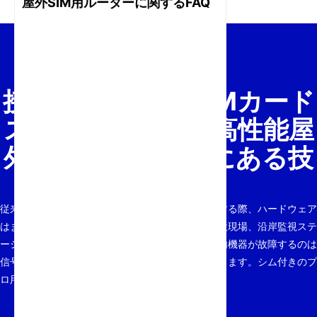
屋外SIM用ルーターに関するFAQ
ス
キ
ッ
プ
接続性の防水化:SIMカード
スロットを備えた高性能屋
外ルーターの背後にある技
術
従来のオフィスの枠を超えてネットワークを拡張する際、ハードウェア
はまったく異なる物理現象に直面します。屋外建設現場、沿岸監視ステ
ーション、農業拠点などの環境では、標準的な屋内機器が故障するのは
信号強度だけでなく、環境負荷によるものでもあります。シム付きのプ
ロ用屋外ルーター...