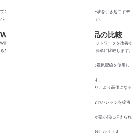
プロのヒント:電子レンジやコードレス電話など、干渉を引き起こすデ
バイスの近くにエクステンダーを置かないでください。
WiFiエクステンダーと代替品の比較
WiFiエクステンダーは人気のある選択肢ですが、ネットワークを改善す
るための唯一の解決策ではありません。ここでは、簡単に比較します。
電力線アダプタ
:これらのデバイスは、自宅の電気配線を使用し
てネットワークを拡張します。
長所
:安定した接続で、高層住宅に最適です。
短所
:互換性のあるコンセントが必要であり、より高価になる
可能性があります。
メッシュWiFiシステム
:連携してシームレスなカバレッジを提供
するデバイスのネットワーク。
長所
:大きな家に最適で、信号のドロップが最小限に抑えられ
ます。
短所
:初期費用が高く、セットアップが複雑になります。