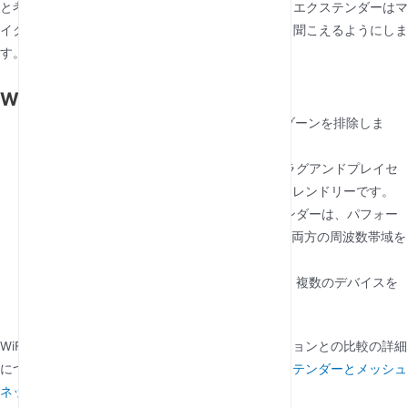
と考えてください。ルーターがスピーカーの場合、エクステンダーはマ
イクのように機能し、部屋にいる全員がはっきりと聞こえるようにしま
す。
WiFiエクステンダーの主な機能
信号増幅
:WiFiカバレッジを拡大してデッドゾーンを排除しま
す。
簡単なインストール
:ほとんどのモデルはプラグアンドプレイセ
ットアップを提供しているため、ユーザーフレンドリーです。
デュアルバンドのサポート
:多くのエクステンダーは、パフォー
マンスを向上させるために2.4GHzと5GHzの両方の周波数帯域を
サポートしています。
マルチデバイス接続
:速度を損なうことなく、複数のデバイスを
同時に接続できます。
WiFiエクステンダーと他のネットワークソリューションとの比較の詳細
については、次の記事をご覧ください。
WiFiエクステンダーとメッシュ
ネットワーク
.