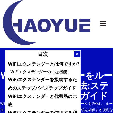
コ
ン
テ
ン
ツ
へ
ス
キ
目次
ッ
プ
WiFiエクステンダーとは何ですか?
WiFiエクステンダーの主な機能
WiFiエクステンダーをルー
WiFiエクステンダーを接続するた
ターに接続する方法:ステ
めのステップバイステップガイド
ップバイステップガイド
WiFiエクステンダーと代替品の比
WiFiエクステンダーは、既存のワイヤレスネットワークを強化し、ルー
較
ターの信号が届きにくいエリアで強力で安定した接続を確保する便利な
WiFiエクステンダーを使用する利