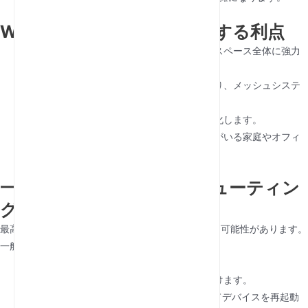
WiFiエクステンダーを使用する利点
カバレッジの拡大
:デッドゾーンを排除し、スペース全体に強力
な信号を確保します。
費用対効果
:ルーターをアップグレードしたり、メッシュシステ
ムに投資したりするよりも手頃な価格です。
速度の向上
:信号が弱いエリアでの接続を強化します。
マルチデバイスのサポート
:複数のユーザーがいる家庭やオフィ
スに最適です。
一般的な問題のトラブルシューティン
グ
最高のWiFiエクステンダーでさえ、問題に遭遇する可能性があります。
一般的な問題を解決する方法は次のとおりです。
弱い信号
:エクステンダーをルーターに近づけます。
接続なし
:LEDライトを確認し、必要に応じてデバイスを再起動