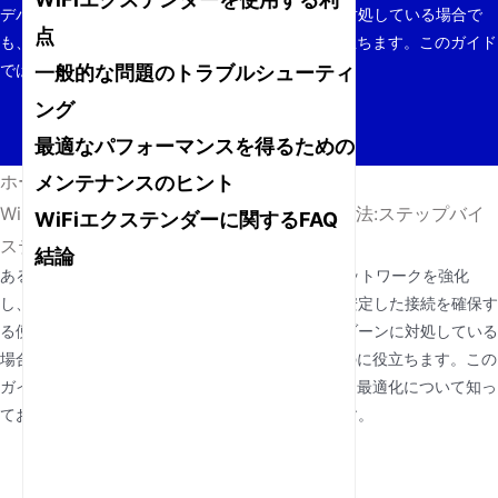
デバイスです。自宅やオフィスのデッドゾーンに対処している場合で
点
も、WiFiエクステンダーは接続を維持するのに役立ちます。このガイド
では、必要なものすべてについて説明します...
一般的な問題のトラブルシューティ
ング
最適なパフォーマンスを得るための
ホーム
/
ニュース
/
メンテナンスのヒント
WiFiエクステンダーをルーターに接続する方法:ステップバイ
WiFiエクステンダーに関するFAQ
ステップガイド
結論
ある
WiFiエクステンダー
は、既存のワイヤレスネットワークを強化
し、ルーターの信号が届きにくいエリアで強力で安定した接続を確保す
る便利なデバイスです。自宅やオフィスのデッドゾーンに対処している
場合でも、WiFiエクステンダーは接続を維持するのに役立ちます。この
ガイドでは、WiFiエクステンダーのセットアップと最適化について知っ
ておく必要のあるすべてのことについて説明します。