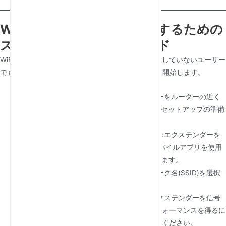
WiFiエクステンダーを接続するための
ステップバイステップガイド
WiFiエクステンダーのセットアップは、技術に精通していないユーザー
でも簡単に行うことができます。次の手順に従って開始します。
エクステンダーを接続します
:エクステンダーをルーターの近く
の電源コンセントに置きます。LEDライトがセットアップの準備
ができていることを示すのを待ちます。
セットアップインターフェースへのアクセス
:エクステンダーを
使用します web インターフェースまたはモバイルアプリを使用
して、ルーターのWiFiネットワークを検索します。
ネットワークへの接続
:ルーターのネットワーク名(SSID)を選択
し、パスワードを入力します。
エクステンダーを配置する
:接続したら、エクステンダーを信号
範囲が弱いエリアに移動します。最適なパフォーマンスを得るに
は、ルーターの範囲内にあることを確認してください。