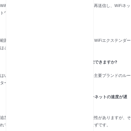
WiFiエクステンダーは、既存の無線信号を増幅して再送信し、WiFiネッ
トワークのカバレッジエリアを拡張します。
WiFiエクステンダーはどこまで届くの?
範囲はモデルと環境によって異なりますが、通常、WiFiエクステンダー
はさらに30〜50フィートをカバーできます。
WiFiエクステンダーはどのルーターにも接続できますか?
はい、ほとんどのWiFiエクステンダーは、すべての主要ブランドのルー
ターと互換性があります。
WiFiエクステンダーを使用すると、インターネットの速度が遅
くなりますか?
追加の信号伝送により速度がわずかに低下する可能性がありますが、そ
れでも信号が弱いエリアでの接続性は改善されるはずです。