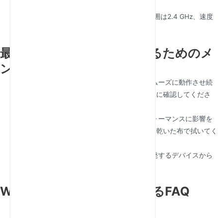
します。
低速
:エクステンダーが正しい周波数帯域(範囲は2.4 GHz、速度
は5 GHz)にあることを確認します。
最適なパフォーマンスを得るためのメ
ンテナンスのヒント
ファームウェアの更新
:エクステンダーをスムーズに動作させ続
けるために、ファームウェアの更新を定期的に確認してくださ
い。
デバイスをクリーニングする
:ほこりはパフォーマンスに影響を
与える可能性があるため、エクステンダーを乾いた布で拭いてく
ださい。
干渉を避ける
:エクステンダーを電磁信号を発するデバイスから
遠ざけてください。
WiFiエクステンダーに関するFAQ
WiFiエクステンダーとは何ですか?