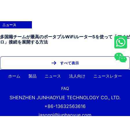
ニュース
多国籍チームが最高のポータブルWiFiルーター5を使って「デイゼ
ロ」接続を展開する方法
すべて表示
ホーム
製品
ニュース
法人向け
ニュースレター
FAQ
SHENZHEN JUNHAOYUE TECHNOLOGY CO., LTD.
+86-13632563616
jasonni@junhaoyue.com
中国最高品質の4g Lte Wifiルーターと5gセルラールーターサ
プライヤー著作権深セン
Junhaoyue
テクノロジー株式会社全