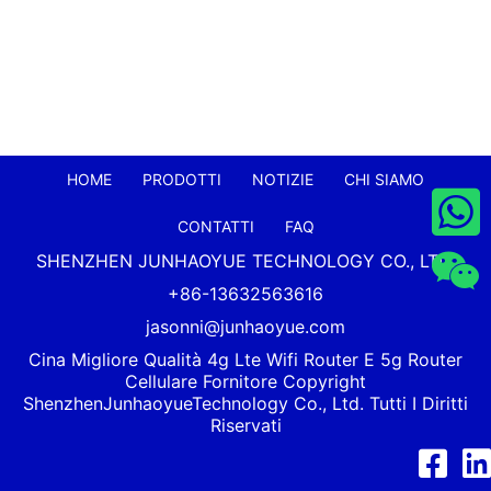
HOME
PRODOTTI
NOTIZIE
CHI SIAMO
CONTATTI
FAQ
SHENZHEN JUNHAOYUE TECHNOLOGY CO., LTD.
+86-13632563616
jasonni@junhaoyue.com
Cina Migliore Qualità 4g Lte Wifi Router E 5g Router
Cellulare Fornitore Copyright
Shenzhen
Junhaoyue
Technology Co., Ltd. Tutti I Diritti
Riservati
Facebook
Link