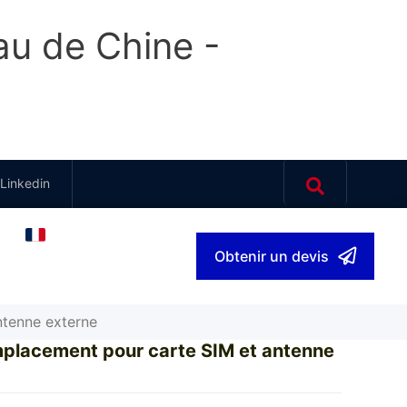
au de Chine -
Linkedin
Q
français
▾
Obtenir un devis
tenne externe
placement pour carte SIM et antenne