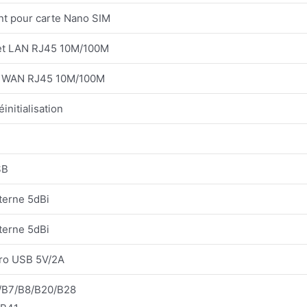
t pour carte Nano SIM
net LAN RJ45 10M/100M
et WAN RJ45 10M/100M
initialisation
SB
terne 5dBi
terne 5dBi
cro USB 5V/2A
/B7/B8/B20/B28