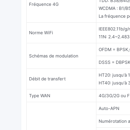
TDD: B38/B40
Fréquence 4G
WCDMA : B1/B
La fréquence p
IEEE802.11b/g/
Norme WiFi
11N: 2.4~2.48
OFDM = BPSK,
Schémas de modulation
DSSS = DBPSK
HT20: jusqu'à
Débit de transfert
HT40: jusqu'à
Type WAN
4G/3G/2G ou Fi
Auto-APN
Numérotation 