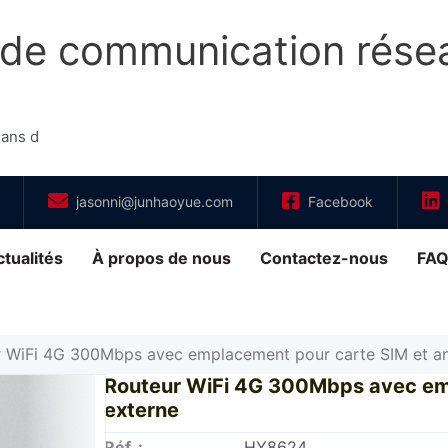
 de communication rése
 ans d
jasonni@junhaoyue.com
Facebook
tualités
À propos de nous
Contactez-nous
FA
 WiFi 4G 300Mbps avec emplacement pour carte SIM et an
Routeur WiFi 4G 300Mbps avec em
externe
Réf. :
HY8624