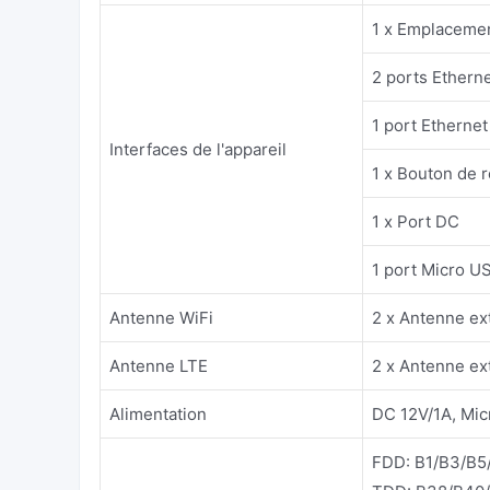
1 x Emplacemen
2 ports Ether
1 port Ethern
Interfaces de l'appareil
1 x Bouton de ré
1 x Port DC
1 port Micro U
Antenne WiFi
2 x Antenne ex
Antenne LTE
2 x Antenne ex
Alimentation
DC 12V/1A, Mi
FDD: B1/B3/B5