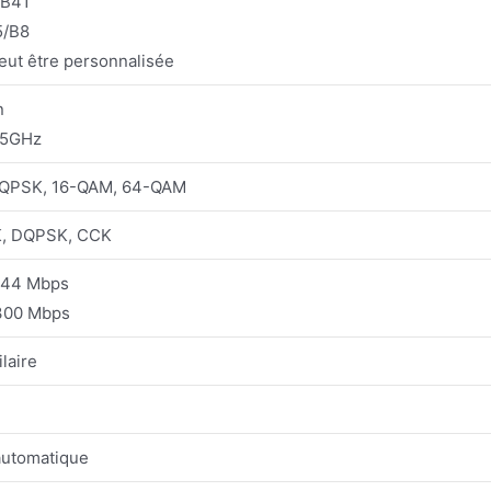
/B41
5/B8
eut être personnalisée
n
35GHz
QPSK, 16-QAM, 64-QAM
, DQPSK, CCK
 144 Mbps
 300 Mbps
laire
automatique