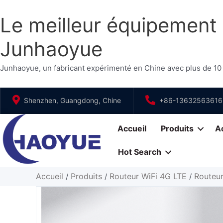
Le meilleur équipement
Junhaoyue
Junhaoyue, un fabricant expérimenté en Chine avec plus de 10
Aller
Shenzhen, Guangdong, Chine
+86-13632563616
au
contenu
Accueil
Produits
Ac
Hot Search
Accueil
Produits
Routeur WiFi 4G LTE
Routeur
/
/
/