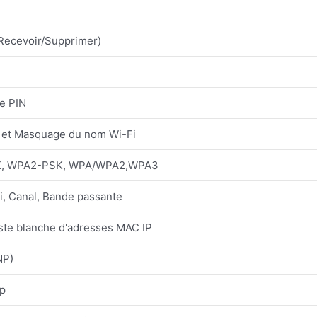
Recevoir/Supprimer)
e PIN
n et Masquage du nom Wi-Fi
, WPA2-PSK, WPA/WPA2,WPA3
, Canal, Bande passante
liste blanche d'adresses MAC IP
NP)
tp