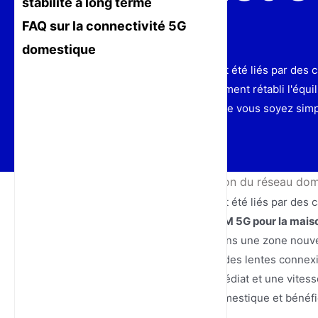
stabilité à long terme
FAQ sur la connectivité 5G
domestique
Pendant des années, les foyers ont été liés par des 
usage domestique a fondamentalement rétabli l'équi
n'a pas encore été déployée, ou que vous soyez sim
Accueil
/
Actualités
/
La révolution du réseau dom
Pendant des années, les foyers ont été liés par des 
l'émergence du
meilleur routeur SIM 5G pour la mais
consommateur. Que vous viviez dans une zone nouvel
que vous soyez simplement lassé des lentes connexio
sur SIM offre un soulagement immédiat et une vites
optimiser votre environnement domestique et bénéfici