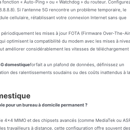
a fonction « Auto-Ping » ou « Watchdog » du routeur. Configure
8.8.8.8). Si l'antenne 5G rencontre un problème temporaire, le
ule cellulaire, rétablissant votre connexion Internet sans que
z périodiquement les mises à jour FOTA (Firmware Over-The-Air
 qui optimisent la compatibilité du modem avec les mises à nive
eut améliorer considérablement les vitesses de téléchargement
 5G domestique
forfait a un plafond de données, définissez un
stration des ralentissements soudains ou des coûts inattendus à l
omestique
able pour un bureau à domicile permanent ?
ogie 4x4 MIMO et des chipsets avancés (comme MediaTek ou AS
s travailleurs à distance, cette configuration offre souvent de