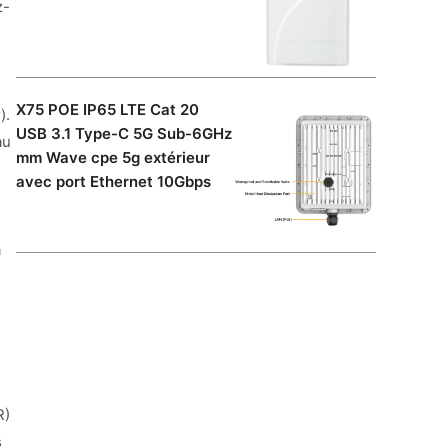
z-
X75 POE IP65 LTE Cat 20
).
USB 3.1 Type-C 5G Sub-6GHz
au
mm Wave cpe 5g extérieur
avec port Ethernet 10Gbps
a
R)
s