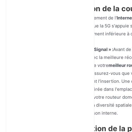
Phase 1 : Planification de la 
Une erreur courante lors du déploiement de l'
Intern
d'intérieur standard. Étant donné que la 5G s'appuie 
pénétrer les murs épais est légèrement inférieure à 
Localisez la « Passerelle de Signal » :
Avant de
la zone de votre domicile avec la meilleure ré
l'étage supérieur. C'est là que votre
meilleur r
Activation de la Nano SIM :
Assurez-vous que vo
via un téléphone mobile avant l'insertion. Une
qu'elle est correctement insérée dans l'empla
Orientation de l'antenne :
Si votre routeur dom
en éventail. Cela maximise la diversité spatiale
voisins pour renforcer la liaison interne.
Phase 2 : Configuration de la 