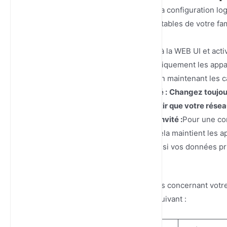
Une fois le matériel sous tension, la configuration l
partagée entre les ordinateurs portables de votre famil
Gestion bi-bande :
Accédez à la WEB UI et acti
routeur de déplacer automatiquement les appa
vers la bande 5.0 GHz tout en maintenant les 
Renforcement de la sécurité :
Changez toujour
cryptage WPA3 pour garantir que votre réseau
Contrôle parental et accès invité :
Pour une co
de réseau invité intégrée. Cela maintient les a
VLAN séparé, protégeant ainsi vos données prima
sur d'autres appareils.
Pour vous aider à gérer les attentes concernant votr
d'optimisation des performances suivant :