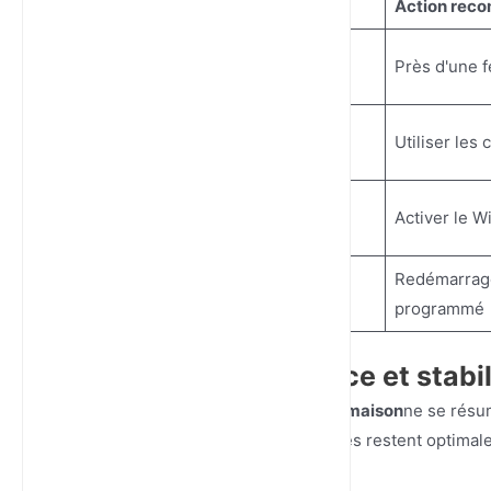
Tâche d'optimisation
Action rec
Emplacement
Près d'une f
Canal WiFi
Utiliser les
Protocole
Activer le Wi
Redémarrag
Maintenance
programmé
Phase 3 : Surveillance et stabi
Le
meilleur routeur SIM 5G pour la maison
ne se résum
périodique garantit que vos vitesses restent optimale