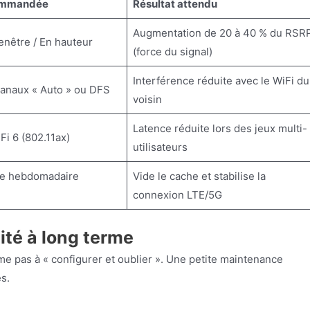
ommandée
Résultat attendu
Augmentation de 20 à 40 % du RSR
enêtre / En hauteur
(force du signal)
Interférence réduite avec le WiFi du
 canaux « Auto » ou DFS
voisin
Latence réduite lors des jeux multi-
Fi 6 (802.11ax)
utilisateurs
e hebdomadaire
Vide le cache et stabilise la
connexion LTE/5G
lité à long terme
e pas à « configurer et oublier ». Une petite maintenance
s.