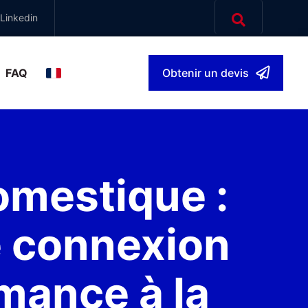
Linkedin
FAQ
Obtenir un devis
français
▾
omestique :
e connexion
mance à la