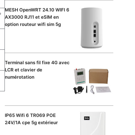
MESH OpenWRT 24.10 WIFI 6
P
AX3000 RJ11 et eSIM en
option routeur wifi sim 5g
Terminal sans fil fixe 4G avec
LCR et clavier de
numérotation
IP65 Wifi 6 TR069 POE
24V/1A cpe 5g extérieur