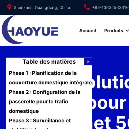
Aller
Shenzhen, Guangdong, Chine
+86-13632563616
au
contenu
Accueil
Produits
Table des matières
Phase 1 : Planification de la
La révolut
couverture domestique intégrale
Phase 2 : Configuration de la
guide pour
passerelle pour le trafic
domestique
Internet 
Phase 3 : Surveillance et