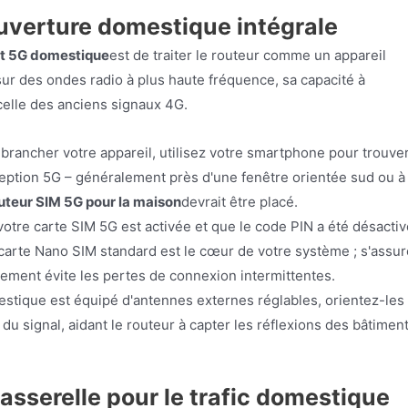
couverture domestique intégrale
et 5G domestique
est de traiter le routeur comme un appareil
sur des ondes radio à plus haute fréquence, sa capacité à
celle des anciens signaux 4G.
 brancher votre appareil, utilisez votre smartphone pour trouve
ception 5G – généralement près d'une fenêtre orientée sud ou à
outeur SIM 5G pour la maison
devrait être placé.
tre carte SIM 5G est activée et que le code PIN a été désactiv
 carte Nano SIM standard est le cœur de votre système ; s'assur
cement évite les pertes de connexion intermittentes.
estique est équipé d'antennes externes réglables, orientez-les
 du signal, aidant le routeur à capter les réflexions des bâtimen
passerelle pour le trafic domestique