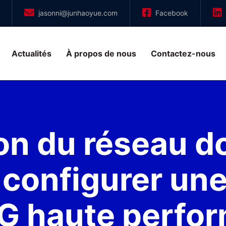
jasonni@junhaoyue.com
Facebook
Actualités
À propos de nous
Contactez-nous
ion du réseau d
 configurer un
5G haute perfor