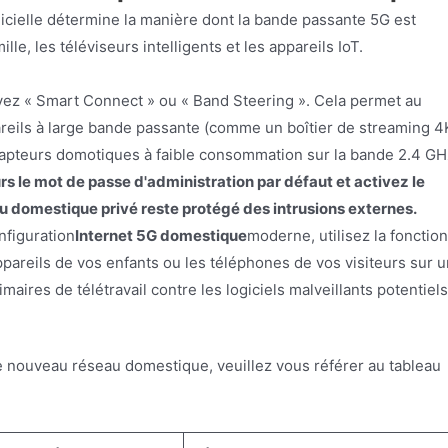
ogicielle détermine la manière dont la bande passante 5G est
le, les téléviseurs intelligents et les appareils IoT.
vez « Smart Connect » ou « Band Steering ». Cela permet au
reils à large bande passante (comme un boîtier de streaming 4
capteurs domotiques à faible consommation sur la bande 2.4 GH
s le mot de passe d'administration par défaut et activez le
 domestique privé reste protégé des intrusions externes.
nfiguration
Internet 5G domestique
moderne, utilisez la fonction
ppareils de vos enfants ou les téléphones de vos visiteurs sur u
ires de télétravail contre les logiciels malveillants potentiels
e nouveau réseau domestique, veuillez vous référer au tableau