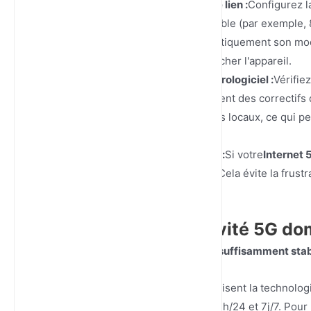
Paramètres de détection de lien :
Configurez l
la pour pinger un serveur fiable (par exemple, 
routeur réinitialisera automatiquement son mod
vous ayez besoin de débrancher l'appareil.
Vigilance concernant le micrologiciel :
Vérifie
Les fabricants publient souvent des correctifs
des antennes des opérateurs locaux, ce qui p
au fil du temps.
Alertes de seuil de données :
Si votre
Internet
seuil de notification à 80 %. Cela évite la fru
fin du mois.
FAQ sur la connectivité 5G d
1. Un routeur 5G à carte SIM est-il suffisamment st
Oui. Les routeurs 5G modernes utilisent la technol
conçus pour un fonctionnement 24h/24 et 7j/7. Pour le