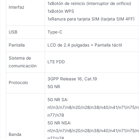
1xBotón de reinicio (interruptor de orificio)
Interfaz
1xBotón WPS
1xRanura para tarjeta SIM (tarjeta SIM 4FF)
USB
Type-C
Pantalla
LCD de 2.4 pulgadas + Pantalla táctil
Sistema de
LTE FDD
comunicación
3GPP Release 16, Cat.19
Protocolo
5G NR
5G NR SA:
n1/n3/n7/n8/n20/n28/n38/n40/n41/n71/n75/n
n77/n78
5G NR NSA:
n1/n3/n7/n8/n20/n28/n38/n40/n41/n71/n75/n
Banda
n77/n78