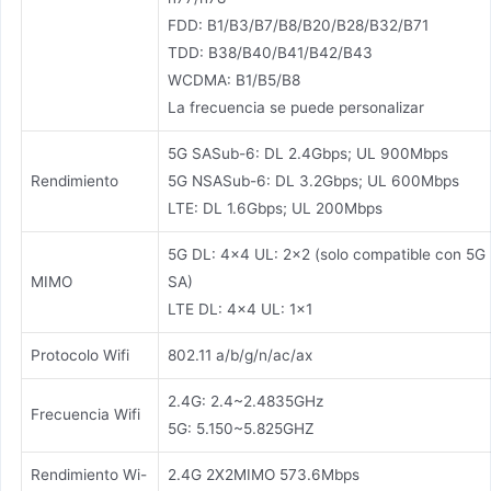
FDD: B1/B3/B7/B8/B20/B28/B32/B71
TDD: B38/B40/B41/B42/B43
WCDMA: B1/B5/B8
La frecuencia se puede personalizar
5G SASub-6: DL 2.4Gbps; UL 900Mbps
Rendimiento
5G NSASub-6: DL 3.2Gbps; UL 600Mbps
LTE: DL 1.6Gbps; UL 200Mbps
5G DL: 4×4 UL: 2×2 (solo compatible con 5G
MIMO
SA)
LTE DL: 4×4 UL: 1x1
Protocolo Wifi
802.11 a/b/g/n/ac/ax
2.4G: 2.4~2.4835GHz
Frecuencia Wifi
5G: 5.150~5.825GHZ
Rendimiento Wi-
2.4G 2X2MIMO 573.6Mbps