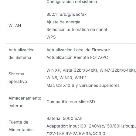
Configuración del sistema
802.11 a/b/g/n/ac/ax
Ajuste de energía
WLAN
Selección automática de canal
WPS
Actualización
Actualización Local de Firmware
del Sistema
Actualización Remota FOTA/PC
Win XP, Vista(32bit/64bit), WIN7(32bit/64bit)
Sistema
WIN8, WIN10, WIN11
operativo
Mac OS X10.6 y versiones superiores
Almacenamiento
Compatible con MicroSD
externo
Batería: 5000mAh
Fuente de
Adaptador: input100~240Vac/“50/60Hz”outp
Alimentación
/12V-1.5A 9V-2A 5V-3A/QC3.0