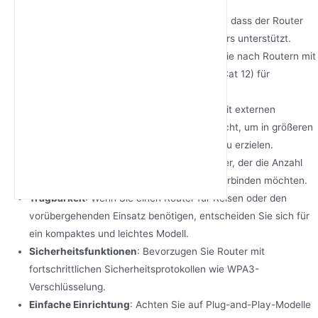
Netzwerkkompatibilität
: Stellen Sie sicher, dass der Router
die Frequenzbänder Ihres Mobilfunkanbieters unterstützt.
Geschwindigkeit und Leistung
: Suchen Sie nach Routern mit
höheren LTE-Kategorien (z. B. Cat 6 oder Cat 12) für
schnellere Geschwindigkeiten.
Abdeckungsbereich
: Ziehen Sie Router mit externen
Antennen oder MIMO-Technologie in Betracht, um in größeren
Bereichen einen besseren Signalempfang zu erzielen.
Anzahl der Geräte
: Wählen Sie einen Router, der die Anzahl
der Geräte bewältigt, die Sie gleichzeitig verbinden möchten.
Tragbarkeit
: Wenn Sie einen Router für Reisen oder den
vorübergehenden Einsatz benötigen, entscheiden Sie sich für
ein kompaktes und leichtes Modell.
Sicherheitsfunktionen
: Bevorzugen Sie Router mit
fortschrittlichen Sicherheitsprotokollen wie WPA3-
Verschlüsselung.
Einfache Einrichtung
: Achten Sie auf Plug-and-Play-Modelle