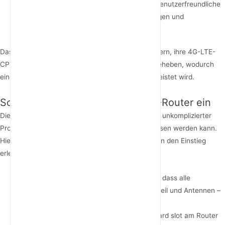
Weboberfläche/Mobile-App
: Bietet eine benutzerfreundliche
Plattform zum Konfigurieren von Einstellungen und
Überwachen der Leistung.
Das Verständnis dieser Komponenten hilft Benutzern, ihre 4G-LTE-
CPE-Router effektiv einzurichten und Fehler zu beheben, wodurch
eine optimale Leistung und Konnektivität gewährleistet wird.
So richten Sie Ihren 4G-LTE-CPE-Router ein
Die Einrichtung eines 4G-LTE-CPE-Routers ist ein unkomplizierter
Prozess, der in nur wenigen Schritten abgeschlossen werden kann.
Hier ist eine Schritt-für-Schritt-Anleitung, die Ihnen den Einstieg
erleichtert:
Auspacken und Prüfen
: Stellen Sie sicher, dass alle
Komponenten – einschließlich Router, Netzteil und Antennen –
vorhanden und unbeschädigt sind.
SIM-Karte einlegen
: Finden Sie den SIM card slot am Router