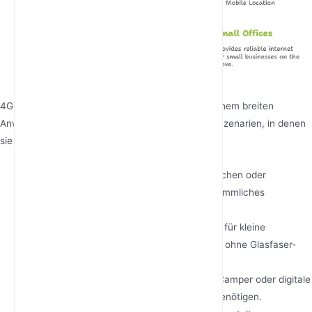
4G-LTE-CPE-Router sind vielseitige Geräte mit einem breiten
Anwendungsspektrum. Hier sind einige typische Szenarien, in denen
sie sich als unverzichtbar erweisen:
Heim-Internet
: Ideal für Haushalte in ländlichen oder
abgelegenen Gebieten, in denen kein herkömmliches
kabelgebundenes Internet verfügbar ist.
Kleine Büros
: Bietet zuverlässiges Internet für kleine
Unternehmen, insbesondere an Standorten ohne Glasfaser-
oder DSL-Infrastruktur.
Reisen und Mobilität
: Ideal für Reisende, Camper oder digitale
Nomaden, die unterwegs Internetzugang benötigen.