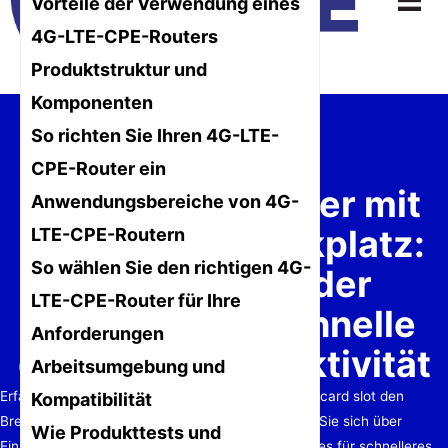
Vorteile der Verwendung eines
4G-LTE-CPE-Routers
Produktstruktur und
Komponenten
So richten Sie Ihren 4G-LTE-
CPE-Router ein
4G LTE CPE Router mit
Anwendungsbereiche von 4G-
SIM-Kartensteckplatz:
LTE-CPE-Routern
So wählen Sie den richtigen 4G-
Ein umfassender
LTE-CPE-Router für Ihre
Leitfaden für schnelle
Anforderungen
drahtlose Konnektivität
Arbeitsumgebung und
Erfahren Sie, wie ein 4G LTE CPE-Router mit SIM card slot den
Kompatibilität
Breitbandzugang vereinfachen kann. Informieren Sie sich über
Wie Produkttests und
Einrichtung, Funktionen, Vorteile und Best Practices für schnelleres,