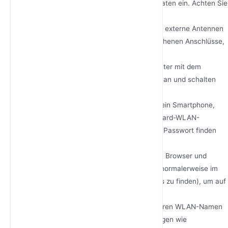
und setzen Sie Ihre SIM-Karte für mobile Daten ein. Achten Sie
darauf, dass sie richtig sitzt.
Antennen anbringen
: Falls Ihr Router über externe Antennen
verfügt, schrauben Sie diese in die vorgesehenen Anschlüsse,
um den Signalempfang zu verbessern.
Router einschalten
: Schließen Sie den Router mit dem
mitgelieferten Adapter an eine Stromquelle an und schalten
Sie ihn ein.
Mit dem Router verbinden
: Verbinden Sie ein Smartphone,
Tablet oder einen Computer mit dem Standard-WLAN-
Netzwerk des Routers (Netzwerkname und Passwort finden
Sie auf dem Etikett des Routers).
Weboberfläche aufrufen
: Öffnen Sie einen Browser und
geben Sie die IP-Adresse des Routers ein (normalerweise im
Handbuch oder auf dem Etikett des Routers zu finden), um auf
die Konfigurationsseite zuzugreifen.
Einstellungen konfigurieren
: Legen Sie Ihren WLAN-Namen
(SSID), Ihr Passwort und weitere Einstellungen wie