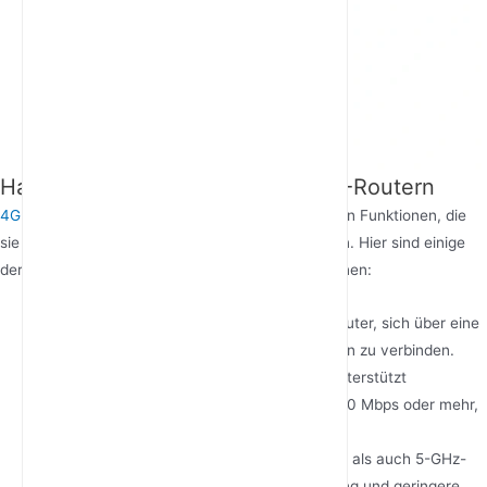
Hauptmerkmale von 4G-LTE-CPE-Routern
4G-LTE-CPE-Router
kommen mit einer Vielzahl von Funktionen, die
sie als zuverlässige Internetlösungen auszeichnen. Hier sind einige
der wichtigsten Funktionen, die Sie erwarten können:
SIM-Kartensteckplatz
: Ermöglicht dem Router, sich über eine
mobile Daten-SIM-Karte mit 4G-LTE-Netzen zu verbinden.
Hochgeschwindigkeits-Konnektivität
: Unterstützt
Download-Geschwindigkeiten von bis zu 150 Mbps oder mehr,
je nach Netzwerk- und Gerätefähigkeiten.
Dual-Band-WLAN
: Bietet sowohl 2,4-GHz- als auch 5-GHz-
Frequenzbänder für eine bessere Abdeckung und geringere