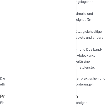
Infrastruktur überflüssig, insbesondere in abgelegenen
Gebieten.
Hochgeschwindigkeits-Internet
: Bietet schnelle und
zuverlässige Internetgeschwindigkeiten, geeignet für
Streaming, Gaming und Videokonferenzen.
Konnektivität für mehrere Geräte
: Unterstützt gleichzeitige
Verbindungen für Smartphones, Laptops, Tablets und andere
Geräte.
Verbesserte Abdeckung
: Externe Antennen und Dualband-
WLAN sorgen für bessere Signalstärke und Abdeckung.
Internet-Backup-Lösung
: Fungiert als zuverlässige
Absicherung bei Ausfällen traditioneller Internetdienste.
Diese Vorteile machen 4G-LTE-CPE-Router zu einer praktischen und
effizienten Lösung für moderne Konnektivitätsanforderungen.
Produktstruktur und Komponenten
Ein 4G-LTE-CPE-Router besteht aus mehreren wichtigen