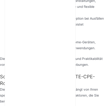
Temporäre Installationen
: Nützlich für Veranstaltungen,
Baustellen oder Pop-up-Shops, die schnelle und flexible
Internetlösungen benötigen.
Backup-Konnektivität
: Dient als Failover-Option bei Ausfällen
des primären Internetdienstes und gewährleistet
unterbrechungsfreie Konnektivität.
IoT und Smart Devices
: Unterstützt die
Konnektivitätsanforderungen von Smart-Home-Geräten,
Überwachungskameras und anderen IoT-Anwendungen.
Diese Anwendungen verdeutlichen die Flexibilität und Praktikabilität
von 4G-LTE-CPE-Routern in verschiedenen Umgebungen.
So wählen Sie den richtigen 4G-LTE-CPE-
Router für Ihre Anforderungen
Die Auswahl des richtigen 4G-LTE-CPE-Routers hängt von Ihren
spezifischen Anforderungen ab. Hier sind einige Faktoren, die Sie
berücksichtigen sollten: