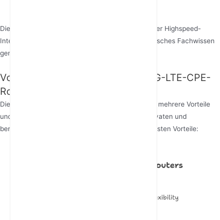
Internet zugreifen können.
Dieser nahtlose Prozess gewährleistet, dass Nutzer Highspeed-
Internet ohne komplexe Installationen oder technisches Fachwissen
genießen können.
Vorteile der Verwendung eines 4G-LTE-CPE-
Routers
Die Verwendung eines
4G-LTE-CPE-Routers
bietet mehrere Vorteile
und macht ihn zu einer beliebten Wahl für den privaten und
beruflichen Gebrauch. Hier sind einige der wichtigsten Vorteile: