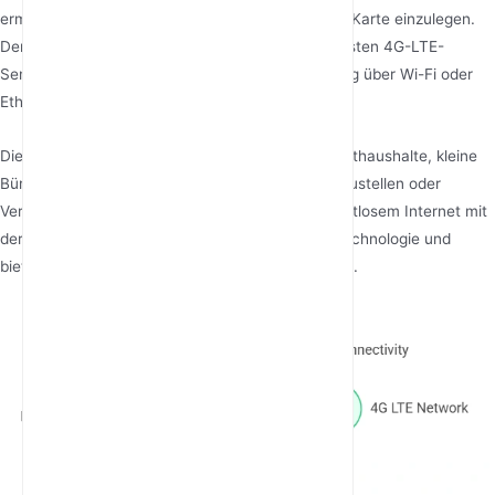
ermöglicht es Benutzern, eine mobile Daten-SIM-Karte einzulegen.
Der Router stellt dann eine Verbindung zum nächsten 4G-LTE-
Sendemast her und verteilt die Internetverbindung über Wi-Fi oder
Ethernet an mehrere Geräte.
Dieser Router-Typ ist besonders nützlich für Privathaushalte, kleine
Büros oder auch temporäre Einrichtungen wie Baustellen oder
Veranstaltungen. Er vereint den Komfort von drahtlosem Internet mit
der Stabilität und Geschwindigkeit der 4G-LTE-Technologie und
bietet so eine flexible und tragbare Internetlösung.