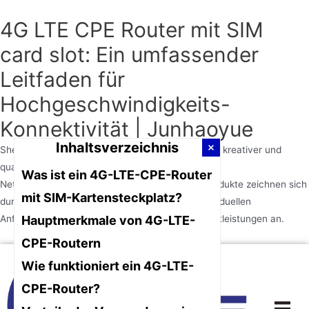
4G LTE CPE Router mit SIM
card slot: Ein umfassender
Leitfaden für
Hochgeschwindigkeits-
Konnektivität | Junhaoyue
Inhaltsverzeichnis
Shenzhen Junhaoyue Technology Co., Ltd. ist ein kreativer und
qualifizierter Hersteller und Lieferant von
Was ist ein 4G-LTE-CPE-Router
Netzwerkkommunikationsausrüstung. Unsere Produkte zeichnen sich
mit SIM-Kartensteckplatz?
durch innovative Designs aus. Gemäß Ihren individuellen
Anforderungen bieten wir qualifizierte OEM-Dienstleistungen an.
Hauptmerkmale von 4G-LTE-
CPE-Routern
Zum
Wie funktioniert ein 4G-LTE-
Inhalt
springen
CPE-Router?