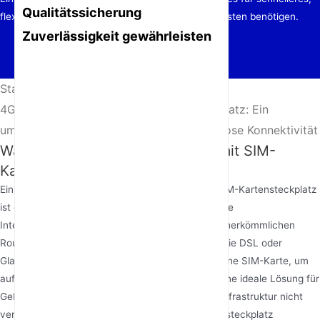
Qualitätssicherung
flexibleres Internet überall dort, wo Sie es am meisten benötigen.
Zuverlässigkeit gewährleisten
Startseite
/
Nachrichten
/
4G LTE CPE Router mit SIM-Kartensteckplatz: Ein
umfassender Leitfaden für schnelle drahtlose Konnektivität
Was ist ein 4G-LTE-CPE-Router mit SIM-
Kartensteckplatz?
Ein 4G-LTE-CPE-Router (Kundenendgerät) mit SIM-Kartensteckplatz
ist ein Gerät, das über 4G-LTE-Netze eine schnelle
Internetverbindung bereitstellt. Im Gegensatz zu herkömmlichen
Routern, die auf kabelgebundene Verbindungen wie DSL oder
Glasfaser angewiesen sind, nutzt dieser Router eine SIM-Karte, um
auf Mobilfunknetze zuzugreifen. Dadurch ist er eine ideale Lösung für
Gebiete, in denen eine kabelgebundene Internetinfrastruktur nicht
verfügbar oder unzuverlässig ist. Der SIM-Kartensteckplatz