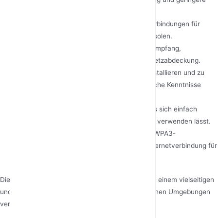
Störungen.
Ethernet-Ports
: Bietet kabelgebundene Verbindungen für
Geräte wie PCs, Smart-TVs oder Spielekonsolen.
Externe Antennen
: Verbessert den Signalempfang,
insbesondere in Gebieten mit schwacher Netzabdeckung.
Plug-and-Play-Einrichtung
: Einfach zu installieren und zu
konfigurieren; es sind nur minimale technische Kenntnisse
erforderlich.
Tragbarkeit
: Kompakt und leicht, sodass es sich einfach
transportieren und an verschiedenen Orten verwenden lässt.
Erweiterte Sicherheit
: Funktionen wie die WPA3-
Verschlüsselung sorgen für eine sichere Internetverbindung für
alle angeschlossenen Geräte.
Diese Funktionen machen 4G-LTE-CPE-Router zu einem vielseitigen
und leistungsstarken Werkzeug, um in verschiedenen Umgebungen
verbunden zu bleiben.