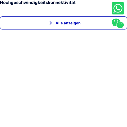
Hochgeschwindigkeitskonnektivität
Alle anzeigen
STARTSEITE
PRODUKTE
NACHRICHTEN
ÜBER UNS
KONTAKT
FAQ
SHENZHEN JUNHAOYUE TECHNOLOGY CO., LTD.