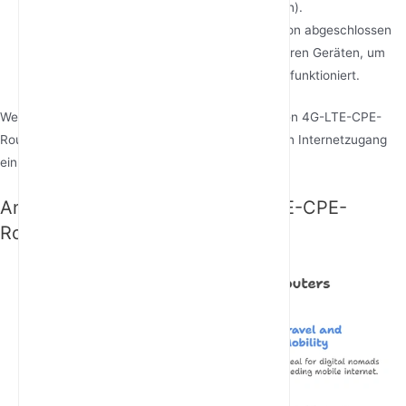
Sicherheitsprotokolle fest (WPA3 empfohlen).
Verbindung testen
: Sobald die Konfiguration abgeschlossen
ist, testen Sie die Internetverbindung auf Ihren Geräten, um
sicherzustellen, dass alles ordnungsgemäß funktioniert.
Wenn Sie diesen Schritten folgen, können Sie Ihren 4G-LTE-CPE-
Router schnell und einfach für einen zuverlässigen Internetzugang
einrichten.
Anwendungsbereiche von 4G-LTE-CPE-
Routern