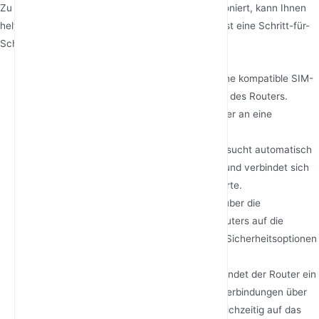
Zu verstehen, wie ein 4G-LTE-CPE-Router funktioniert, kann Ihnen
helfen, seine Funktionen optimal zu nutzen. Hier ist eine Schritt-für-
Schritt-Erklärung:
SIM-Karte einlegen
: Stecken Sie zuerst eine kompatible SIM-
Karte für mobile Daten in den SIM card slot des Routers.
Gerät einschalten
: Schließen Sie den Router an eine
Stromquelle an und schalten Sie ihn ein.
Mit dem Netzwerk verbinden
: Der Router sucht automatisch
nach dem nächstgelegenen 4G-LTE-Mast und verbindet sich
mit diesem über den Datentarif der SIM-Karte.
Einstellungen konfigurieren
: Greifen Sie über die
Weboberfläche oder die mobile App des Routers auf die
Einstellungen zu, um WLAN-Einstellungen, Sicherheitsoptionen
und weitere Präferenzen zu konfigurieren.
Internet verteilen
: Nach der Verbindung sendet der Router ein
WLAN-Signal und bietet kabelgebundene Verbindungen über
Ethernet-Ports, sodass mehrere Geräte gleichzeitig auf das