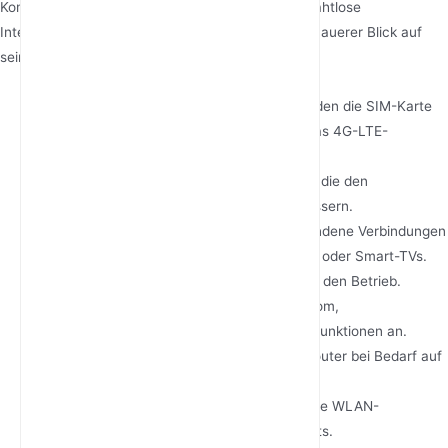
Komponenten, die zusammenarbeiten, um eine nahtlose
Internetverbindung zu gewährleisten. Hier ein genauerer Blick auf
seine Struktur:
SIM-Kartensteckplatz
: Der Steckplatz, in den die SIM-Karte
für mobile Daten eingeführt wird, um auf das 4G-LTE-
Netzwerk zuzugreifen.
Antennen
: Externe oder interne Antennen, die den
Signalempfang und die Übertragung verbessern.
Ethernet-Ports
: Anschlüsse für kabelgebundene Verbindungen
zu Geräten wie Computern, Spielekonsolen oder Smart-TVs.
Netzteil
: Versorgt den Router mit Strom für den Betrieb.
LED-Anzeigen
: Zeigen den Status von Strom,
Netzwerkverbindung, WLAN und anderen Funktionen an.
Reset-Taste
: Ermöglicht Benutzern, den Router bei Bedarf auf
die Werkseinstellungen zurückzusetzen.
WPS-Taste
: Ermöglicht schnelle und sichere WLAN-
Verbindungen ohne Eingabe eines Passworts.