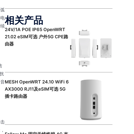
电弧
相关产品
障电
持续
24V/1A POE IP65 OpenWRT
21.02 eSIM可选 户外5G CPE路
由器
含
扰
MESH OpenWRT 24.10 WiFi 6
校音
AX3000 RJ11及eSIM可选 5G
插卡路由器
雷击
障，