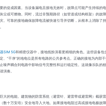
要的促成因素。当设备漏电且接地无效时，故障点可能产生持续的
灰尘或可燃物。同时，流过非预期路径（如管道或结构框架）的故
灾。可靠的接地确保故障电流被快速引导并切断，从根本上消除了
。
器SIM 5G
和精密仪器中，接地线扮演着更精细的角色。这些设备包
定、“干净”的地电位是所有电路的公共参考点。正确的接地为内部干
止噪声耦合到电路中影响信号完整性和运行稳定性。这就像乐队的
谐演奏。
巨大的电能。建筑物的防雷系统（避雷针、避雷带或避雷网）截获
（数十万安培）安全地导入大地。如果接地电阻过高或接地电极故