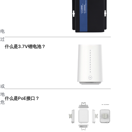
低电
流过
什么是3.7V锂电池？
器或
接地
什么是PoE接口？
且危