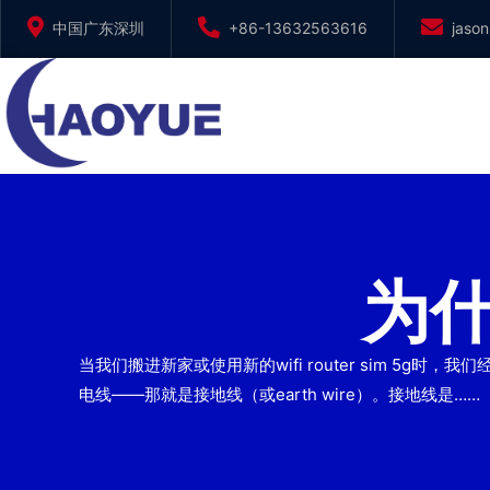
跳
中国广东深圳
+86-13632563616
jaso
到
内
容
为
当我们搬进新家或使用新的wifi router sim 5g时
电线——那就是接地线（或earth wire）。接地线是……