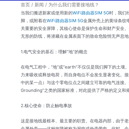
首页
/
新闻
/
为什么我们需要接地线？
当我们搬进新家或使用新的
WiFi路由器SIM 5G
时，我们
脚，或附着在
WiFi路由器SIM 5G
金属外壳上的黄绿条纹电
关重要的安全屏障，其核心使命是保护生命和财产安全。
无形的防线，将潜藏在金属表面下的致命危险悄无声息地
1.电气安全的基石：理解“地”的概念
在电气工程中，“地”或“earth”不仅仅是我们脚下的
力来吸收或释放电荷，而自身电位不会发生显著变化。接
中的某一点）与这个零电位点之间建立可靠的电气连接。这
Grounding”之类的国家标准，对此提供了严格的定义和
2.核心使命：防止触电事故
这是接地线最根本、最主要的职责。在电器内部，由于老
金属外壳——这种故障被称为漏电或外壳带电。此时，金