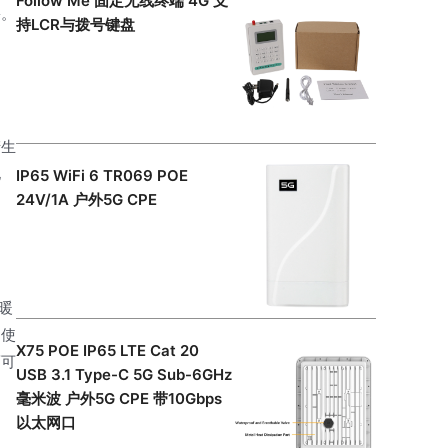
Follow Me 固定无线终端 4G 支
害。
持LCR与拨号键盘
产生
电
IP65 WiFi 6 TR069 POE
24V/1A 户外5G CPE
暖
即使
X75 POE IP65 LTE Cat 20
而可
USB 3.1 Type-C 5G Sub-6GHz
毫米波 户外5G CPE 带10Gbps
以太网口