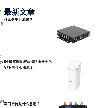
最新文章
插
至
什么是串行通信？
一条
能
5G蜂窝调制解调器路由器中的
电路
VPN有什么用途？
触到
串口透传是什么意思？