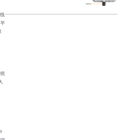
火线
了平
保
系统
人
等中