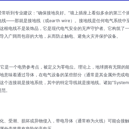
经常听到专业建议：“确保接地良好。”墙上插座上看似多余的第三个
线——那就是接地线（或earth wire）。接地线是任何电气系统中
这根电线不是装饰品，它是现代电气安全的无声守护者。它构筑了
导入广阔而包容的大地，从而防止触电、避免火灾并保护设备。
土壤。它是一个电势参考点，被定义为零电位。理论上，地球拥有无限的
地意味着通过导体，在电气设备的某些部分（通常是其金属外壳或
个连接就是接地系统，其中的特定导线就是接地线。诸如“System
规范。
化、受潮、损坏或异物侵入，带电导体（通常称为火线）可能会接
属外壳将带有危险的高电压。