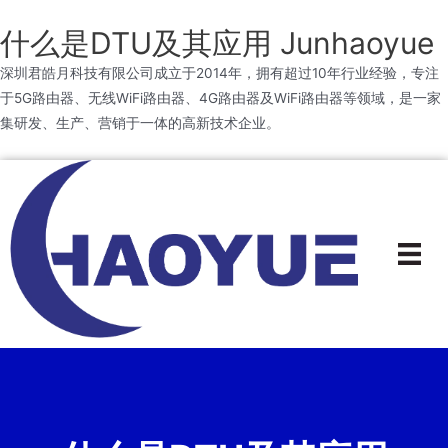
什么是DTU及其应用 Junhaoyue
深圳君皓月科技有限公司成立于2014年，拥有超过10年行业经验，专注
于5G路由器、无线WiFi路由器、4G路由器及WiFi路由器等领域，是一家
集研发、生产、营销于一体的高新技术企业。
跳
到
内
容