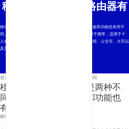
移动 Wi-Fi 与家用路由器有
何不同
移动WiFi和家用路由器是两种不同的网络设备，其用途和功能也有所不
同。使用场景 移动WiFi：通常移动WiFi体积小巧，便于携带，适用于个
人或少量用户的移动过程，例如旅行、咖啡馆、图书馆、公交车、火车以
及其他没有固定网络连接的地方等。家用…
首页
/
新闻
/
移动 Wi-Fi 与家用路由器有何不同
移动WiFi和家用路由器是两种不
同的网络设备，其用途和功能也
有所不同。
使用场景