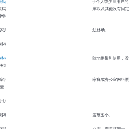
移动WiFi
：通常移动WiFi体积小巧，便于携带，适用于个人或少量用户的
移动过程，例如旅行、咖啡馆、图书馆、公交车、火车以及其他没有固定
网络连接的地方等。
家用路由器：用于家庭、学校、企业等固定场所，无法移动。
移动性
移动WiFi
：具有高移动性，通常内置电池，可以随时随地携带和使用，没
有地点限制。
家用路由器：通常安装在一个固定位置，提供稳定的家庭或办公室网络覆
盖，不具备移动WiFi那样的灵活性。
用户数量与覆盖范围
移动WiFi：支持少量用户，可同时连接少量用户，覆盖范围小。
家用路由器：可同时连接更多用户，适用于家庭或办公室，覆盖范围大，