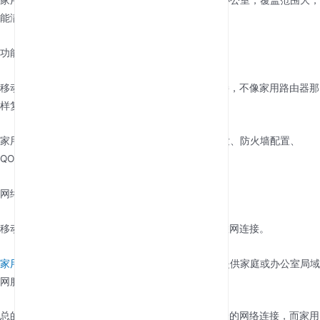
能满足更多用户的需求。
功能与设置：
移动WiFi：通常功能简化，方便用户快速设置和连接，不像家用路由器那
样复杂。
家用路由器：功能丰富，设置选项多，例如端口转发、防火墙配置、
QOS 等，用户可以灵活管理网络。
网络类型：
移动WiFi：通常支持4G/5G网络，用于提供移动互联网连接。
家用路由器
：通常连接到固定宽带或光纤网络，以提供家庭或办公室局域
网服务。
总的来说，便携式移动WiFi更适合在移动时提供便捷的网络连接，而家用