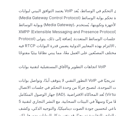
يعتمد التوافق البيني لبوابات VoIP على سلسلة من المعايير والبروتوكولات المفتوحة. على مستوى التحكم في الوسائط، يُعد MGCP
(Media Gateway Control Protocol) معيارًا مهمًا يحدد واجهة التحكم بين وحدة تحكم بوابة الوسائط (Media Gateway Controller)
وبوابة الوسائط (Media Gateway)، ويفصل التحكم في المكالمات عن تحويل الوسائط. فيما يتعلق باكتشاف الأجهزة وتكوينها، يُستخدم
XMPP (Extensible Messaging and Presence Protoc) أحيانًا لتكوين أجهزة VoIP تلقائيًا. ويُستخدم SDP (Session Description
Protocol) لوصف معلمات جلسات الوسائط المتعددة. إضافة إلى ذلك، يتولى RTP (Real-time Transport Protocol) وبروتوكول التحكم
فيه RTCP مسؤولية الإرسال في الوقت الفعلي ومراقبة جودة حزم البيانات الصوتية. إن الالتزام بهذه المعايير الدولية يضمن قدرة البوابات
اتجاهات التطوير والآفاق المستقبلية لتقنية بوابات VoIP
التطور التقني لا يتوقف أبدًا، وتواصل بوابات VoIP التطور. أحد الاتجاهات الواضحة هو تقارب الميزات، حيث تندمج البوابات تدريجيًا في
لموحدة، لتصبح جزءًا من وحدة التحكم في جلسات الاتصال (SBC) أو
جهاز الوصول المتكامل (IAD). تُعد المحاكاة الافتراضية (Virtualization) اتجاهًا قويًا آخر، حيث تتيح البوابات القائمة على البرمجيات نشرًا
أكثر مرونة وتوسعًا مرنًا وسهلاً في البيئات السحابية. مع النشر التجاري لتقنية 5G، تبدأ البوابات في دعم تكامل أعمق مع شبكات الهاتف
ناعي لتحسين جودة الصوت ديناميكيًا، والتوجيه الذكي، وكشف
الهاتف التقليدية تدريجيًا، قد يتغير شكل البوابات ودورها، لكن