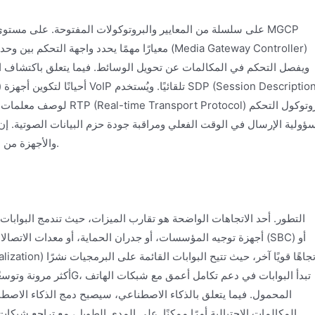
ol
والأجهزة من مختلف المصنّعين على العمل معًا، مما يبني نظامًا بيئيًا مفتوحًا.
أجهزة توجيه المؤسسات، أو جدران الحماية، أو معدات الاتصالات ا
المحمول. فيما يتعلق بالذكاء الاصطناعي، سيصبح دمج الذكاء الاصط
المكالمات الاحتيالية أمرًا ممكنًا. على المدى الطويل، مع تراجع شبكات 