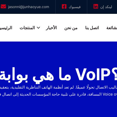
لينكد إن
فيسبوك
jasonni@junhaoyue.com
لشائعة
اتصل بنا
من نحن
الأخبار
المنتجات
الرئيسي
 بوابة VoIP؟
 الاتصال تحولًا عميقًا. لم تعد أنظمة الهاتف التناظرية التقليدية، بتعقي
المسافة، قادرة على تلبية حاجة المؤسسات الحديثة إلى اتصال فعال ومرن ومنخفض التكلفة. وفي ال