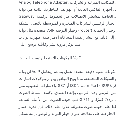
Analog Telephone Adapter، والتي توفر عادةً عددًا قليلاً من واجهات الهاتف التناظرية، وهي مناسبة للمكاتب المنزلية والشركات
 الفاكس العادية أو الهواتف التناظرية. الثانية هي بوابة Digital Trunk
Gateway، والتي تتصل بشبكات الهاتف الخاصة بمشغلي الاتصالات عبر الخطوط الرقمية E1 أو T1، وتوفر سعة أكبر للقنوات المتزامنة،
ر الرئيسي للشركات الصغيرة والمتوسطة للاتصال بشبكة PSTN. الثالث هو جهاز الوصول المتكامل (IAD)، الذي يدمج وظائف
متعددة مثل بوابة VoIP وجهاز التوجيه (router) وجدار الحماية (firewall) وحتى خادم VoIP، مما يوفر للفروع حلًا متكاملًا للوصول إلى
 انتشار تقنية المحاكاة الافتراضية، ظهرت بوابات VoIP افتراضية تعمل كبرامج على خوادم عامة،
مما يوفر مرونة نشر وقابلية توسع أعلى.
المكونات التقنية الرئيسية لبوابات VoIP
إن بوابة VoIP الناضجة ليست صندوقًا أسود؛ فداخلها يتكون من مكونات تقنية دقيقة متعددة تعمل بتناغم. يتعامل Signaling Gateway مع
ت المختلفة، مما يتيح التوافق بين بروتوكولات إشارات VoIP مثل SIP وH.323
والإشارات التقليدية مثل SS7 أو ISDN User Part (ISUP). يركز Media Gateway على تحويل تدفقات الوسائط الصوتية، ويؤدي وظائف
فك الترميز، وإلغاء الصدى، وكشف نشاط الصوت (VAD)، وتوليد ضوضاء الراحة (CNG). يعد Codec
قلب جودة الصوت. من الأمثلة الشائعة G.711، الذي يوفر صوتًا بلا فقدان لكنه يستهلك نطاقًا تردديًا كبيرًا، وG.729 الذي يوفر النطاق
دة صوت مقبولة. علاوة على ذلك، فإن قدرة اجتياز NAT (NAT traversal)
خارجية على معالجة عنوان جهاز البوابة والوصول إليه بشكل