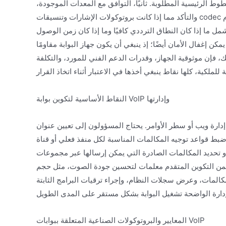
وط الرئيسية المطلوبة. ثانيًا، التوافق مع المعدات الموجودة،
والتأكد مما إذا كانت بروتوكولات الإشارات وتنسيقات codec التي تدعمها البوابة متوافقة مع نظام VoIP الحالي أو شبكة المشغل. كما أن
ن النطاق الترددي كافيًا وما إذا كان زمن الوصول (latency) والارتعاش (jitter) ضمن النطاقات
ن إغفال الأمان أيضًا؛ إذ ينبغي أن يكون جهاز البوابة مقاومًا
، فإن موثوقية الجهاز، وقدرات الدعم الفني للمورد، والتكلفة
النقاط الأساسية لتكوين بوابة VoIP وإدارتها
و سطر الأوامر. يحتاج المسؤولون إلى تعيين عنوان IP وقناع الشبكة الفرعية والبوابة
واعد توجيه المكالمات المناسبة لكل منفذ فعلي أو قناة trunk، مثل
تحديد المكالمات الصادرة التي يمكن إرسالها عبر مجموعات trunk
 المتقدم معلمات لتحسين جودة الصوت، مثل حجم jitter buffer وعتبات VAD. تشمل الإدارة اليومية مراقبة
، وعرض سجلات النظام، وإجراء ترقيات البرامج الثابتة (firmware) بانتظام لإصلاح الثغرات والحصول على ميزات جديدة.
المعايير والبروتوكولات الصناعية المتعلقة ببوابات VoIP