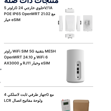
منتجات ذات صلة
راوتر 5G خلوي خارجي 24V/1A
POE IP65 OpenWRT 21.02 مع
خيار eSIM
راوتر WiFi SIM 5G بتقنية MESH
OpenWRT 24.10 و WiFi 6
AX3000 و RJ11 وخيار eSIM
جهاز طرفي ثابت لاسلكي 4G مع
LCR ولوحة مفاتيح اتصال
ض