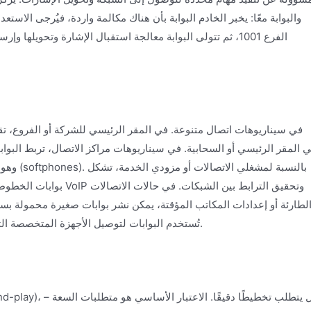
الفرع 1001، ثم تتولى البوابة معالجة استقبال الإشارة وتحوي
بوابات الخطوط الرئيسية و
لطارئة أو إعدادات المكاتب المؤقتة، يمكن نشر بوابات صغيرة محمولة ب
مجال إنترنت الأشياء (IoT)، تُستخدم البوابات لتوصيل الأجهزة المتخصصة التي تتطلب تنبيهات صوتية أو تفاعلًا.