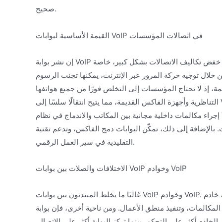
صحيح.
القيمة الأساسية لبوابات VoIP في اتصالات المؤسسات
إن نشر بوابة VoIP يحقق قيمة فورية ومتعددة الجوانب للمؤسسات. الفائدة الأكثر مباشرة هي خفض تكاليف الاتصالات بشكل كبير، خاصة
ن خلال توجيه حركة المرور عبر الإنترنت، يمكنها تجنب الرسوم
ائمة، إذ لا تحتاج المؤسسات إلى التخلص فورًا من جميع هواتفها
التناظرية وأجهزة الفاكس القديمة، مما يتيح انتقالًا سلسًا إلى VoIP. ثالثًا، يعزز موثوقية ومرونة الاتصالات. فمن خلال البوابات، يمكن للفروع
إجراء مكالمات داخلية مجانية بين المكاتب والاندماج في نظام VoIP موحد، والاستفادة من ميزات متقدمة مثل البريد الصوتي، والرد الآلي،
إلى ذلك، تمكّن البوابات دمج الفاكس، وتدعم تقنية Fax over IP (FoIP)، وتسمح بإدراج خدمات الفاكس
التقليدية في سير العمل الرقمي.
الاختلافات والصلات بين بوابات VoIP وخوادم VoIP
غالبًا ما يخلط المبتدئون بين بوابات VoIP وخوادم VoIP. ببساطة، خادم VoIP هو عقل نظام الاتصالات ومركز القيادة فيه، وهو المسؤول عن
نفيذ منطق الأعمال. ومن ناحية أخرى، فإن بوابة VoIP هي أطراف النظام وأعضاؤه الحسية، وهي
ادم أكثر على التحكم، بينما تركز البوابة أكثر على الاتصال.