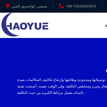
تخطى
+86-13632563616
شنتشن، قوانغدونغ، الصين
إلى
المحتوى
ة
د توصيلاتها ومحدودية وظائفها وارتفاع تكاليف المكالمات بعيدة
وقت نفسه، أصبحت تقنية Voice over IP القائمة على بروتوكولات الإنترنت سريعًا هي الاتجاه
السائد بفضل مزاياها الكبيرة من حيث التكلفة...