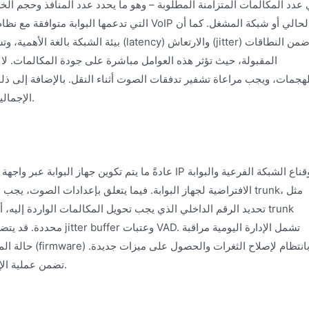
 عدد المكالمات المتزامنة المطلوبة – وهو ما يحدد عدد المنافذ وحجم الخط
بيئة الشبكة بالغة الأهمية، وتشمل ما إذا كا
المقبولة، حيث تؤثر هذه العوامل مباشرة على جودة المكالمات. لا يمك
هجمات، ويجب مراعاة تشفير تدفقات الصوت أثناء النقل. بالإضافة إلى ذلك
الإجمالية للملكية، كلها نقاط ينبغي أخذها في الاعتبار أثناء اتخاذ القرار.
عادةً ما يتم تكوين جهاز البوابة عبر واجهة إدارة ويب أ
الافتراضية لجهاز البوابة. فيما يتعلق بإعدادات الصوت، يجب ضبط ق
تحديد الرقم الداخلي الذي يجب تحويل المكالمات الواردة إليه، أو 
محددة. قد يتضمن التكوين
حالة المكالمات
تضمن عملية الإدارة الواضحة تشغيل البوابة بشكل مستقر على المدى الطويل.