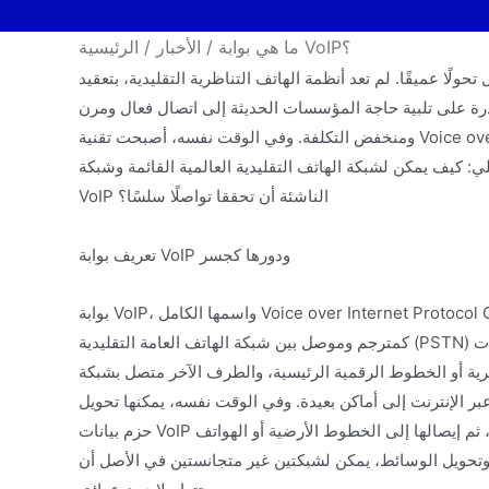
ما هي بوابة VoIP؟
/
الأخبار
/
الرئيسية
لًا عميقًا. لم تعد أنظمة الهاتف التناظرية التقليدية، بتعقيد
ادرة على تلبية حاجة المؤسسات الحديثة إلى اتصال فعال ومرن
ومنخفض التكلفة. وفي الوقت نفسه، أصبحت تقنية Voice over IP القائمة على بروتوكولات الإنترنت سريعًا هي الاتجاه السائد بفضل
ي: كيف يمكن لشبكة الهاتف التقليدية العالمية القائمة وشبكة
VoIP الناشئة أن تحققا تواصلًا سلسًا؟
تعريف بوابة VoIP ودورها كجسر
بوابة VoIP، واسمها الكامل Voice over Internet Protocol Gateway، هي جهاز مادي أو حل برمجي تتمثل مهمتها الأساسية في العمل
كمترجم وموصل بين شبكة الهاتف العامة التقليدية (PSTN) وشبكات IP. إنها بمثابة جسر، أحد طرفيها متصل بشبكة الهاتف التقليدية عبر
وط الرقمية الرئيسية، والطرف الآخر متصل بشبكة IP أو الشبكة المحلية التي تحمل حزم البيانات. يتيح وجودها
بر الإنترنت إلى أماكن بعيدة. وفي الوقت نفسه، يمكنها تحويل
حزم بيانات VoIP القادمة من الإنترنت إلى إشارات تتعرف عليها شبكة الهاتف التقليدية، ثم إيصالها إلى الخطوط الأرضية أو الهواتف
ت وتحويل الوسائط، يمكن لشبكتين غير متجانستين في الأصل أن