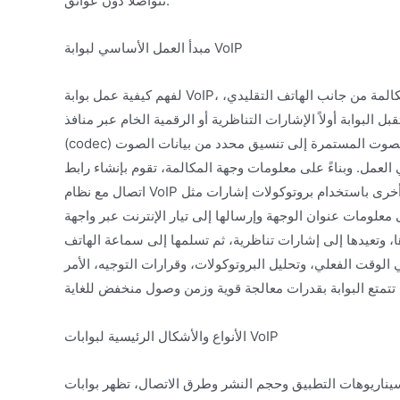
تتواصلا دون عوائق.
مبدأ العمل الأساسي لبوابة VoIP
لفهم كيفية عمل بوابة VoIP، نحتاج إلى تفكيك خطواتها الأساسية في معالجة المكالمة. عندما تنشأ مكالمة من جانب الهاتف التقليدي،
البوابة أولاً الإشارات التناظرية أو الرقمية الخام عبر منافذ FXS أو بطاقات الخطوط الرقمية الرئيسية، ثم يتم تنشيط وحدة الترميز
(codec) الداخلية للبوابة، حيث تقوم بأخذ العينات والقياس الكمي وضغط إشارة الصوت المستمرة إلى تنسيق محدد من بيانات الصوت
العمل. وبناءً على معلومات وجهة المكالمة، تقوم بإنشاء رابط
اتصال مع نظام VoIP عن بُعد أو بوابة أخرى باستخدام بروتوكولات إشارات مثل SIP. وأخيرًا، تقوم وحدة التغليف بتغليف بيانات الصوت
 الوجهة وإرسالها إلى تيار الإنترنت عبر واجهة Ethernet. العملية العكسية مشابهة:
ا، وتعيدها إلى إشارات تناظرية، ثم تسلمها إلى سماعة الهاتف
لوقت الفعلي، وتحليل البروتوكولات، وقرارات التوجيه، الأمر
الأنواع والأشكال الرئيسية لبوابات VoIP
ت التطبيق وحجم النشر وطرق الاتصال، تظهر بوابات VoIP بشكل رئيسي في الأشكال التالية. الأولى هي بوابة