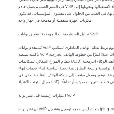
في النشر العملي، يعمل خادم VoIP والبوابة معًا: يخبر الخادم البوابة بأن هناك مكالمة واردة، فيُرجى الاستعداد لاستقبالها وتحويلها إلى
لها وإرسالها. في العديد من الحلول على مستوى المؤسسات، قد تكون
مكونات أجهزة منفصلة أو مدمجة في جهاز واحد.
تحليل السيناريوهات النموذجية لتطبيق بوابات VoIP
تُستخدم بوابات VoIP في سيناريوهات اتصال متنوعة. في المقر الرئيسي للشركة أو الفروع، تقوم بربط نظام الهاتف التناظري للمكتب
بأكمله بمنصة VoIP في المقر الرئيسي أو السحابية. في سيناريوهات مراكز الاتصال، تربط البوابات عددًا كبيرًا من خطوط الهاتف الخارجية
بنظام الموزع التلقائي للمكالمات (ACD) وهواتف الوكلاء البرمجية (softphones). بالنسبة لمشغلي الاتصالات أو مزودي الخدمة، تشكل
اسعة النطاق بنية تحتية أساسية لبناء خدمات إنهاء VoIP وتحقيق الترابط بين الشبكات. في حالات الاتصالات
سرعة لتوفير وصول مؤقت إلى شبكة الهاتف التقليدية. حتى في
اعتبارات رئيسية قبل نشر بوابة VoIP
إن نشر بوابة VoIP بنجاح ليس مجرد توصيل وتشغيل (plug-and-play)، بل يتطلب تخطيطًا دقيقًا. الاعتبار الأساسي هو متطلبات السعة –