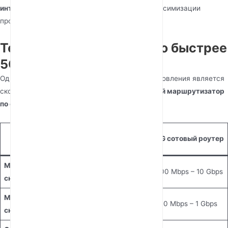
интеллектуальные антенные системы
для максимизации
производительности в различных условиях.
Тест скорости: насколько быстрее
5G?
Одной из самых убедительных причин для обновления является
скорость. Итак,
насколько быстрее 5G сотовый маршрутизатор
по сравнению с 4G?
4G LTE
Метрика
5G сотовый роутер
маршрутизатор
Максимальная
100-300 Mbps
500 Mbps – 10 Gbps
скорость загрузки
Максимальная
50-150 Mbps
100 Mbps – 1 Gbps
скорость выгрузки