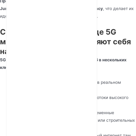
Промышленные 5G маршрутизаторы
Junhaoyue
оптимизированы для
sub-10ms latency
, что делает их
идеальными для критически важных операций.
Сценарии применения: где 5G
маршрутизаторы проявляют себя
наилучшим образом
5G сотовые маршрутизаторы превосходят 4G в нескольких
ключевых сценариях:
✔ Умные фабрики
– Связь IoT-устройств в реальном
времени.
✔ Удаленное видеонаблюдение
– Видеопотоки высокого
разрешения с низкой задержкой.
✔ Развертывания для мероприятий
– Временные
высокоскоростные сети для фестивалей или строительных
площадок.
✔ Связь в сельской местности
– Надежный интернет там,