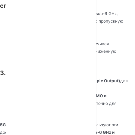
способность
4G LTE
в основном работает на частотах sub-6 GHz,
предлагая стабильную, но ограниченную пропускную
способность.
5G
распространяется на
sub-6 GHz и
mmWave
(миллиметровые волны), обеспечивая
сверхбыстрые скорости (до 10 Gbps) и сниженную
загруженность сети.
3. MIMO и Beamforming
4G
использует
MIMO (Multiple Input Multiple Output)
для
улучшения силы сигнала.
5G улучшает это с помощью Massive MIMO и
beamforming
, направляя сигналы более точно для
лучшего покрытия и эффективности.
5G сотовые маршрутизаторы Junhaoyue
используют эти
достижения, интегрируя
5G NR, поддержку sub-6 GHz и