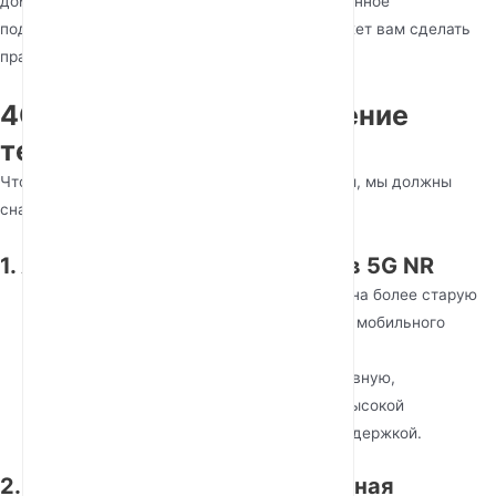
домашнюю сеть или оптимизируете промышленное
подключение, понимание этих различий поможет вам сделать
правильный выбор.
4G LTE против 5G: сравнение
технической основы
Чтобы понять, почему 5G меняет правила игры, мы должны
сначала изучить базовые технологии:
1. Архитектура сети: LTE против 5G NR
4G LTE (Long-Term Evolution)
опирается на более старую
инфраструктуру, оптимизированную для мобильного
широкополосного доступа.
5G NR (New Radio)
вводит более эффективную,
масштабируемую архитектуру с более высокой
пропускной способностью и меньшей задержкой.
2. Диапазоны частот и пропускная