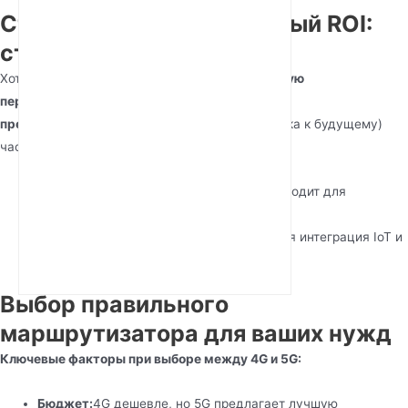
Стоимость и долгосрочный ROI:
стоит ли 5G обновления?
Хотя
5G маршрутизаторы имеют более высокую
первоначальную стоимость
, их
долгосрочные
преимущества
(скорость, задержка, подготовка к будущему)
часто оправдывают инвестиции.
Домашние пользователи:
Идеально подходит для
интенсивного стриминга и умных домов.
Бизнес:
Более быстрые операции, лучшая интеграция IoT и
улучшенная удаленная работа.
Выбор правильного
маршрутизатора для ваших нужд
Ключевые факторы при выборе между 4G и 5G:
Бюджет:
4G дешевле, но 5G предлагает лучшую