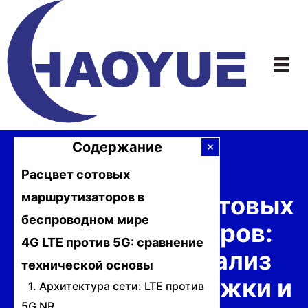
Перейти
к
содержимому
Содержание
Расцвет сотовых
маршрутизаторов в
5G против 4G сотовых
беспроводном мире
маршрутизаторов:
4G LTE против 5G: сравнение
подробный анализ
технической основы
скорости, задержки и
1. Архитектура сети: LTE против
5G NR