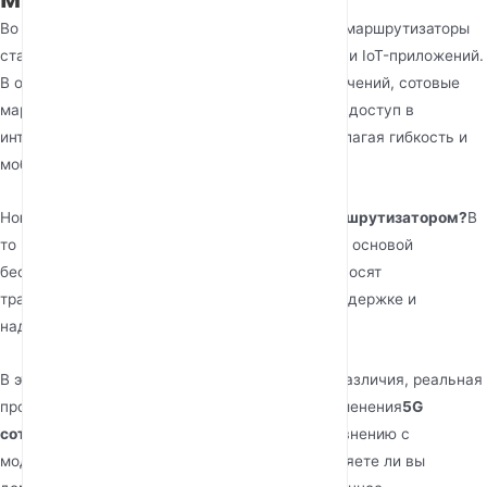
Во все более взаимосвязанном мире сотовые маршрутизаторы
стали незаменимыми для домов, предприятий и IoT-приложений.
В отличие от традиционных проводных подключений, сотовые
маршрутизаторы обеспечивают беспроводной доступ в
интернет, используя сети 4G LTE или 5G, предлагая гибкость и
мобильность.
Но
в чем разница между 4G и 5G сотовым маршрутизатором?
В
то время как 4G маршрутизаторы годами были основой
беспроводной связи, 5G маршрутизаторы приносят
трансформационные улучшения в скорости, задержке и
надежности.
В этой статье рассматриваются технические различия, реальная
производительность и ключевые области применения
5G
сотовых маршрутизаторов Junhaoyue
по сравнению с
моделями 4G LTE. Независимо от того, обновляете ли вы