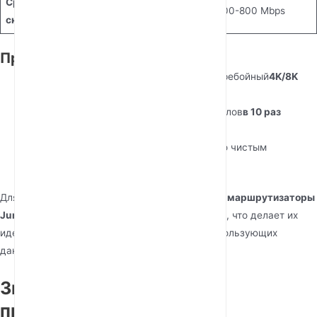
Средняя реальная
20-100 Mbps
200-800 Mbps
скорость
Примеры использования:
Видеостриминг:
5G обеспечивает бесперебойный
4K/8K
стриминг
без буферизации.
Передача файлов:
Загрузка больших файлов
в 10 раз
быстрее
чем 4G.
Видеоконференции:
Звонки с кристально чистым
звуком
нулевой задержкой
.
Для бизнеса и продвинутых пользователей,
5G маршрутизаторы
Junhaoyue
обеспечивают
гигабитные скорости
, что делает их
идеальными для приложений, интенсивно использующих
данные.
Значение задержки:
преимущество 5G в