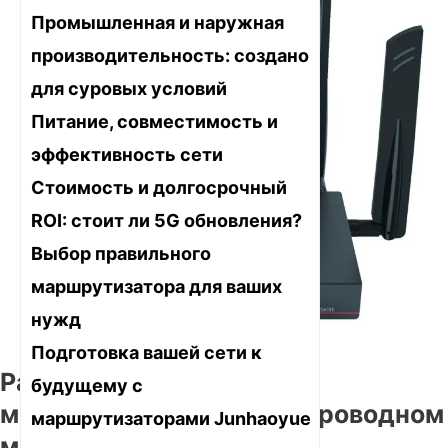
Промышленная и наружная
производительность: создано
для суровых условий
Питание, совместимость и
эффективность сети
Стоимость и долгосрочный
ROI: стоит ли 5G обновления?
Выбор правильного
маршрутизатора для ваших
нужд
Подготовка вашей сети к
Расцвет сотовых
будущему с
маршрутизаторов в беспроводном
маршрутизаторами Junhaoyue
мире