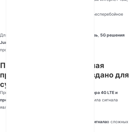
где проводные варианты недоступны.
✔ Резервные/отказоустойчивые сети
– Бесперебойное
переключение при сбоях.
Для отраслей, требующих
сверхнадежную связь
,
5G решения
Junhaoyue
обеспечивают непревзойденную
производительность.
Промышленная и наружная
производительность: создано для
суровых условий
При сравнении
промышленного маршрутизатора 4G LTE и
промышленного 5G шлюза
, долговечность и сила сигнала
являются ключевыми.
5G предлагает лучшее проникновение сигнала
в сложных
условиях.