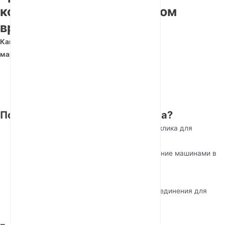
коммуникациях в реальном
времени
Какова разница в задержке между 4G и 5G
маршрутизаторами?
Задержка 4G:
30-50 ms
Задержка 5G:
1-10 ms
Почему низкая задержка важна?
Игры:
Практически мгновенное время отклика для
соревновательных игр.
Промышленная автоматизация:
Управление машинами в
реальном времени в
умных фабриках
.
Удаленная хирургия и
телемедицина:
Сверхчувствительные соединения для
критически важных процедур.