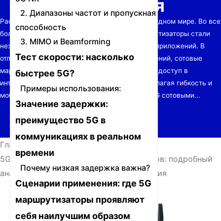
их значения
2. Диапазоны частот и пропускная
Расцвет сотовых маршрутизаторов в беспроводном мире. Во все
способность
более взаимосвязанном мире сотовые маршрутизаторы стали
3. MIMO и Beamforming
незаменимыми для домов, предприятий и IoT-приложений. В
Тест скорости: насколько
отличие от традиционных проводных подключений, сотовые
маршрутизаторы обеспечивают беспроводной доступ в
быстрее 5G?
интернет, используя сети 4G LTE или 5G, предлагая гибкость и
Примеры использования:
мобильность. Но в чем разница между 4G и 5G сотовыми...
Значение задержки:
преимущество 5G в
коммуникациях в реальном
Главная
/
Новости
/
времени
5G против 4G сотовых маршрутизаторов: подробный
Почему низкая задержка важна?
анализ скорости, задержки и их значения
Сценарии применения: где 5G
маршрутизаторы проявляют
себя наилучшим образом