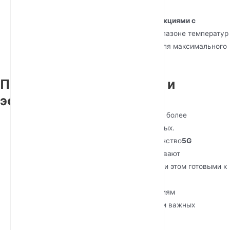
Уличные 5G маршрутизаторы
Junhaoyue
оснащены
прочными конструкциями с
рейтингом IP67
, работой в широком диапазоне температур
и улучшенными антенными системами для максимального
покрытия.
Питание, совместимость и
эффективность сети
Энергопотребление:
5G маршрутизаторы более
эффективны на гигабит переданных данных.
Совместимость с SIM-картами:
Большинство
5G
маршрутизаторов Junhaoyue
поддерживают
существующие 4G SIM-карты, будучи при этом готовыми к
5G.
Сетевой слайсинг:
Позволяет предприятиям
приоритизировать трафик для критически важных
приложений.