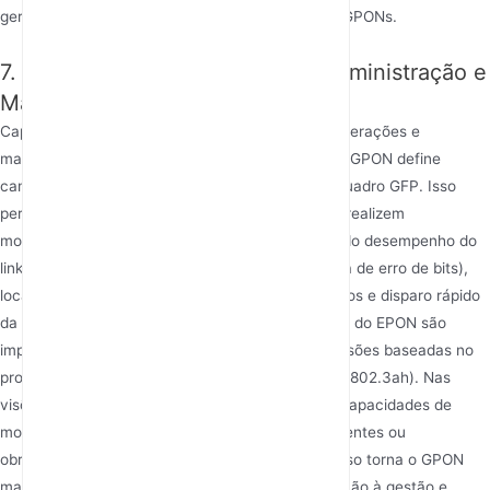
geralmente considerados mais fracos do que os GPONs.
7. Capacidades de Operações, Administração e
Manutenção (OAM)
Capacidades robustas de OAM são a base das operações e
manutenção de rede de nível operador. O padrão GPON define
campos OAM ricos embutidos no cabeçalho do quadro GFP. Isso
permite que sistemas de gerenciamento de rede realizem
monitoramento em tempo real de ponta a ponta do desempenho do
link de fibra (por exemplo, potência óptica ou taxa de erro de bits),
localização precisa de falhas, diagnósticos remotos e disparo rápido
da comutação de proteção. As capacidades OAM do EPON são
implementadas principalmente por meio de extensões baseadas no
protocolo Ethernet OAM extensível (por exemplo, 802.3ah). Nas
visões tradicionais, seu nível de padronização e capacidades de
monitoramento incorporadas não são tão abrangentes ou
obrigatórios quanto o suporte nativo do GPON. Isso torna o GPON
mais favorecido por grandes operadoras em relação à gestão e