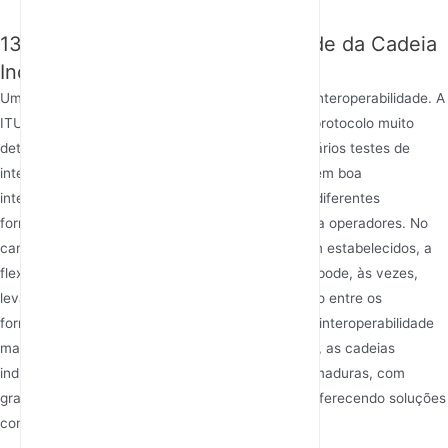
13. Interoperabilidade e Maturidade da Cadeia
Industrial
Uma cadeia industrial saudável depende de boa interoperabilidade. A
ITU-T estabeleceu padrões de conformidade de protocolo muito
detalhados e rigorosos para GPON e promoveu vários testes de
interoperabilidade em grande escala, resultando em boa
interoperabilidade entre equipamentos GPON de diferentes
fornecedores e reduzindo riscos de aquisição para operadores. No
campo EPON, embora os padrões IEEE sejam bem estabelecidos, a
flexibilidade inerente dos equipamentos Ethernet pode, às vezes,
levar a diferenças nos detalhes da implementação entre os
fornecedores, potencialmente exigindo testes de interoperabilidade
mais rigorosos antes da implantação. Atualmente, as cadeias
industriais para ambas as tecnologias são muito maduras, com
grandes fornecedores de chips e equipamentos oferecendo soluções
completas.