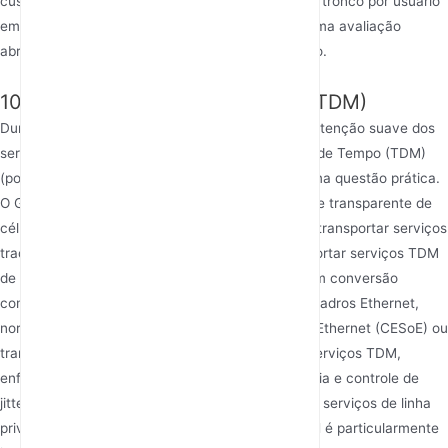
custo médio dos equipamentos e o custo da fibra tronco por usuário
em áreas densas podem ser menores, exigindo uma avaliação
abrangente baseada no custo total de construção.
10. Serviços de Suporte Legado (TDM)
Durante atualizações e reformas de rede, a manutenção suave dos
serviços existentes de Multiplexação por Divisão de Tempo (TDM)
(por exemplo, linhas telefônicas tradicionais) é uma questão prática.
O GFP do GPON suporta nativamente o transporte transparente de
células ATM, e o ATM é a tecnologia-chave para transportar serviços
tradicionais de TDM. Assim, o GPON pode transportar serviços TDM
de forma muito eficiente e com baixa latência sem conversão
complexa de protocolos. O EPON, baseado em quadros Ethernet,
normalmente requer Emulação de Circuito sobre Ethernet (CESoE) ou
transformação baseada em IP para transportar serviços TDM,
enfrentando mais desafios em termos de eficiência e controle de
jitter. Para operadores que ainda possuem muitos serviços de linha
privada ou voz legados, a característica do GPON é particularmente