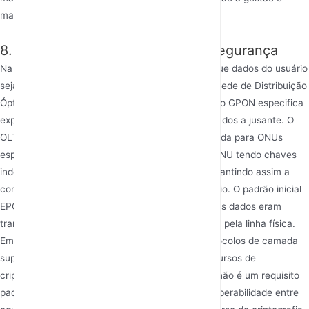
manutenibilidade da rede.
8. Considerações de Design de Segurança
Na estrutura de rede ponto a multiponto, evitar que dados do usuário
sejam escutados por outros usuários na mesma Rede de Distribuição
Óptica (ODN) é uma questão importante. O padrão GPON especifica
explicitamente o mecanismo de criptografia de dados a jusante. O
OLT pode criptografar a carga útil de dados enviada para ONUs
específicas usando criptografia AES, com cada ONU tendo chaves
independentes e atualizáveis dinamicamente, garantindo assim a
confidencialidade dos dados posteriores do usuário. O padrão inicial
EPON não exigia criptografia na camada de link; os dados eram
transmitidos como transmissões em texto simples pela linha física.
Embora isso possa ser corrigido por meio de protocolos de camada
superior (por exemplo, IPsec) ou adicionando recursos de
criptografia em implementações de dispositivos, não é um requisito
padrão nativo e pode levar a problemas de interoperabilidade entre