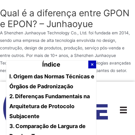
Qual é a diferença entre GPON
e EPON? – Junhaoyue
A Shenzhen Junhaoyue Technology Co., Ltd. foi fundada em 2014,
sendo uma empresa de alta tecnologia envolvida no design,
construção, design de produtos, produção, serviço pós-venda e
entre outros. Por mais de 10+ anos, a Shenzhen Junhaoyue
Technology Co., Ltd. desenvolveu múltiplas tecnologias avançadas
Índice
nessa área e tornou-se uma das principais participantes do setor.
I. Origem das Normas Técnicas e
Ir
Órgãos de Padronização
para
2. Diferenças Fundamentais na
o
Arquitetura de Protocolo
conteúdo
Subjacente
3. Comparação de Largura de