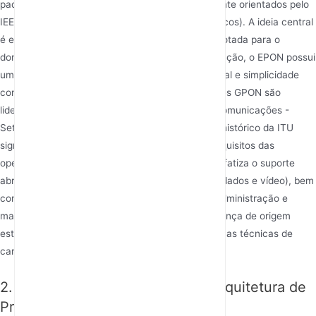
padronização. Os padrões EPON são principalmente orientados pelo
IEEE (Instituto de Engenheiros Elétricos e Eletrônicos). A ideia central
é estender a tecnologia Ethernet amplamente adotada para o
domínio da rede de acesso óptico. Desde sua criação, o EPON possui
um forte gene LAN, enfatizando integração natural e simplicidade
com redes IP existentes. Em contraste, os padrões GPON são
liderados pela UIT - União Internacional de Telecomunicações -
Setor de Padronização de Telecomunicações. O histórico da ITU
significa que o design do GPON foca mais nos requisitos das
operadoras tradicionais de telecomunicações, enfatiza o suporte
abrangente para múltiplos tipos de serviço (voz, dados e vídeo), bem
como exigências mais rigorosas de operações, administração e
manutenção (OAM) de nível operador. Essa diferença de origem
estabelece a base para as subsequentes diferenças técnicas de
características entre EPON e GPON.
2. Diferenças Fundamentais na Arquitetura de
Protocolo Subjacente