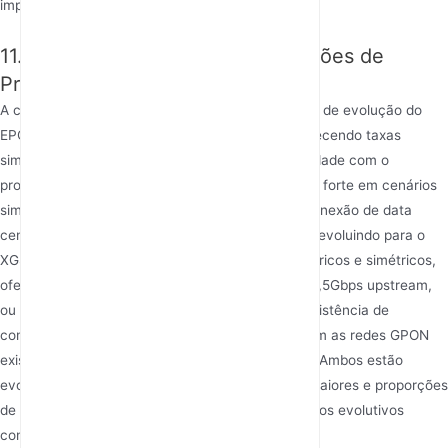
importante.
11. Evolução da Tecnologia e Padrões de
Próxima Geração
A competição tecnológica é dinâmica. O caminho de evolução do
EPON claramente aponta para o 10G-EPON, oferecendo taxas
simétricas de 10Gbps mantendo total compatibilidade com o
protocolo Ethernet. Isso a torna uma concorrente forte em cenários
simétricos de alta largura de banda, como interconexão de data
centers e linhas privadas corporativas. O GG-on, evoluindo para o
XGS-PON, com padrões definindo modos assimétricos e simétricos,
oferecendo taxas de até 10Gbps downstream e 2,5Gbps upstream,
ou simétrico 10Gbps. O XGS-PON enfatiza a coexistência de
comprimentos de onda e atualizações suaves com as redes GPON
existentes, protegendo investimentos anteriores. Ambos estão
evoluindo para velocidades maiores, distâncias maiores e proporções
de divisão mais altas, mas o foco de seus caminhos evolutivos
continua suas respectivas filosofias técnicas.