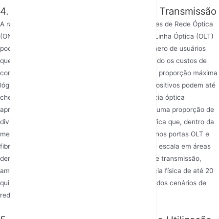
4. Relação Dividida e Distância de Transmissão
A razão de divisão é o número máximo de Unidades de Rede Óptica
(ONUs) às quais uma única porta de Terminal de Linha Óptica (OLT)
pode se conectar, impactando diretamente o número de usuários
que uma única porta de fibra pode cobrir e afetando os custos de
construção da rede. O GPON padrão suporta uma proporção máxima
lógica de divisão tipicamente de 1:64, alguns dispositivos podem até
chegar a 1:128 por meio de orçamentos de potência óptica
aprimorados. EPON padrão normalmente suporta uma proporção de
divisão de 1:32. Uma maior razão de divisão significa que, dentro da
mesma área de cobertura, o GPON pode usar menos portas OLT e
fibras tronco, oferecendo melhores economias de escala em áreas
densamente povoadas. Em termos de distância de transmissão,
ambos os padrões definem um suporte de distância física de até 20
quilômetros, atendendo aos requisitos da maioria dos cenários de
rede de acesso.