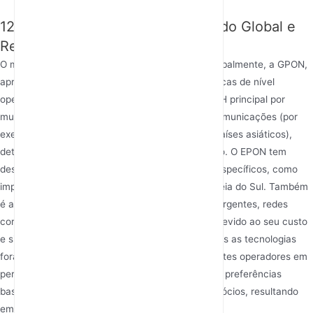
12. Status da Aplicação no Mercado Global e
Regional
O mercado é a pedra de toque da tecnologia. Globalmente, a GPON,
aproveitando seu alto desempenho e características de nível
operador, foi selecionada como a tecnologia FTTH principal por
muitos grandes operadores tradicionais de telecomunicações (por
exemplo, na América do Norte, Europa e vários países asiáticos),
detendo uma participação dominante de mercado. O EPON tem
desempenho excelente em regiões e mercados específicos, como
implantações em larga escala no Japão e na Coreia do Sul. Também
é amplamente utilizado em alguns mercados emergentes, redes
corporativas, fronthaul móvel e outros cenários devido ao seu custo
e simplicidade técnica. No mercado chinês, ambas as tecnologias
foram implantações em larga escala, com diferentes operadores em
períodos e regiões diferentes tendo suas próprias preferências
baseadas em bases de rede e estratégias de negócios, resultando
em um cenário misto de coexistência.