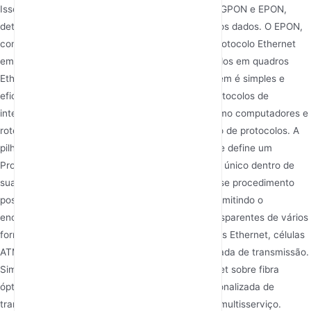
Isso representa a diferença mais essencial entre GPON e EPON,
determinando diretamente como eles lidam com os dados. O EPON,
como seu nome sugere, emprega totalmente o protocolo Ethernet
em sua camada de link. Os dados são encapsulados em quadros
Ethernet padrão para transmissão. Essa abordagem é simples e
eficiente, completamente consistente com os protocolos de
interface de dispositivos terminais de usuário, como computadores e
roteadores, reduzindo a sobrecarga de conversão de protocolos. A
pilha de protocolos do GPON é mais complexa. Ele define um
Procedimento Genérico de Enquadramento (GFP) único dentro de
sua camada de convergência de transmissão. Esse procedimento
possui poderosas capacidades de adaptação, permitindo o
encapsulamento e mapeamento eficientes e transparentes de vários
formatos de dados de serviço — incluindo quadros Ethernet, células
ATM e quadros GFP — em uma plataforma unificada de transmissão.
Simplificando, o EPON é uma extensão do Ethernet sobre fibra
óptica, enquanto o GPON é uma plataforma personalizada de
transmissão óptica projetada para convergência multisserviço.