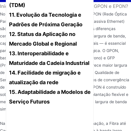
(TDM)
Início
/
Notícias
/
Qual é a diferença entre GPON e EPON?
11. Evolução da Tecnologia e
No campo das tecnologias de acesso por fibra, GPON (Rede Óptica
Passiva capaz de Gigabit) e EPON (Rede Óptica Passiva Ethernet)
Padrões de Próxima Geração
são os dois padrões principais. Compreender suas diferenças
12. Status da Aplicação no
centrais — protocolos subjacentes, eficiência de largura de banda,
Mercado Global e Regional
capacidades de gerenciamento e custos comerciais — é essencial
para o planejamento da rede e a seleção tecnológica. O GPON,
13. Interoperabilidade e
baseado em ATM (Modo de Transferência Assíncrono) e GFP
Maturidade da Cadeia Industrial
(Procedimento Genérico de Enquadramento), oferece maior largura
14. Facilidade de migração e
de banda descendente e garantias mais fortes de Qualidade de
Serviço (QoS), tornando-o adequado para cenários de convergência
atualização da rede
de alta largura de banda e múltiplos serviços. O EPON é construído
15. Adaptabilidade a Modelos de
sobre um protocolo Ethernet maduro, oferece implantação flexível e
Serviço Futuros
menor custo, oferece vantagens em requisitos de largura de banda
simétrica e atualizações de rede.
Na era atual de rápido desenvolvimento da informação, a Fibra até
Casa (FTTH) tornou-se a pedra angular do acesso à banda larga