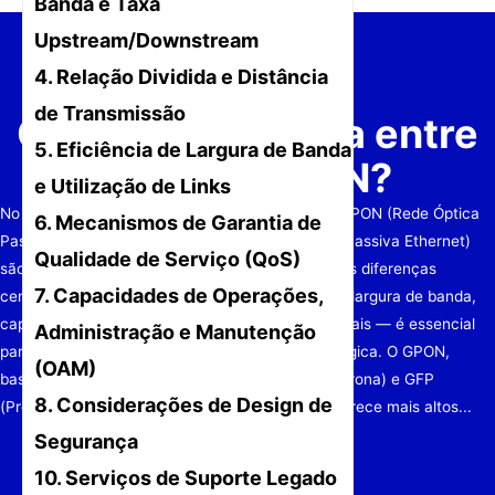
Banda e Taxa
Upstream/Downstream
4. Relação Dividida e Distância
de Transmissão
Qual é a diferença entre
5. Eficiência de Largura de Banda
GPON e EPON?
e Utilização de Links
No campo das tecnologias de acesso por fibra, GPON (Rede Óptica
6. Mecanismos de Garantia de
Passiva capaz de Gigabit) e EPON (Rede Óptica Passiva Ethernet)
Qualidade de Serviço (QoS)
são os dois padrões principais. Compreender suas diferenças
7. Capacidades de Operações,
centrais — protocolos subjacentes, eficiência de largura de banda,
capacidades de gerenciamento e custos comerciais — é essencial
Administração e Manutenção
para o planejamento da rede e a seleção tecnológica. O GPON,
(OAM)
baseado em ATM (Modo de Transferência Assíncrona) e GFP
8. Considerações de Design de
(Procedimento Genérico de Enquadramento), oferece mais altos...
Segurança
10. Serviços de Suporte Legado