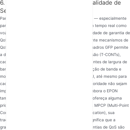
6. Mecanismos de Garantia de Qualidade de
Serviço (QoS)
Para cenários que exigem priorização de serviços — especialmente
para garantir o desempenho fluido de serviços em tempo real como
voz, jogos online e videoconferências — a capacidade de garantia de
QoS é fundamental. O GPON integra profundamente mecanismos de
QoS desde seu projeto inicial. Sua estrutura de quadros GFP permite
a definição de múltiplos Contêineres de Transmissão (T-CONTs),
cada um configurável com parâmetros independentes de largura de
banda e níveis de QoS. O OLT pode realizar alocação de banda e
modelagem de tráfego detalhadas para cada ONU, até mesmo para
cada T-CONT, garantindo que serviços de alta prioridade não sejam
impactados pelo tráfego de dados em rajadas. Embora o EPON
também gerencie a largura de banda upstream e ofereça alguma
priorização de serviços por meio dos mecanismos MPCP (Multi-Point
Control Protocol) e DBA (Dynamic Bandwidth Allocation), sua
tradição de "best-effort" baseada em Ethernet significa que a
granularidade, força e determinismo de suas garantias de QoS são