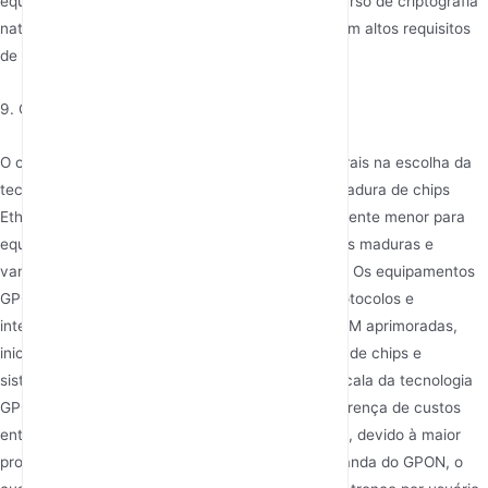
equipamentos de diferentes fornecedores. O recurso de criptografia
nativa do GPON reforça seu caso em cenários com altos requisitos
de segurança.
9. Custos de Equipamentos e Implantação
O custo é consistentemente um dos fatores centrais na escolha da
tecnologia. O EPON, aproveitando a tecnologia madura de chips
Ethernet, resulta em uma complexidade relativamente menor para
equipamentos OLT e ONU, com cadeias industriais maduras e
vantagens de custo historicamente significativas. Os equipamentos
GPON, devido ao manuseio mais complexo de protocolos e
integração de GFP, adaptação ATM e funções OAM aprimoradas,
inicialmente geraram custos mais altos de design de chips e
sistemas. No entanto, com a adoção em larga escala da tecnologia
GPON e o aumento da integração de chips, a diferença de custos
entre eles diminuiu significativamente. Além disso, devido à maior
proporção de divisão e eficiência da largura de banda do GPON, o