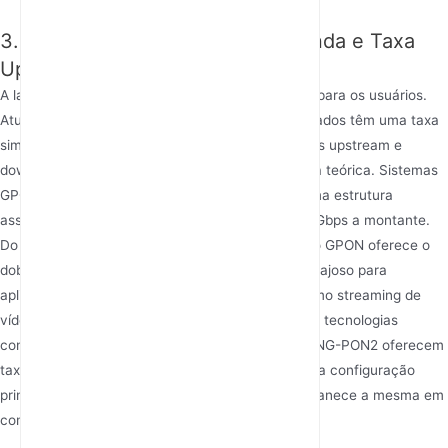
3. Comparação de Largura de Banda e Taxa
Upstream/Downstream
A largura de banda é a experiência mais intuitiva para os usuários.
Atualmente, sistemas EPON amplamente implantados têm uma taxa
simétrica padrão de 1,25 Gbps, e os canais médios upstream e
downstream oferecem a mesma largura de banda teórica. Sistemas
GPON convencionais normalmente empregam uma estrutura
assimétrica de taxa de 2,5 Gbps a jusante e 1,25 Gbps a montante.
Do ponto de vista da taxa de pico descendente, o GPON oferece o
dobro da largura de banda do EPON, o que é vantajoso para
aplicações atuais intensivas em downstream, como streaming de
vídeo e downloads de arquivos grandes. Claro, as tecnologias
continuam a evoluir; padrões como 10G-EPON e NG-PON2 oferecem
taxas simétricas ou assimétricas mais altas, mas a configuração
principal nas redes atualmente implantadas permanece a mesma em
comparação com o anterior.