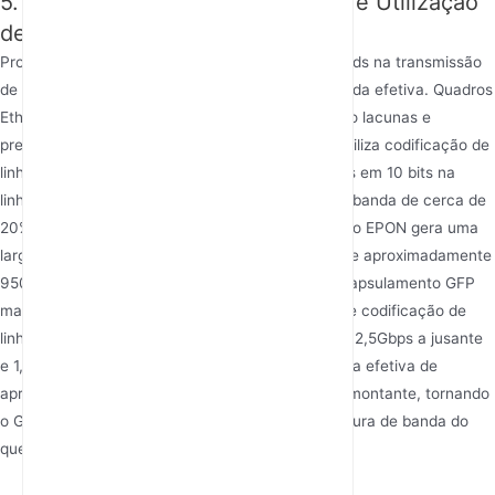
5. Eficiência de Largura de Banda e Utilização
de Links
Protocolos diferentes levam a diferentes overheads na transmissão
de dados, afetando a utilização da largura de banda efetiva. Quadros
Ethernet contêm inerentemente sobresaltos como lacunas e
preâmbulos entre quadros. Além disso, o EPON utiliza codificação de
linha 8B/10B (codificando 8 bits de dados efetivos em 10 bits na
linha), gerando uma perda inerente de largura de banda de cerca de
20%, então a taxa nominal de linha de 1,25Gbps do EPON gera uma
largura de banda efetiva para dados do usuário de aproximadamente
950Mbps. O GPON utiliza embaralhamento e encapsulamento GFP
mais eficientes, resultando em maior eficiência de codificação de
linha e menor sobrecarga. Suas taxas de linha de 2,5Gbps a jusante
e 1,25Gbps a montante fornecem largura de banda efetiva de
aproximadamente 2,2Gbps a jusante e 1,1Gbps a montante, tornando
o GPON significativamente mais eficiente em largura de banda do
que o EPON.