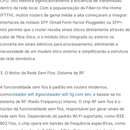
CPU. Isto melhora significativamente a eficiência de transmissão
dentro da rede local. Com a popularização da Fiber-to-the-Home
(FTTH), muitos routers de gama média a alta começaram a integrar
interfaces de módulo SFP (Small Form-factor Pluggable) ou SFP+.
Isto permite que o router receba sinais óticos diretamente através de
cabo de fibra ótica, e o módulo ótico integrado ou externo os
converta em sinais elétricos para processamento, eliminando a
necessidade de um modem ótico externo e simplificando a estrutura
da rede doméstica.
3. O Motor da Rede Sem Fios: Sistema de RF
A funcionalidade sem fios é padrão em routers modernos,
como
roteador wifi 4g
ou
roteador wifi 5g com sim
, e baseia-se no
sistema de RF (Radio Frequency) interno. O chip RF sem fios é o
núcleo da funcionalidade sem fios, responsável por gerar sinais de
rede sem fios. Dependendo do padrão Wi-Fi suportado, como IEEE
802.11ax, o chip opera em bandas de frequência específicas, como