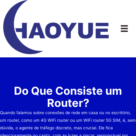
Ir
para
o
conteúdo
Do Que Consiste um
Router?
Quando falamos sobre conexões de rede em casa ou no escritório,
um router, como um 4G WiFi router ou um WiFi router 5G SIM, é, sem
dúvida, o agente de tráfego discreto, mas crucial. Ele fica
silenciosamente no canto, com as luzes a piscar, responsável por