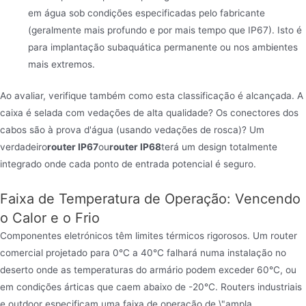
em água sob condições especificadas pelo fabricante
(geralmente mais profundo e por mais tempo que IP67). Isto é
para implantação subaquática permanente ou nos ambientes
mais extremos.
Ao avaliar, verifique também como esta classificação é alcançada. A
caixa é selada com vedações de alta qualidade? Os conectores dos
cabos são à prova d'água (usando vedações de rosca)? Um
verdadeiro
router IP67
ou
router IP68
terá um design totalmente
integrado onde cada ponto de entrada potencial é seguro.
Faixa de Temperatura de Operação: Vencendo
o Calor e o Frio
Componentes eletrónicos têm limites térmicos rigorosos. Um router
comercial projetado para 0°C a 40°C falhará numa instalação no
deserto onde as temperaturas do armário podem exceder 60°C, ou
em condições árticas que caem abaixo de -20°C. Routers industriais
e outdoor especificam uma faixa de operação de \"ampla