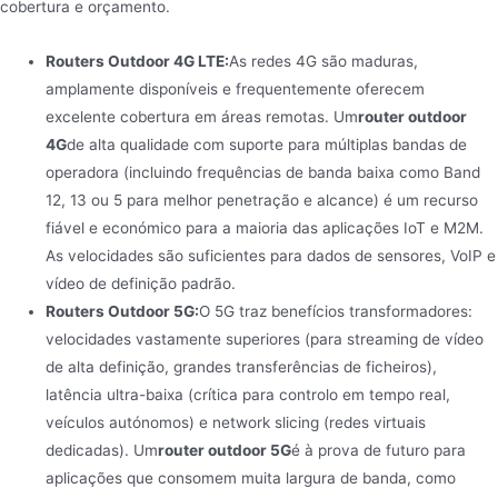
cobertura e orçamento.
Routers Outdoor 4G LTE:
As redes 4G são maduras,
amplamente disponíveis e frequentemente oferecem
excelente cobertura em áreas remotas. Um
router outdoor
4G
de alta qualidade com suporte para múltiplas bandas de
operadora (incluindo frequências de banda baixa como Band
12, 13 ou 5 para melhor penetração e alcance) é um recurso
fiável e económico para a maioria das aplicações IoT e M2M.
As velocidades são suficientes para dados de sensores, VoIP e
vídeo de definição padrão.
Routers Outdoor 5G:
O 5G traz benefícios transformadores:
velocidades vastamente superiores (para streaming de vídeo
de alta definição, grandes transferências de ficheiros),
latência ultra-baixa (crítica para controlo em tempo real,
veículos autónomos) e network slicing (redes virtuais
dedicadas). Um
router outdoor 5G
é à prova de futuro para
aplicações que consomem muita largura de banda, como