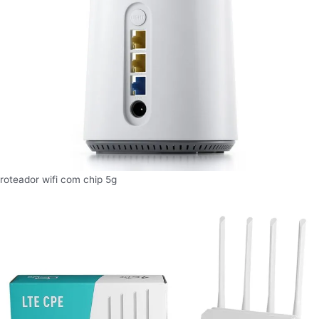
roteador wifi com chip 5g