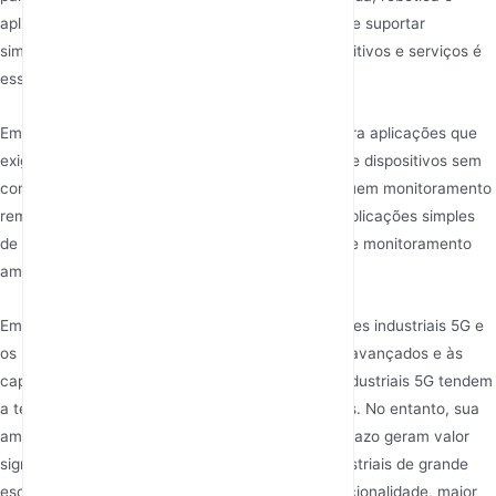
aplicações de telemedicina, onde a capacidade de suportar
simultaneamente uma ampla variedade de dispositivos e serviços é
essencial.
Em contraste, os 5G DTUs são mais indicados para aplicações que
exigem a transmissão remota de dados simples de dispositivos sem
conectividade nativa à internet. Esses casos incluem monitoramento
remoto, integração de equipamentos legados e aplicações simples
de IoT nos setores de petróleo e gás, agricultura e monitoramento
ambiental.
Em relação ao custo-benefício, como os roteadores industriais 5G e
os 5G DTUs se comparam? Devido aos recursos avançados e às
capacidades de alta velocidade, os roteadores industriais 5G tendem
a ter custos iniciais mais altos do que os 5G DTUs. No entanto, sua
ampla funcionalidade e escalabilidade de longo prazo geram valor
significativo, especialmente para aplicações industriais de grande
escala. Para empresas que precisam de multifuncionalidade, maior