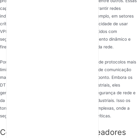
protocolos de roteamento IP e firewalls IPTABLE, entre outros. Essas
capacidades de protocolo são essenciais para garantir redes
industriais seguras, estáveis e escaláveis. Por exemplo, em setores
críticos como redes inteligentes ou saúde, a capacidade de usar
VPNs garante que dados sensíveis sejam transmitidos com
segurança por redes públicas, enquanto o roteamento dinâmico e
firewalls melhoram a confiabilidade e a proteção da rede.
Por outro lado, os DTUs 5G tendem a ter suporte de protocolos mais
limitado, frequentemente focando em protocolos de comunicação
mais simples para transmissão de dados ponto a ponto. Embora os
DTUs 5G possam suportar certos protocolos industriais, eles
geralmente carecem dos extensos recursos de segurança de rede e
da flexibilidade oferecidos pelos roteadores 5G industriais. Isso os
torna mais adequados para aplicações menos complexas, onde a
segurança e a estabilidade da rede não são tão críticas.
Como se comparam os roteadores