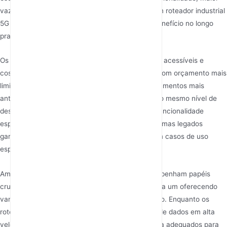
vazão de dados e mais segurança, investir em um roteador industrial
5G geralmente é uma escolha com bom custo-benefício no longo
prazo.
Os 5G DTUs, por outro lado, são geralmente mais acessíveis e
costumam ser a escolha preferida de empresas com orçamento mais
limitado ou que precisam apenas conectar equipamentos mais
antigos à internet. Embora possam não oferecer o mesmo nível de
desempenho que os roteadores industriais, sua funcionalidade
especializada para transmissão de dados de sistemas legados
garante que eles tenham bom custo-benefício em casos de uso
específicos.
Ambos
routers industriais 5G
e os 5G DTUs desempenham papéis
cruciais nas aplicações industriais modernas, cada um oferecendo
vantagens exclusivas dependendo do caso de uso. Enquanto os
roteadores industriais 5G oferecem transmissão de dados em alta
velocidade, versatilidade e recursos de segurança adequados para