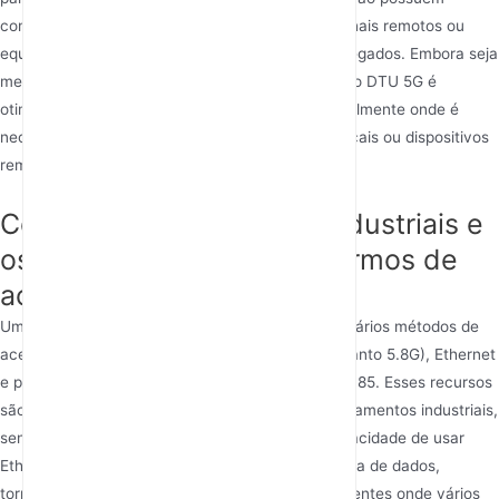
conectividade nativa com a internet, como terminais remotos ou
equipamentos com protocolos de comunicação legados. Embora seja
menos versátil do que um roteador 5G industrial, o DTU 5G é
otimizado para casos de uso específicos, principalmente onde é
necessária a transmissão simples de dados de locais ou dispositivos
remotos.
Como os roteadores 5G industriais e
os DTUs 5G diferem em termos de
acesso local a dados?
Um roteador 5G industrial normalmente suporta vários métodos de
acesso local a dados, como Wi-Fi (tanto 2.4G quanto 5.8G), Ethernet
e protocolos de comunicação como RS232 e RS485. Esses recursos
são essenciais para integrar vários tipos de equipamentos industriais,
sensores e atuadores em um sistema IIoT. A capacidade de usar
Ethernet e Wi-Fi garante alta taxa de transferência de dados,
tornando esses roteadores adequados para ambientes onde vários