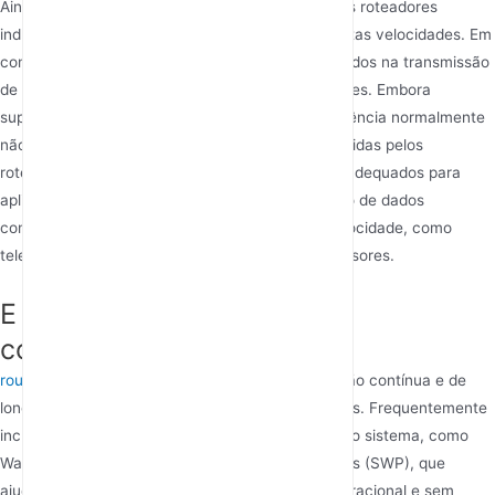
Ainda assim, para aplicações de alta demanda, os roteadores
industriais 5G são mais confiáveis para manter altas velocidades. Em
contraste, os 5G DTUs são geralmente mais focados na transmissão
de dados estável e confiável em distâncias maiores. Embora
suportem conectividade 5G, as taxas de transferência normalmente
não atingem as mesmas altas velocidades oferecidas pelos
roteadores industriais 5G. Os 5G DTUs são mais adequados para
aplicações em que é necessária uma transmissão de dados
constante, mas não necessariamente de alta velocidade, como
telemetria remota ou agregação de dados de sensores.
E quanto à estabilidade e
confiabilidade?
routers industriais 5G
são projetados para operação contínua e de
longo prazo em ambientes industriais desafiadores. Frequentemente
incluem recursos de proteção e monitoramento do sistema, como
Watchdog Timer (WDT) e Self-Protection Features (SWP), que
ajudam a garantir que o roteador permaneça operacional e sem