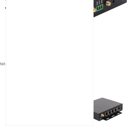
tel:1898083926
Artigos Recentes
Como escolher um router LTE
industrial?