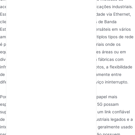
acesso à rede, que são cruciais para diversas aplicações industriais.
Esses roteadores geralmente oferecem conectividade via Ethernet,
cliente Wi-Fi, 4G, 5G e NBIoT (Internet das Coisas de Banda
Estreita), permitindo que atuem como soluções versáteis em vários
ambientes de rede. A capacidade de suportar múltiplos tipos de rede
é particularmente vantajosa em ambientes industriais onde os
equipamentos podem estar distribuídos por grandes áreas ou em
diversas infraestruturas de rede. Por exemplo, em fábricas com
infraestrutura cabeada limitada ou em locais remotos, a flexibilidade
de um roteador 5G industrial para alternar perfeitamente entre
diferentes tipos de conectividade garante um serviço ininterrupto.
Por outro lado, um DTU 5G normalmente tem um papel mais
especializado no acesso à rede. Embora os DTUs 5G possam
suportar 5G, seu foco é frequentemente fornecer um link confiável
de transmissão de dados entre equipamentos industriais legados e a
internet ou plataformas em nuvem. Um DTU 5G é geralmente usado
para transmitir dados seriais de dispositivos que não possuem