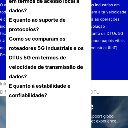
em termos de acesso local a
O avanço da tecnologia 5G está revolucionando as indústrias em
dados?
todo o mundo, oferecendo transmissão de dados em alta velocidade
E quanto ao suporte de
e comunicações de baixa latência, essenciais para as operações
industriais contemporâneas. Como parte dessa evolução
protocolos?
tecnológica, tanto os roteadores 5G industriais quanto os DTUs 5G
Como se comparam os
(Unidades Terminais de Dados) estão desempenhando papéis vitais
roteadores 5G industriais e os
no suporte às aplicações da Internet das Coisas Industrial (IIoT).
Embora ambas as tecnologias visem
DTUs 5G em termos de
velocidade de transmissão de
dados?
Início
/
Notícias
/
E quanto à estabilidade e
Diferença entre router industrial 5G e 5G DTU
confiabilidade?