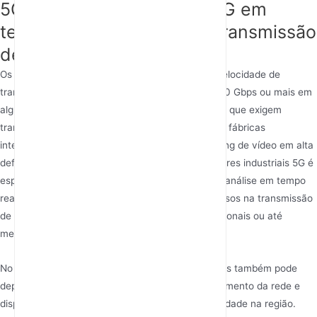
5G industriais e os DTUs 5G em
termos de velocidade de transmissão
de dados?
Os roteadores industriais 5G destacam-se pela velocidade de
transmissão de dados, oferecendo taxas de até 10 Gbps ou mais em
alguns casos. Isso os torna ideais para ambientes que exigem
transferência de dados em alta velocidade, como fábricas
inteligentes, armazéns automatizados ou streaming de vídeo em alta
definição. A vantagem de velocidade dos roteadores industriais 5G é
especialmente importante para aplicações como análise em tempo
real ou sistemas de controle remoto, em que atrasos na transmissão
de dados podem resultar em ineficiências operacionais ou até
mesmo riscos de segurança.
No entanto, a velocidade de transmissão de dados também pode
depender de fatores externos, como congestionamento da rede e
disponibilidade de infraestrutura 5G de alta velocidade na região.