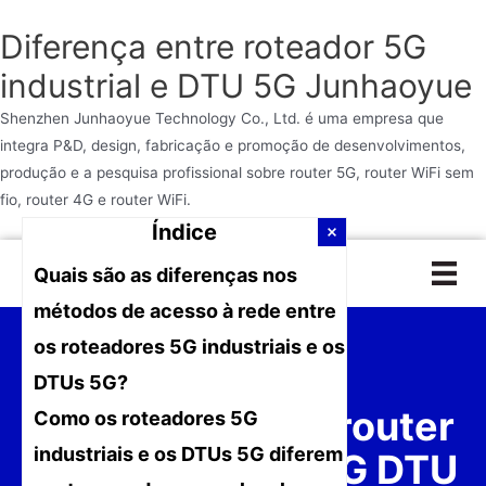
Diferença entre roteador 5G
industrial e DTU 5G Junhaoyue
Shenzhen Junhaoyue Technology Co., Ltd. é uma empresa que
integra P&D, design, fabricação e promoção de desenvolvimentos,
produção e a pesquisa profissional sobre router 5G, router WiFi sem
fio, router 4G e router WiFi.
Índice
Ir
Quais são as diferenças nos
para
o
métodos de acesso à rede entre
conteúdo
os roteadores 5G industriais e os
DTUs 5G?
Diferença entre router
Como os roteadores 5G
industriais e os DTUs 5G diferem
industrial 5G e 5G DTU