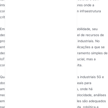
interrupções. Esses recursos são cruciais em setores onde a
continuidade operacional é fundamental, como em infraestrutura
crítica e gestão de energia.
Embora os 5G DTUs também ofereçam alta confiabilidade, seu
design mais simples pode não incluir o mesmo nível de recursos de
proteção do sistema encontrados nos roteadores industriais. No
entanto, eles são altamente confiáveis para as aplicações a que se
destinam, como coleta remota de dados e monitoramento simples de
IoT, em que a consistência operacional ainda é crucial, mas a
complexidade da proteção do sistema não é tão alta.
Quais são os cenários de aplicação dos roteadores industriais 5G e
dos 5G DTUs? Os roteadores industriais 5G são ideais para
ambientes complexos e com múltiplos dispositivos, onde há
necessidade de transferência de dados em alta velocidade, análises
em tempo real e suporte a múltiplos protocolos. Eles são adequados
para cidades inteligentes, manufatura automatizada, robótica e