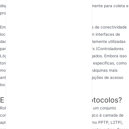
dispositivos precisam ser conectados simultaneamente para coleta e
processamento de dados.
Em contraste, um DTU 5G pode ter menos opções de conectividade
local de dados. Normalmente, ele se concentra em interfaces de
dados seriais (como RS232/RS485), que são amplamente utilizadas
para comunicação com máquinas industriais, CLPs (Controladores
Lógicos Programáveis) e outros equipamentos legados. Embora isso
torne o DTU 5G altamente eficaz para aplicações específicas, como
monitoramento remoto e aquisição de dados de máquinas mais
antigas, ele não oferece a mesma variedade de opções de acesso
local a dados que o roteador 5G industrial.
E quanto ao suporte de protocolos?
Roteadores 5G industriais normalmente suportam um conjunto
completo de protocolos, da camada de enlace lógico à camada de
aplicação. Isso inclui protocolos VPN comuns (como PPTP, L2TP),