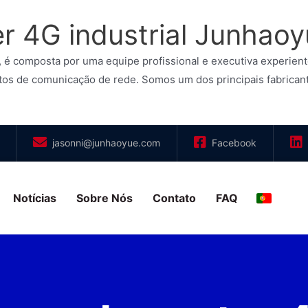
er 4G industrial Junhao
é composta por uma equipe profissional e executiva experient
os de comunicação de rede. Somos um dos principais fabricant
jasonni@junhaoyue.com
Facebook
Notícias
Sobre Nós
Contato
FAQ
Portugu