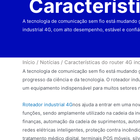
Característ
A tecnologia de comunicação sem fio está mudando gr
industrial 4G, com alto desempenho, estável e confi
Início
/
Notícias
/
Características do router 4G ind
A tecnologia de comunicação sem fio está mudando g
progresso da ciência e da tecnologia. O roteador ind
um equipamento indispensável para muitos setores ne
Roteador industrial 4G
nos ajuda a entrar em uma no
funções, sendo amplamente utilizado na cadeia da in
finanças, automação da cadeia de suprimentos, automaç
redes elétricas inteligentes, proteção contra incênd
tratamento médico digital, terminais POS móveis, silv