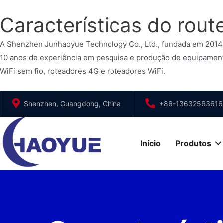
Características do rout
A Shenzhen Junhaoyue Technology Co., Ltd., fundada em 2014, 
10 anos de experiência em pesquisa e produção de equipament
WiFi sem fio, roteadores 4G e roteadores WiFi.
Ir
Shenzhen, Guangdong, China
+86-13632563616
para
o
conteúdo
Início
Produtos