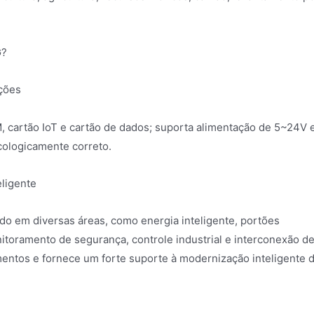
G?
ções
M, cartão IoT e cartão de dados; suporta alimentação de 5~24V 
ologicamente correto.
eligente
ado em diversas áreas, como energia inteligente, portões
onitoramento de segurança, controle industrial e interconexão d
amentos e fornece um forte suporte à modernização inteligente 