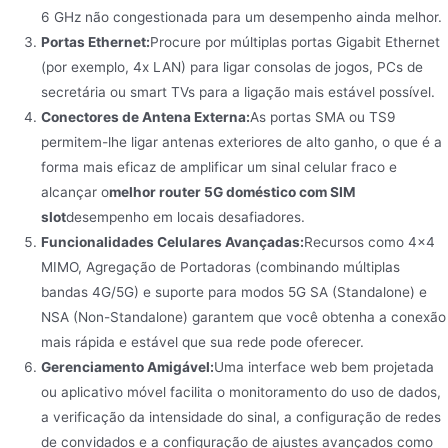
6 GHz não congestionada para um desempenho ainda melhor.
Portas Ethernet:
Procure por múltiplas portas Gigabit Ethernet
(por exemplo, 4x LAN) para ligar consolas de jogos, PCs de
secretária ou smart TVs para a ligação mais estável possível.
Conectores de Antena Externa:
As portas SMA ou TS9
permitem-lhe ligar antenas exteriores de alto ganho, o que é a
forma mais eficaz de amplificar um sinal celular fraco e
alcançar o
melhor router 5G doméstico com SIM
slot
desempenho em locais desafiadores.
Funcionalidades Celulares Avançadas:
Recursos como 4×4
MIMO, Agregação de Portadoras (combinando múltiplas
bandas 4G/5G) e suporte para modos 5G SA (Standalone) e
NSA (Non-Standalone) garantem que você obtenha a conexão
mais rápida e estável que sua rede pode oferecer.
Gerenciamento Amigável:
Uma interface web bem projetada
ou aplicativo móvel facilita o monitoramento do uso de dados,
a verificação da intensidade do sinal, a configuração de redes
de convidados e a configuração de ajustes avançados como