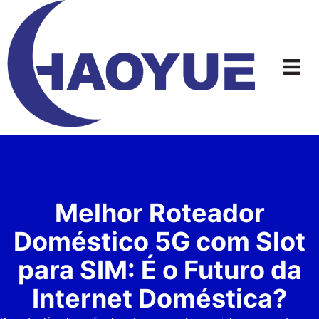
Ir
para
o
conteúdo
Melhor Roteador
Doméstico 5G com Slot
para SIM: É o Futuro da
Internet Doméstica?