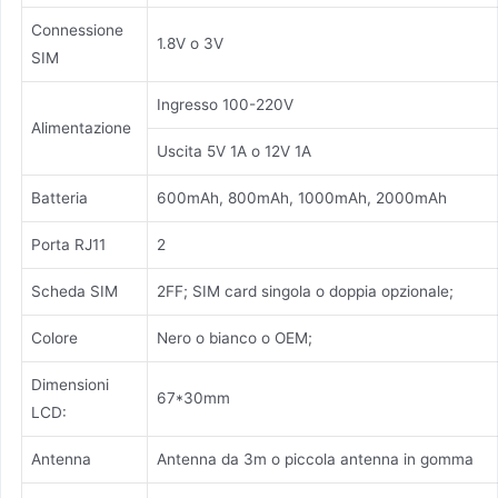
Connessione
1.8V o 3V
SIM
Ingresso 100-220V
Alimentazione
Uscita 5V 1A o 12V 1A
Batteria
600mAh, 800mAh, 1000mAh, 2000mAh
Porta RJ11
2
Scheda SIM
2FF; SIM card singola o doppia opzionale;
Colore
Nero o bianco o OEM;
Dimensioni
67*30mm
LCD:
Antenna
Antenna da 3m o piccola antenna in gomma