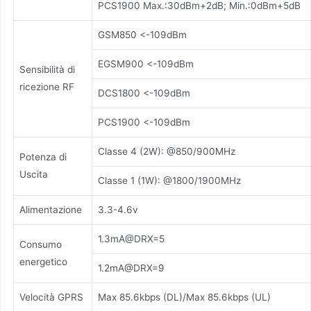
PCS1900 Max.:30dBm+2dB; Min.:0dBm+5dB
GSM850 <-109dBm
EGSM900 <-109dBm
Sensibilità di
ricezione RF
DCS1800 <-109dBm
PCS1900 <-109dBm
Classe 4 (2W): @850/900MHz
Potenza di
Uscita
Classe 1 (1W): @1800/1900MHz
Alimentazione
3.3-4.6v
1.3mA@DRX=5
Consumo
energetico
1.2mA@DRX=9
Velocità GPRS
Max 85.6kbps (DL)/Max 85.6kbps (UL)