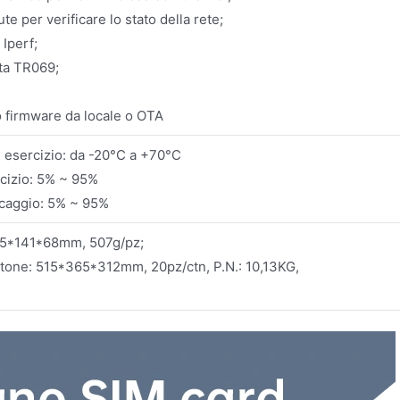
te per verificare lo stato della rete;
 Iperf;
ta TR069;
firmware da locale o OTA
 esercizio: da -20°C a +70°C
rcizio: 5% ~ 95%
ccaggio: 5% ~ 95%
245*141*68mm, 507g/pz;
tone: 515*365*312mm, 20pz/ctn, P.N.: 10,13KG,