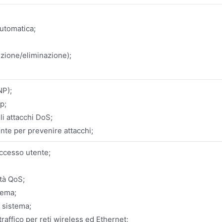
utomatica;
ezione/eliminazione);
P);
tp;
i attacchi DoS;
nte per prevenire attacchi;
accesso utente;
ità QoS;
tema;
 sistema;
traffico per reti wireless ed Ethernet;