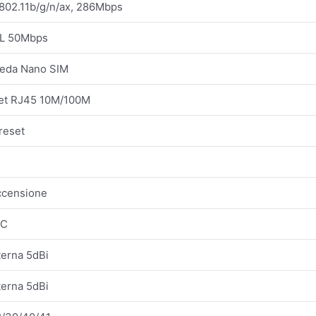
802.11b/g/n/ax, 286Mbps
UL 50Mbps
cheda Nano SIM
net RJ45 10M/100M
 reset
accensione
-C
terna 5dBi
terna 5dBi