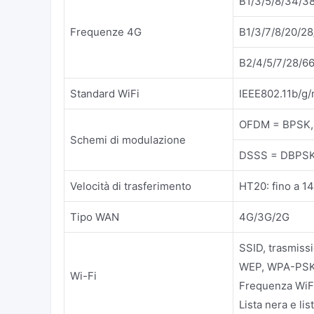
B1/3/5/8/34/3
Frequenze 4G
B1/3/7/8/20/2
B2/4/5/7/28/6
Standard WiFi
IEEE802.11b/g
OFDM = BPSK,
Schemi di modulazione
DSSS = DBPSK
Velocità di trasferimento
HT20: fino a 1
Tipo WAN
4G/3G/2G
SSID, trasmiss
WEP, WPA-PSK
Wi-Fi
Frequenza WiFi
Lista nera e li