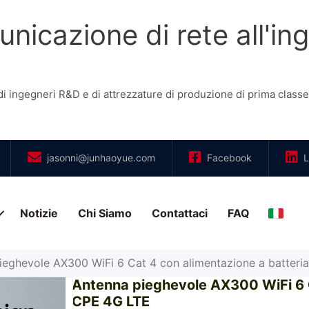
nicazione di rete all'in
 ingegneri R&D e di attrezzature di produzione di prima classe,
jasonni@junhaoyue.com
Facebook
L
Notizie
Chi Siamo
Contattaci
FAQ
Italia
ieghevole AX300 WiFi 6 Cat 4 con alimentazione a batteri
Antenna pieghevole AX300 WiFi 6 C
CPE 4G LTE