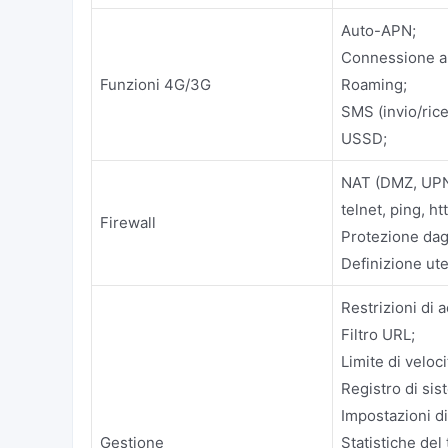
Auto-APN;
Connessione a
Funzioni 4G/3G
Roaming;
SMS (invio/ric
USSD;
NAT (DMZ, UPN
telnet, ping, ht
Firewall
Protezione dagl
Definizione ute
Restrizioni di 
Filtro URL;
Limite di veloc
Registro di sis
Impostazioni di
Gestione
Statistiche del 