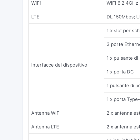
WiFi
WiFi 6 2.4GHz 
LTE
DL 150Mbps; 
1 x slot per s
3 porte Ether
1 x pulsante di
Interfacce del dispositivo
1 x porta DC
1 pulsante di 
1 x porta Type
Antenna WiFi
2 x antenna es
Antenna LTE
2 x antenna es