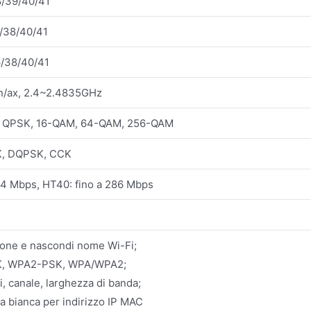
8/39/40/41
8/38/40/41
6/38/40/41
/n/ax, 2.4~2.4835GHz
 QPSK, 16-QAM, 64-QAM, 256-QAM
, DQPSK, CCK
44 Mbps, HT40: fino a 286 Mbps
ione e nascondi nome Wi-Fi;
, WPA2-PSK, WPA/WPA2;
, canale, larghezza di banda;
sta bianca per indirizzo IP MAC