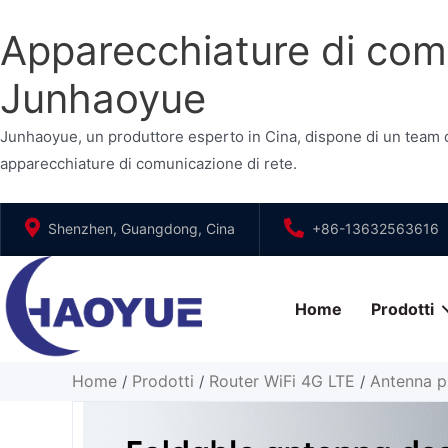
Apparecchiature di comu
Junhaoyue
Junhaoyue, un produttore esperto in Cina, dispone di un team di
apparecchiature di comunicazione di rete.
Vai
Shenzhen, Guangdong, Cina
+86-13632563616
al
contenuto
Home
Prodotti
Home
Prodotti
Router WiFi 4G LTE
Antenna p
/
/
/