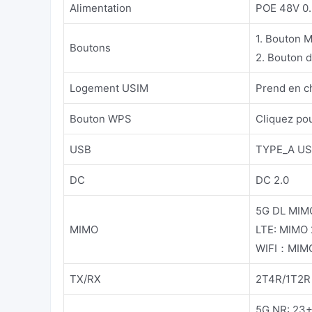
Alimentation
POE 48V 0
1. Bouton M
Boutons
2. Bouton de
Logement USIM
Prend en ch
Bouton WPS
Cliquez po
USB
TYPE_A USB
DC
DC 2.0
5G DL MIMO
MIMO
LTE: MIMO 
WIFI：MIMO
TX/RX
2T4R/1T2R
5G NR: 23