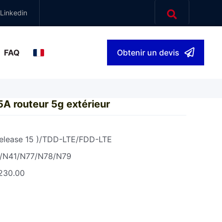
Linkedin
FAQ
Obtenir un devis
français
▾
 routeur 5g extérieur
lease 15 )/TDD-LTE/FDD-LTE
/N41/N77/N78/N79
230.00