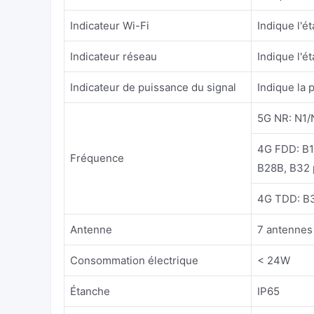
Indicateur Wi-Fi
Indique l'é
Indicateur réseau
Indique l'ét
Indicateur de puissance du signal
Indique la 
5G NR: N1
4G FDD: B1
Fréquence
B28B, B32 
4G TDD: B
Antenne
7 antennes
Consommation électrique
< 24W
Étanche
IP65