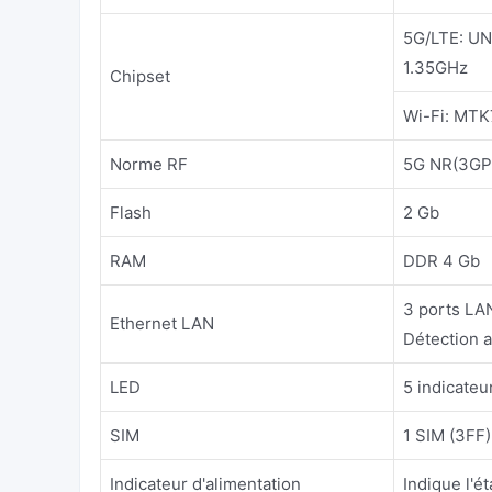
5G/LTE: UN
1.35GHz
Chipset
Wi-Fi: MT
Norme RF
5G NR(3GP
Flash
2 Gb
RAM
DDR 4 Gb
3 ports LAN
Ethernet LAN
Détection 
LED
5 indicateu
SIM
1 SIM (3FF)
Indicateur d'alimentation
Indique l'é