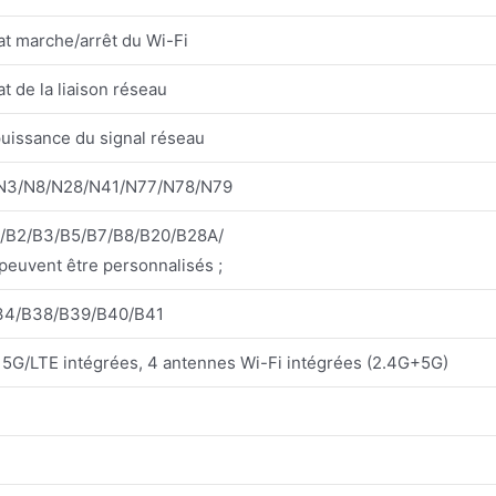
tat marche/arrêt du Wi-Fi
at de la liaison réseau
puissance du signal réseau
/N3/N8/N28/N41/N77/N78/N79
/B2/B3/B5/B7/B8/B20/B28A/
peuvent être personnalisés ;
34/B38/B39/B40/B41
 5G/LTE intégrées, 4 antennes Wi-Fi intégrées (2.4G+5G)