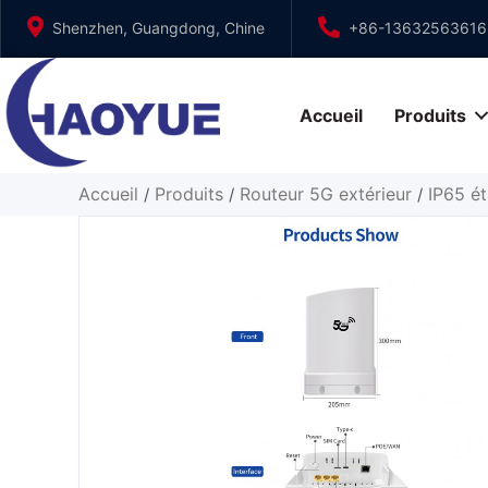
Aller
Shenzhen, Guangdong, Chine
+86-13632563616
au
contenu
Accueil
Produits
Accueil
Produits
Routeur 5G extérieur
IP65 é
/
/
/