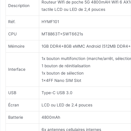
Routeur Wifi de poche 5G 4800mAH Wifi 6 AX
Description
tactile LCD ou LED de 2,4 pouces
Réf.
HYMF101
CPU
MT8863T+SWT6621s
Mémoire
1GB DDR4+8GB eMMC Android (512MB DDR4+
1x bouton multifonction (marche/arrêt, sélecti
1 bouton de réinitialisation
Interface
1x bouton de sélection
1x4FF Nano SIM Slot
USB
Type-C USB 3.0
Écran
LCD ou LED de 2.4 pouces
Batterie
4800mAh
6x antennes cellulaires internes