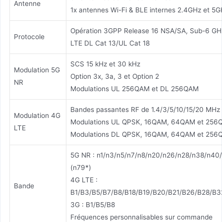
Antenne
1x antennes Wi-Fi & BLE internes 2.4GHz et 5
Opération 3GPP Release 16 NSA/SA, Sub-6 GH
Protocole
LTE DL Cat 13/UL Cat 18
SCS 15 kHz et 30 kHz
Modulation 5G
Option 3x, 3a, 3 et Option 2
NR
Modulations UL 256QAM et DL 256QAM
Bandes passantes RF de 1.4/3/5/10/15/20 MHz
Modulation 4G
Modulations UL QPSK, 16QAM, 64QAM et 25
LTE
Modulations DL QPSK, 16QAM, 64QAM et 25
5G NR : n1/n3/n5/n7/n8/n20/n26/n28/n38/n40
(n79*)
4G LTE :
Bande
B1/B3/B5/B7/B8/B18/B19/B20/B21/B26/B28/B
3G : B1/B5/B8
Fréquences personnalisables sur commande