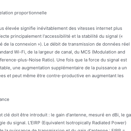
elation proportionnelle
s élevée signifie inévitablement des vitesses internet plus
cte principalement l'accessibilité et la stabilité du signal («
ité de la connexion »). Le débit de transmission de données réel
andard Wi-Fi, de la largeur de canal, du MCS (Modulation and
ference-plus-Noise Ratio). Une fois que la force du signal est
 stable, une augmentation supplémentaire de la puissance a un
nnées et peut même être contre-productive en augmentant les
sance
 clé doit être introduit : le gain d'antenne, mesuré en dBi, le ga
gie du signal. L'EIRP (Equivalent Isotropically Radiated Power)
 de la puissance de transmission et du gain d'antenne : EIRP =