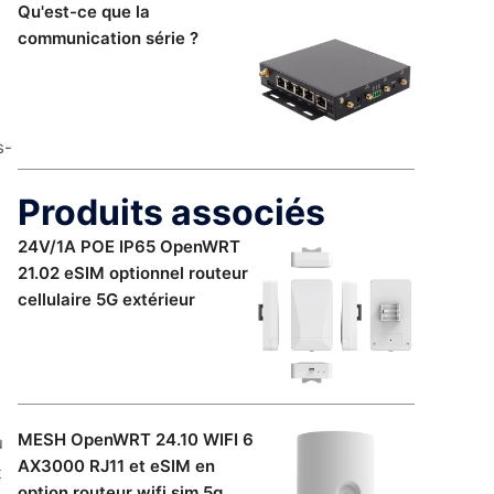
Qu'est-ce que la
communication série ?
s-
Produits associés
24V/1A POE IP65 OpenWRT
21.02 eSIM optionnel routeur
cellulaire 5G extérieur
MESH OpenWRT 24.10 WIFI 6
u
AX3000 RJ11 et eSIM en
t
option routeur wifi sim 5g