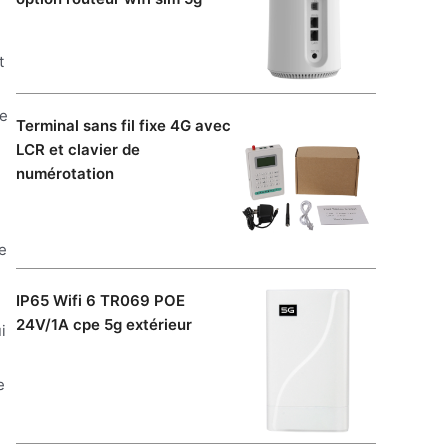
t
ce
Terminal sans fil fixe 4G avec
LCR et clavier de
numérotation
de
IP65 Wifi 6 TR069 POE
24V/1A cpe 5g extérieur
i
e