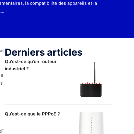
mentaires, la compatibilité des appareils et la
c…
Derniers articles
nal
Qu'est-ce qu'un routeur
industriel ?
la
es
Qu'est-ce que le PPPoE ?
RF