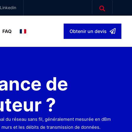
Linkedin
FAQ
Obtenir un devis
français
▾
sance de
uteur ?
ignal du réseau sans fil, généralement mesurée en dBm
des murs et les débits de transmission de données.