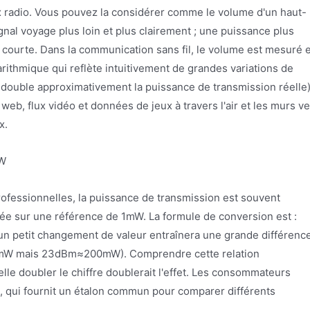
x radio. Vous pouvez la considérer comme le volume d'un haut-
ignal voyage plus loin et plus clairement ; une puissance plus
us courte. Dans la communication sans fil, le volume est mesuré 
rithmique qui reflète intuitivement de grandes variations de
ouble approximativement la puissance de transmission réelle)
web, flux vidéo et données de jeux à travers l'air et les murs v
x.
mW
rofessionnelles, la puissance de transmission est souvent
asée sur une référence de 1mW. La formule de conversion est :
un petit changement de valeur entraînera une grande différenc
00mW mais 23dBm≈200mW). Comprendre cette relation
elle doubler le chiffre doublerait l'effet. Les consommateurs
e, qui fournit un étalon commun pour comparer différents