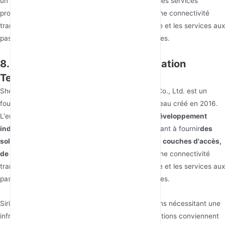
un support technique. Alotcer fournit également des services
professionnels
des services OEM/ODM
: Assure une connectivité
transparente pour la logistique, la gestion de flotte et les services aux
passagers dans les ports, les aéroports ou les gares.
8. Shenzhen Sirivision Communication
Technology Co., Ltd.
Shenzhen Sirivision Communication Technology Co., Ltd. est un
fournisseur d'équipements de communication réseau créé en 2016.
L'entreprise se concentre sur
la recherche et le développement
indépendants ainsi que la production
, s'engageant à fournir
des
solutions sécurisées, fiables et stables pour les couches d'accès,
de convergence et de cœur de réseau
: Assure une connectivité
transparente pour la logistique, la gestion de flotte et les services aux
passagers dans les ports, les aéroports ou les gares.
Sirivision s'adresse aux entreprises et organisations nécessitant une
infrastructure réseau robuste et gérée. Leurs solutions conviennent