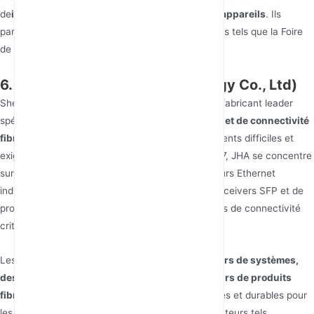
de
instructions vidéo pour la configuration des appareils
. Ils
participent activement à des salons professionnels tels que la Foire
de Canton.
6. JHA (Shenzhen JHA Technology Co., Ltd)
Shenzhen JHA Technology Co., Ltd (JHA) est un fabricant leader
spécialisé dans les
produits Ethernet durcis, PoE et de connectivité
fibre
spécifiquement conçus pour les environnements difficiles et
exigeants. Fondée à Shenzhen, en Chine, en 2007, JHA se concentre
sur la conception et la fabrication de commutateurs Ethernet
industriels, de convertisseurs de médias, de transceivers SFP et de
produits Power over Ethernet pour les applications de connectivité
critiques.
Les principaux clients de JHA sont
des intégrateurs de systèmes,
des entrepreneurs de projets et des distributeurs de produits
fibre
nécessitant des équipements réseau robustes et durables pour
les projets d'infrastructure. Ils desservent des secteurs tels