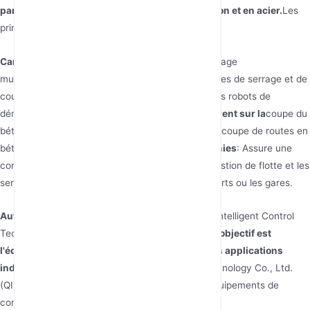
particulier celles traitant des structures en béton et en acier.
Les
principaux produits de l'entreprise incluent des
Caractéristiques des Produits :
robots de sauvetage
multifonctionnels, de petites machines hydrauliques de serrage et de
coupe, des scies murales, des scies à câble et des robots de
démantèlement
. Leurs technologies se concentrent sur la
coupe du
béton, la coupe du béton avec plaques d'acier, la coupe de routes en
béton et la démolition du béton
Les sources fournies
: Assure une
connectivité transparente pour la logistique, la gestion de flotte et les
services aux passagers dans les ports, les aéroports ou les gares.
Autres points :
n'indiquent pas que Beijing Borui Intelligent Control
Technology Co., Ltd. fabrique des routeurs
. Leur objectif est
l'équipement robotique et hydraulique pour des applications
industrielles spécifiques.
Shenzhen Qishun Technology Co., Ltd.
(QISHUN) est une entreprise professionnelle d'équipements de
communication réseau avec plus de