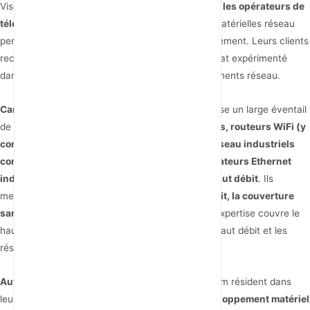
Visonicom sert principalement
les marques TIC et les opérateurs de
télécommunications
recherchant des solutions matérielles réseau
personnalisées pour leur propre marque et déploiement. Leurs clients
recherchent une fabrication fiable et un partenariat expérimenté
dans le développement et la production d'équipements réseau.
Caractéristiques des Produits :
Visonicom propose un large éventail
de produits, y compris des
CPE 5G/LTE et routeurs, routeurs WiFi (y
compris WiFi 7), AP sans fil, équipements de réseau industriels
comme les routeurs M2M 4G LTE et les commutateurs Ethernet
industriels, ainsi que des dispositifs d'accès haut débit
. Ils
mettent l'accent sur les
l'accès internet haut débit, la couverture
sans fil et l'accès haut débit
technologies. Leur expertise couvre le
haut débit mobile, la couverture sans fil, l'accès haut débit et les
réseaux industriels.
Autres points :
Les forces principales de Visonicom résident dans
leur
professionnalisme, leurs capacités de développement matériel