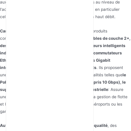
aux entités ayant besoin de fonctionnalités fiables au niveau de
l'accès, de la convergence et du cœur de réseau, en particulier
celles qui exigent des capacités Ethernet et PoE à haut débit.
Caractéristiques des Produits :
Leur gamme de produits
comprend
des commutateurs Gigabit administrables de couche 2+,
des commutateurs Ethernet 10G, des commutateurs intelligents
industriels, des commutateurs 2.5 Gigabit, des commutateurs
Ethernet non administrables, des commutateurs Gigabit
intelligents et des commutateurs PoE intelligents
. Ils proposent
une variété de commutateurs avec des fonctionnalités telles que
le
PoE, le transfert de données à haut débit (y compris 10 Gbps), le
support VLAN et une conception de qualité industrielle
: Assure
une connectivité transparente pour la logistique, la gestion de flotte
et les services aux passagers dans les ports, les aéroports ou les
gares.
Autres points :
Sirivision met l'accent sur
la haute qualité
, des