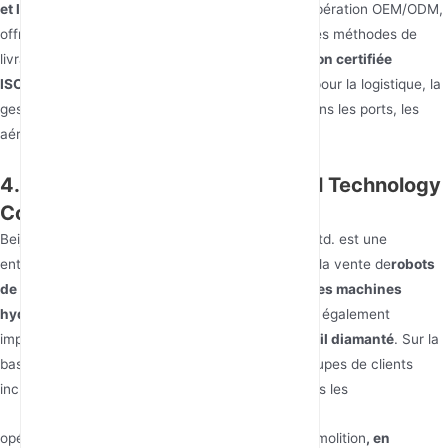
et logiciel internes, et leur flexibilité
dans la coopération OEM/ODM,
offrant des options comme le SKD/CKD et diverses méthodes de
livraison. Ils opèrent depuis une
base de fabrication certifiée
ISO9001
: Assure une connectivité transparente pour la logistique, la
gestion de flotte et les services aux passagers dans les ports, les
aéroports ou les gares.
4. Beijing Borui Intelligent Control Technology
Co., Ltd.
Beijing Borui Intelligent Control Technology Co., Ltd. est une
entreprise engagée dans la R&D, la production et la vente de
robots
de sauvetage multifonctionnels Bory et de petites machines
hydrauliques de serrage et de coupe
, et ils sont également
impliqués dans la
technologie intégrée de scie à fil diamanté
. Sur la
base de la description de leurs produits, leurs groupes de clients
incluent probablement des entités impliquées dans les
opérations de sauvetage, la construction et la démolition
, en