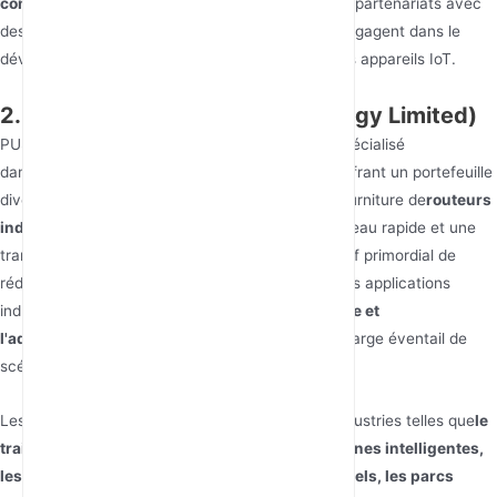
communication personnalisées
et ont établi des partenariats avec
des marques de renommée internationale. Ils s'engagent dans le
développement futur du matériel intelligent et des appareils IoT.
2. PUSR (Jinan USR IOT Technology Limited)
PUSR (Jinan USR IOT Technology Limited) est spécialisé
dans
l'infrastructure de réseau IoT industriel
, offrant un portefeuille
diversifié de produits. Ils se concentrent sur la fourniture de
routeurs
industriels stables et fiables
conçus pour un réseau rapide et une
transmission de données sécurisée, avec l'objectif primordial de
réduire les coûts et d'améliorer l'efficacité pour les applications
industrielles. PUSR met l'accent sur la
polyvalence et
l'adaptabilité
de leurs offres pour s'adapter à un large éventail de
scénarios de réseau.
Les solutions de PUSR sont conçues pour des industries telles que
le
traitement des eaux usées, l'agriculture, les usines intelligentes,
les terminaux en libre-service, les bras industriels, les parcs