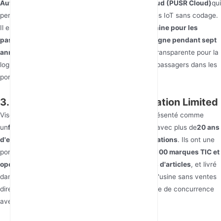
Autres points :
PUSR propose une
plateforme cloud (PUSR Cloud)
qui
permet aux utilisateurs de concevoir des systèmes IoT sans codage.
Il est à noter qu'ils ont été classés
premiers en Chine pour les
passerelles IoT industrielles par les ventes en ligne pendant sept
années consécutives
: Assure une connectivité transparente pour la
logistique, la gestion de flotte et les services aux passagers dans les
ports, les aéroports ou les gares.
3. Visonicom Technology Corporation Limited
Visonicom Technology Corporation Limited est présenté comme
un
fabricant purement ODM/OEM
basé en Chine avec plus de
20 ans
d'expérience dans les réseaux et les communications
. Ils ont une
portée mondiale significative, ayant servi plus de
100 marques TIC et
opérateurs télécoms
, expédié plus de
20 millions d'articles
, et livré
dans plus de
50 pays
. Visonicom opère en tant qu'usine sans ventes
directes ni marque propre, assurant ainsi l'absence de concurrence
avec ses clients.