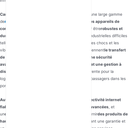
infrastructures distantes et les flottes mobiles.
Caractéristiques des Produits :
Alotcer propose une large gamme
de
routeurs LTE industriels
, de RTU 5G et d'autres appareils de
communication
. Leurs routeurs sont conçus pour être
robustes et
durables
, capables de résister à des conditions industrielles difficiles
telles que les températures extrêmes, l'humidité, les chocs et les
vibrations. Les principales caractéristiques comprennent
le transfert
de données haute vitesse, une faible latence, une sécurité
avancée (VPN, pare-feu, détection d'intrusion) et une gestion à
distance facile
: Assure une connectivité transparente pour la
logistique, la gestion de flotte et les services aux passagers dans les
ports, les aéroports ou les gares.
Autres points :
Alotcer met l'accent sur
une connectivité internet
fiable et stable
,
des fonctionnalités de sécurité avancées
, et
un
design flexible et évolutif
. Ils s'engagent à fournir
des produits de
haute qualité et un excellent service client
, offrant une garantie et