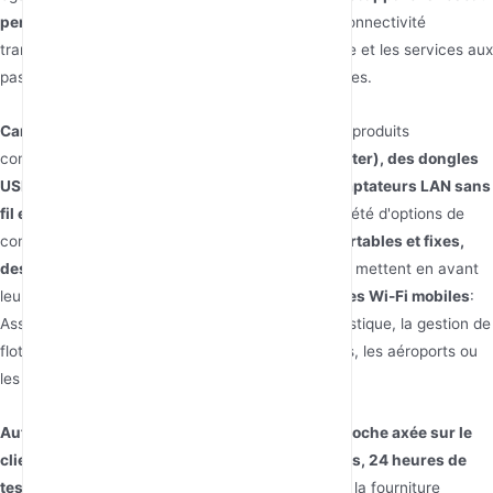
personnalisés et de marque OEM
: Assure une connectivité
transparente pour la logistique, la gestion de flotte et les services aux
passagers dans les ports, les aéroports ou les gares.
Caractéristiques des Produits :
Leurs principaux produits
comprennent
des routeurs 5G/4G (MiFi, CPE Router), des dongles
USB sans fil 3G/4G, des répéteurs WiFi, des adaptateurs LAN sans
fil et des antennes 4G
. QISHUN propose une variété d'options de
connectivité sans fil, notamment
des routeurs portables et fixes,
des modems USB et des répéteurs de portée
. Ils mettent en avant
leurs
systèmes de routeurs intelligents et dongles Wi-Fi mobiles
:
Assure une connectivité transparente pour la logistique, la gestion de
flotte et les services aux passagers dans les ports, les aéroports ou
les gares.
Autres points :
QISHUN met l'accent sur leur
approche axée sur le
client
, un contrôle qualité rigoureux
(8 inspections, 24 heures de
tests de vieillissement, garantie de 36 mois)
, et la fourniture