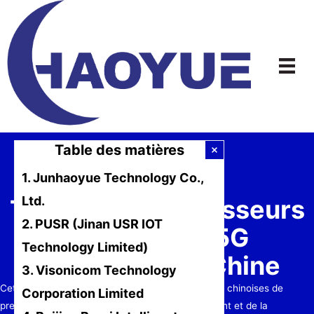
Aller
au
contenu
Table des matières
1. Junhaoyue Technology Co.,
Ltd.
Top 10 des fournisseurs
2. PUSR (Jinan USR IOT
de routeurs 5G
Technology Limited)
industriels en Chine
3. Visonicom Technology
Cet article examinera les offres de dix entreprises chinoises de
Corporation Limited
premier plan qui sont à la pointe du développement et de la