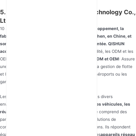
5. QISHUN (Shenzhen Qishun Technology Co.,
Ltd.)
10 ans d'expérience
dans la recherche et le développement, la
fabrication et les ventes. Ils sont situés à Shenzhen, en Chine, et
sont soutenus par une équipe de R&D expérimentée. QISHUN
accueille les
services personnalisés de haute qualité, les ODM et les
OEM
services personnalisés de haute qualité, ODM et OEM
: Assure
une connectivité transparente pour la logistique, la gestion de flotte
et les services aux passagers dans les ports, les aéroports ou les
gares.
Les produits QISHUN sont largement adoptés dans divers
environnements tels que
l'extérieur, le domicile, les véhicules, les
réunions d'affaires et les voyages
. Leur clientèle comprend des
particuliers et des entreprises recherchant des solutions de
connectivité polyvalentes pour diverses applications. Ils répondent
également aux besoins des clients recherchant des
appareils réseau