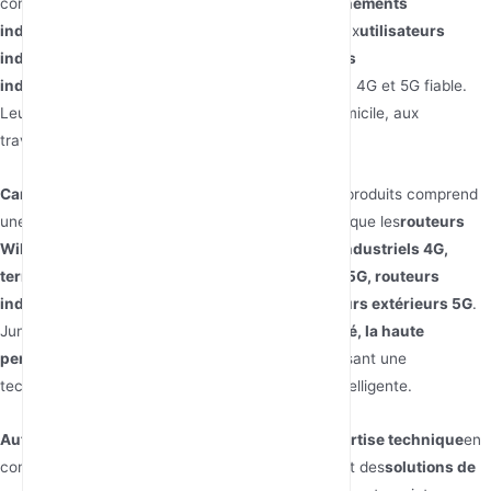
compris ceux des
foyers, entreprises et environnements
industriels
dans plusieurs pays. Ils s'adressent aux
utilisateurs
individuels, grandes entreprises et installations
industrielles
nécessitant une connectivité réseau 4G et 5G fiable.
Leurs solutions conviennent aux utilisateurs à domicile, aux
travailleurs de bureau et aux clients industriels.
Caractéristiques des Produits :
Leur gamme de produits comprend
une gamme complète de
appareils 4G et 5G
, tels que les
routeurs
WiFi 4G LTE, routeurs extérieurs 4G, routeurs industriels 4G,
terminaux sans fil fixes 4G, routeurs portables 5G, routeurs
industriels 5G, routeurs cellulaires 5G et routeurs extérieurs 5G
.
Junhaoyue met l'accent sur la
stabilité, l'efficacité, la haute
performance et la durabilité
de ses produits, utilisant une
technologie MIMO avancée et une conception intelligente.
Autres points :
Junhaoyue met en avant son
expertise technique
en
communication 4G et 5G. Ils proposent également des
solutions de