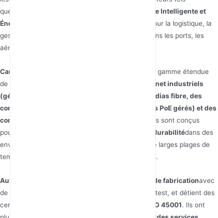
que
Télécom/Datacom, Transport Intelligent, Ville Intelligente et
Énergie
: Assure une connectivité transparente pour la logistique, la
gestion de flotte et les services aux passagers dans les ports, les
aéroports ou les gares.
Caractéristiques des Produits :
JHA propose une gamme étendue
de produits, notamment
des commutateurs Ethernet industriels
(gérés et non gérés), des convertisseurs de médias fibre, des
commutateurs PoE (y compris les commutateurs PoE gérés) et des
commutateurs Ethernet fibre
34 …. Leurs produits sont conçus
pour
des performances élevées, la fiabilité et la durabilité
dans des
environnements extrêmes, présentant souvent de larges plages de
températures et des niveaux de protection élevés.
Autres points :
JHA dispose de solides
capacités de fabrication
avec
de multiples lignes SMT, DIP, d'assemblage et de test, et détient des
certifications telles que
ISO 9001, ISO 14001 et ISO 45001
. Ils ont
plus de 15 ans d'expérience en R&D et fournissent
des services