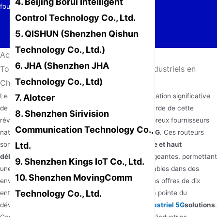
4. Beijing Borui Intelligent
fourniture de solutions de routeurs industriels 5G.
Control Technology Co., Ltd.
5. QISHUN (Shenzhen Qishun
Technology Co., Ltd.)
Accueil
/
Actualités
/
6. JHA (Shenzhen JHA
Top 10 des fournisseurs de routeurs 5G industriels en
Technology Co., Ltd)
Chine
Le secteur industriel chinois connaît une augmentation significative
7. Alotcer
de l'adoption de la
technologie 5G
, et à l'avant-garde de cette
8. Shenzhen Sirivision
révolution de la connectivité se trouvent de nombreux fournisseurs
Communication Technology Co.,
nationaux spécialisés dans
routeurs industriels 5G
. Ces routeurs
Ltd.
sont conçus pour fournir
un accès réseau robuste et haut
débit
crucial pour les applications industrielles exigeantes, permettant
9. Shenzhen Kings IoT Co., Ltd.
une communication et un transfert de données fiables dans des
10. Shenzhen MovingComm
environnements difficiles. Cet article examinera les offres de dix
Technology Co., Ltd.
entreprises chinoises de premier plan qui sont à la pointe du
développement et de la fourniture de
routeur industriel 5G
solutions
.