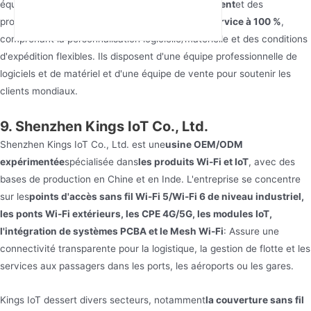
équipes internes professionnelles de
développement
et des
processus de
fabrication
avancés, ainsi que
un service à 100 %
,
comprenant la personnalisation logicielle/matérielle et des conditions
d'expédition flexibles. Ils disposent d'une équipe professionnelle de
logiciels et de matériel et d'une équipe de vente pour soutenir les
clients mondiaux.
9. Shenzhen Kings IoT Co., Ltd.
Shenzhen Kings IoT Co., Ltd. est une
usine OEM/ODM
expérimentée
spécialisée dans
les produits Wi-Fi et IoT
, avec des
bases de production en Chine et en Inde. L'entreprise se concentre
sur les
points d'accès sans fil Wi-Fi 5/Wi-Fi 6 de niveau industriel,
les ponts Wi-Fi extérieurs, les CPE 4G/5G, les modules IoT,
l'intégration de systèmes PCBA et le Mesh Wi-Fi
: Assure une
connectivité transparente pour la logistique, la gestion de flotte et les
services aux passagers dans les ports, les aéroports ou les gares.
Kings IoT dessert divers secteurs, notamment
la couverture sans fil