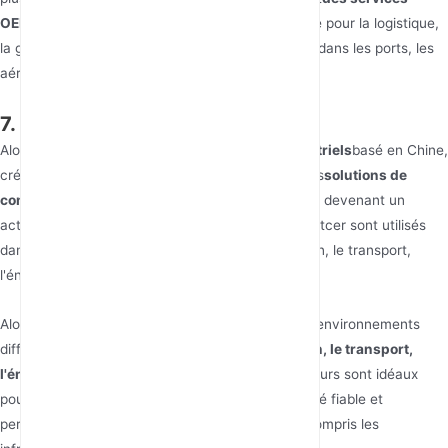
OEM/ODM
: Assure une connectivité transparente pour la logistique,
la gestion de flotte et les services aux passagers dans les ports, les
aéroports ou les gares.
7. Alotcer
Alotcer est un fabricant leader
de routeurs industriels
basé en Chine,
créé en 2014. L'entreprise est spécialisée dans les
solutions de
communication et de connectivité industrielles
, devenant un
acteur majeur dans le domaine. Les produits d'Alotcer sont utilisés
dans diverses industries, notamment la fabrication, le transport,
l'énergie et les télécommunications.
Alotcer dessert les entreprises opérant dans des environnements
difficiles, dans des secteurs tels que
la fabrication, le transport,
l'énergie et les télécommunications
. Leurs routeurs sont idéaux
pour toute entreprise nécessitant une connectivité fiable et
performante dans des conditions exigeantes, y compris les