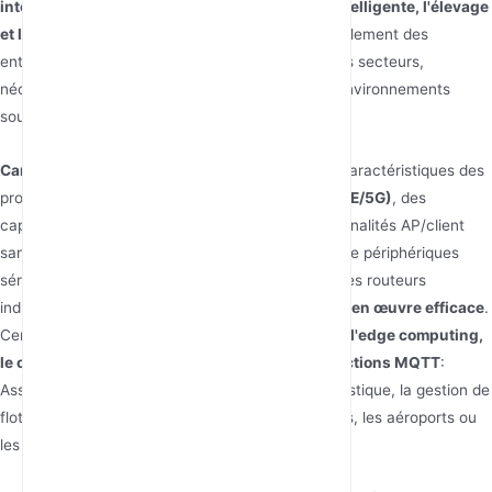
intelligents, la gestion immobilière, l'énergie intelligente, l'élevage
et l'aquaculture
. Leur clientèle comprend probablement des
entreprises et des organisations opérant dans ces secteurs,
nécessitant une connectivité robuste dans des environnements
souvent difficiles.
Caractéristiques des Produits :
Les principales caractéristiques des
produits incluent la
connectivité cellulaire (4G LTE/5G)
, des
capacités de commutation Ethernet, des fonctionnalités AP/client
sans fil, des modems cellulaires et des serveurs de périphériques
série. PUSR souligne la
stabilité et la fiabilité
de ses routeurs
industriels, ainsi que leur
convivialité et leur mise en œuvre efficace
.
Certains appareils prennent également en charge
l'edge computing,
le contrôle de liaison, la passerelle IO et les fonctions MQTT
:
Assure une connectivité transparente pour la logistique, la gestion de
flotte et les services aux passagers dans les ports, les aéroports ou
les gares.