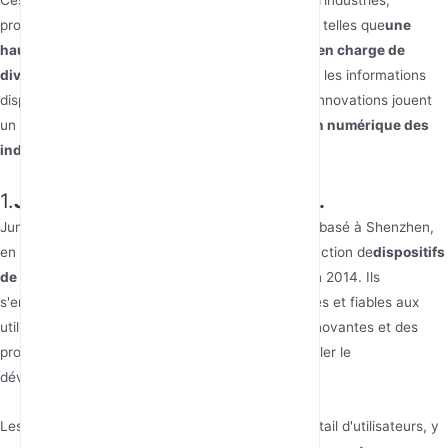
Ces fournisseurs s'adressent à un large éventail d'industries,
proposant des produits avec des caractéristiques telles que
une
haute fiabilité, une sécurité avancée et la prise en charge de
divers protocoles industriels
, comme l'indiquent les informations
disponibles à travers les sources fournies. Leurs innovations jouent
un rôle clé dans la facilitation de la
transformation numérique des
industries
à travers le pays.
1.
Junhaoyue Technology Co., Ltd.
Junhaoyue Technology Co., Ltd. est un fabricant basé à Shenzhen,
en Chine, spécialisé dans la recherche et la production de
dispositifs
de communication 4G et 5G
depuis sa création en 2014. Ils
s'engagent à fournir des solutions réseau efficaces et fiables aux
utilisateurs mondiaux grâce à des conceptions innovantes et des
produits de haute qualité. Junhaoyue vise à stimuler le
développement intelligent de l'internet mondial.
Les produits de Junhaoyue servent un large éventail d'utilisateurs, y