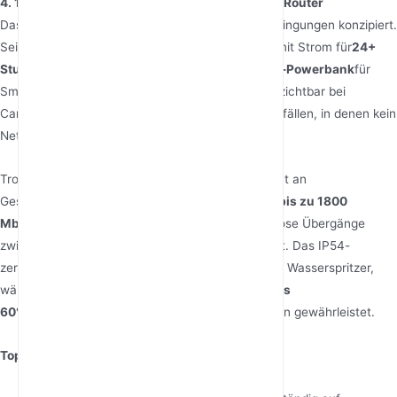
4. 10000mAh Akku WiFi 6 SA/NSA Portabler 5G Router
Das
Der 10000mAh 5G Router
ist für extreme Bedingungen konzipiert.
Sein riesiger Akku versorgt den Router nicht nur mit Strom für
24+
Stunden
sondern dient auch als
18W Schnelllade-Powerbank
für
Smartphones oder Tablets. Dies macht ihn unverzichtbar bei
Campingausflügen, Wanderexpeditionen oder Notfällen, in denen kein
Netzstrom verfügbar ist.
Trotz seines robusten Akkus spart der Router nicht an
Geschwindigkeit. Er liefert
WiFi 6 Durchsatz von bis zu 1800
Mbps
und unterstützt
Dual-Modus 5G
, was nahtlose Übergänge
zwischen NSA- und SA-Netzwerken gewährleistet. Das IP54-
zertifizierte Design ist beständig gegen Staub und Wasserspritzer,
während die
breite Betriebstemperatur (-20°C bis
60°C)
Zuverlässigkeit in Wüsten oder Bergregionen gewährleistet.
Top-Funktionen
: