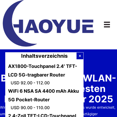
Zum
Inhalt
springen
Inhaltsverzeichnis
AX1800-Touchpanel 2.4′ TFT-
LCD 5G-tragbarer Router
Beste 5G-Pocket-WLAN-
USD 92.00 - 112.00
Router: Die 4 besten
WiFi 6 NSA SA 4400 mAh Akku
Empfehlungen für 2025
5G Pocket-Router
USD 90.00 - 110.00
Wir stellen vier herausragende Modelle vor – jedes wurde entwickelt,
um in einzigartigen Szenarien zu glänzen, von ganztägiger
2,4-Zoll TFT-LCD-Touchpanel