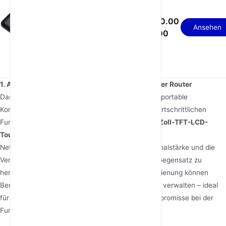
10000 mAh Akku WiFi
USD 90.00
6 SA NSA portabler 5G
Ansehen
- 110.00
Router
1. AX1800 Touch Panel 2.4″ TFT LCD 5G Portabler Router
Das
Der AX1800 Touch Panel 5G Router
definiert portable
Konnektivität mit seinem schlanken Design und fortschrittlichen
Funktionen neu. Im Kern steht ein lebendiger
2,4-Zoll-TFT-LCD-
Touchscreen
, der eine intuitive Steuerung der
Netzwerkeinstellungen, die Überwachung der Signalstärke und die
Verfolgung des Datenverbrauchs ermöglicht. Im Gegensatz zu
herkömmlichen Routern mit komplexer Tastenbedienung können
Benutzer Verbindungen mit wenigen Berührungen verwalten – ideal
für alle, die Wert auf Einfachheit legen, ohne Kompromisse bei der
Funktionalität einzugehen.