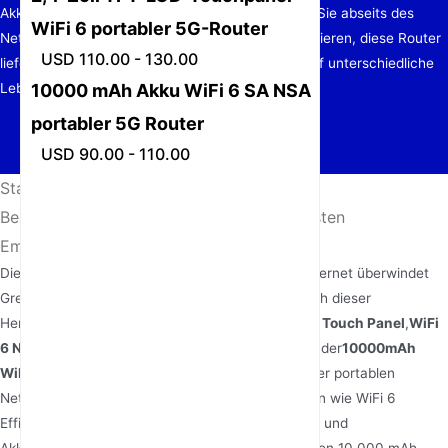
Akkulaufzeit bis hin zu Touchscreen-Komfort. Ob Sie abseits des
WiFi 6 portabler 5G-Router
Netzes unterwegs sind oder Ihr Homeoffice optimieren, diese Router
USD 110.00 - 130.00
liefern unübertroffene Leistung, zugeschnitten auf unterschiedliche
Lebensstile.
10000 mAh Akku WiFi 6 SA NSA
portabler 5G Router
USD 90.00 - 110.00
Startseite
/
Nachrichten
/
Beste 5G-Pocket-WLAN-Router: Die 4 besten
Empfehlungen für 2025
Die Nachfrage nach zuverlässigem, schnellem Internet überwindet
Grenzen, und 5G Pocket-WLAN-Router stellen sich dieser
Herausforderung. Diese vier Geräte – der
AX1800 Touch Panel
,
WiFi
6 NSA/SA 4400mAh
,
2.4″ LCD Touch Panel
, und der
10000mAh
WiFi 6 SA/NSA
– repräsentieren den Höhepunkt der portablen
Netzwerktechnologie. Ausgestattet mit Funktionen wie WiFi 6
Effizienz, Dual-Modus 5G-Kompatibilität (NSA/SA) und