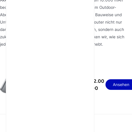
Akkukapazitäten von 4400 mAh bis zu gigantischen 10.000 mAh
bedienen sie jeden, vom digitalen Nomaden bis zum Outdoor-
Abenteurer. Mit intuitiven Touchscreens, robuster Bauweise und
Unterstützung für globale 5G-Bänder sind diese Router nicht nur
darauf ausgelegt, moderne Bedürfnisse zu erfüllen, sondern auch
zukünftige Anforderungen zu antizipieren. Entdecken wir, wie sich
jedes Modell im umkämpften Wettbewerbsfeld abhebt.
AX1800-Touchpanel
USD 92.00
2.4′ TFT-LCD 5G-
Ansehen
- 112.00
tragbarer Router