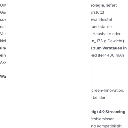
Unter der Haube nutzt er
WiFi 6 (802.11ax) Technologie
, liefert
Geschwindigkeiten von bis zu
1800 Mbps
und unterstützt
sowohl
NSA- als auch SA-5G-Netzwerke
. Dies gewährleistet
nahtloses Streaming, verzögerungsfreies Gaming und stabile
Verbindungen für bis zu 32 Geräte – ein Vorteil für Haushalte oder
kleine Teams. Sein ultraflaches Profil (
17 mm Dicke
,
,
173 g Gewicht
)
und die kompakte Bauweise machen ihn perfekt zum Verstauen in
einem Rucksack oder einer Aktentasche, während der
4400 mAh
Akku
Was es auszeichnet
:
8–10 Stunden Dauerbetrieb bietet.
Touchscreen-Innovation:
Echtzeit-Messwerte eliminieren Rätselraten bei der
Netzwerkoptimierung.
Zukunftssichere Geschwindigkeit: Bewältigt 4K-Streaming
und Cloud-Gaming mühelos.
Reisebereit: Problemloser
Durchgang durch die Flughafensicherheit und Kompatibilität