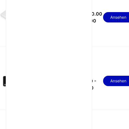
WiFi 6 NSA SA 4400
USD 90.00
mAh Akku 5G Pocket-
Ansehen
- 110.00
Router
USD
2,4-Zoll TFT-LCD-
Touchpanel WiFi 6
110.00 -
Ansehen
portabler 5G-Router
130.00