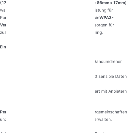
(173g)
und hat kompakte Abmessungen (
131mm x 86mm x 17mm
),
was ihn ideal für Minimalisten macht, die keine Leistung für
Portabilität opfern wollen. Sicherheitsfunktionen wie
WPA3-
Verschlüsselung
und eine
Gastnetzwerk-Option
sorgen für
zusätzliche Sicherheit beim öffentlichen WiFi-Sharing.
Einzigartige Stärken
:
Live-Überwachung
: Netzwerkleistung im Handumdrehen
optimieren.
Sicherheit auf Geschäftsstandard
: Schützt sensible Daten
während der Remote-Arbeit.
Universelle SIM-Unterstützung
: Funktioniert mit Anbietern
wie Verizon, AT&T und globalen Providern.
Perfekt für
: Digitale Nomaden, Studenten in Wohngemeinschaften
und Freiberufler, die Kundenprojekte unterwegs verwalten.