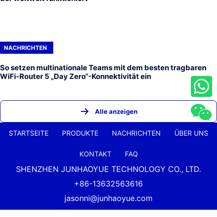
NACHRICHTEN
So setzen multinationale Teams mit dem besten tragbaren
WiFi-Router 5 „Day Zero“-Konnektivität ein
Alle anzeigen
STARTSEITE
PRODUKTE
NACHRICHTEN
ÜBER UNS
KONTAKT
FAQ
SHENZHEN JUNHAOYUE TECHNOLOGY CO., LTD.
+86-13632563616
jasonni@junhaoyue.com
China Bester Lieferant Für 4G-LTE-WLAN-Router Und 5G-