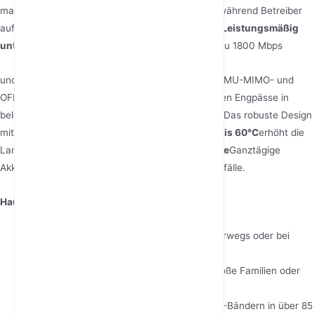
macht ihn zu einer zukunftssicheren Investition, während Betreiber
auf die eigenständige 5G-Infrastruktur umstellen.
Leistungsmäßig
unterstützt er
WiFi 6 Geschwindigkeiten von bis zu 1800 Mbps
und unterstützt gleichzeitig
über 30 Geräte
, dank MU-MIMO- und
OFDMA-Technologien. Diese Funktionen reduzieren Engpässe in
belebten Bereichen wie Konferenzen oder Cafés. Das robuste Design
mit einem Betriebstemperaturbereich von
-20°C bis 60°C
erhöht die
Langlebigkeit in rauen Umgebungen.
Hauptvorteile
Ganztägige
Akkulaufzeit: Perfekt für Roadtrips oder Stromausfälle.
Hauptvorteile
:
Ganztägige Akkulaufzeit
: Perfekt für unterwegs oder bei
Stromausfällen.
Multi-User Unterstützung
: Beherbergt große Familien oder
Arbeitsgruppen ohne Verlangsamungen.
Globale Kompatibilität
: Funktioniert mit 5G-Bändern in über 85