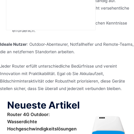
Notstromquelle
: Lädt Geräte zweimal vollständig auf.
Robustheit nach Militärstandard
: Übersteht versehentliche
Stürze und raue Wetterbedingungen.
Plug-and-Play-Einrichtung
: Keine technischen Kenntnisse
erforderlich.
Ideale Nutzer
: Outdoor-Abenteurer, Notfallhelfer und Remote-Teams,
die an netzfernen Standorten arbeiten.
Jeder Router erfüllt unterschiedliche Bedürfnisse und vereint
Innovation mit Praktikabilität. Egal ob Sie Akkulaufzeit,
Bildschirminteraktivität oder Robustheit priorisieren, diese Geräte
stellen sicher, dass Sie überall und jederzeit verbunden bleiben.
Neueste Artikel
Router 4G Outdoor:
Wasserdichte
Hochgeschwindigkeitslösungen