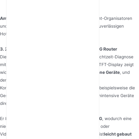
Ländern.
Am besten geeignet für
: Familien im Urlaub, Event-Organisatoren
und internationale Geschäftsreisende, die einen zuverlässigen
Hotspot mit hoher Kapazität benötigen.
3. 2,4″ TFT LCD Touchscreen WiFi 6 Portabler 5G Router
Dieser
2,4″ LCD Touchscreen Router
kombiniert Echtzeit-Diagnose
mit Leistung auf Unternehmensniveau. Das klare TFT-Display zeigt
wichtige Metriken wie
5G-Signalstärke
,
verbundene Geräte
, und
der
Datenverbrauch
, und ermöglicht Benutzern,
Konnektivitätsprobleme sofort zu beheben. Wenn beispielsweise die
Geschwindigkeiten sinken, können Sie bandbreitenintensive Geräte
direkt vom Bildschirm aus identifizieren.
Er bietet
über 30 Geräte
und unterstützt
NSA/SA 5G
, wodurch eine
niedrige Latenz für Anwendungen wie VR-Gaming oder
Videokonferenzen gewährleistet wird. Der Router ist
leicht gebaut