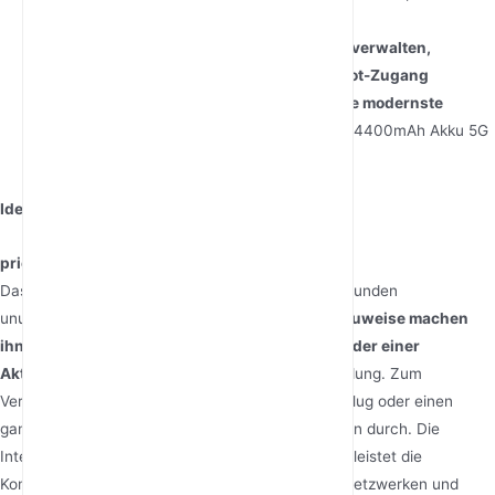
mit globalen 5G-Bändern.
: Remote-Arbeiter, die Videokonferenzen verwalten,
Reisende, die einen zuverlässigen Hotspot-Zugang
benötigen, und Technik-Enthusiasten, die modernste
Spezifikationen fordern.
2. WiFi 6 NSA/SA 4400mAh Akku 5G
Pocket-WLAN-Router
Ideal für
Der WiFi 6 NSA/SA 5G Router
priorisiert Ausdauer und Vielseitigkeit. Sein
Das
übertrifft Konkurrenten und bietet
über 12 Stunden
ununterbrochene Nutzung
) und die kompakte Bauweise machen
ihn perfekt zum Verstauen in einem Rucksack oder einer
Aktentasche, während der
mit einer einzigen Ladung. Zum
Vergleich: Dieser Router hält einen Langstreckenflug oder einen
ganzen Tag voller Outdoor-Events ohne Nachladen durch. Die
Integration von
Dual-Modus 5G (NSA/SA)
gewährleistet die
Kompatibilität mit bestehenden und zukünftigen Netzwerken und