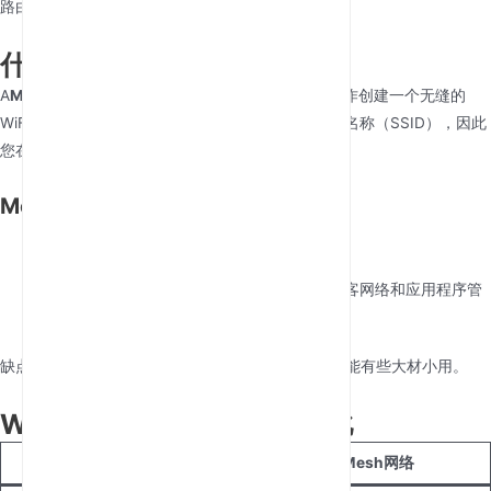
路由器和扩展器之间移动时可能断连。
什么是Mesh网络？
A
Mesh网络
由多个设备（称为节点）组成，协同工作创建一个无缝的
WiFi网络。与扩展器不同，Mesh系统提供单一网络名称（SSID），因此
您在家中走动时设备始终保持连接。
Mesh网络的关键特性
无缝覆盖
：无需切换网络，确保连接不中断。
可扩展性
：可添加更多节点以覆盖更大区域。
高级功能
：许多Mesh系统提供家长控制、访客网络和应用程序管
理功能。
缺点呢？Mesh网络价格更高，对于较小空间来说可能有些大材小用。
WiFi扩展器与Mesh网络对比
功能
WiFi扩展器
Mesh网络