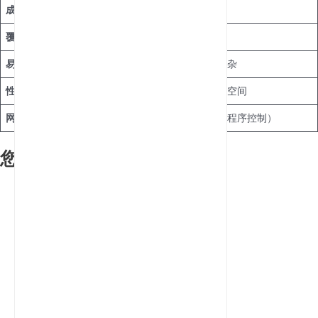
成本
经济实惠
价格较高
覆盖范围
有限
广泛
易用性
设置简单
设置稍显复杂
性能
适合小面积区域
适合大面积空间
网络管理
基础
高级（应用程序控制）
您该如何选择？
选择WiFi扩展器，如果
：
您的空间为中小型。
您的预算有限。
您需要快速简便的解决方案。
选择Mesh网络，如果
：
您的住宅或办公室面积较大。
您希望无需切换网络即可获得无缝连接。
您愿意投资高级功能。