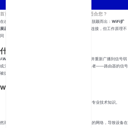
首页
/
新闻
/
WiFi扩展器与Mesh网络：哪个适合您？
在改善家庭或办公室WiFi覆盖时，两种主流解决方案脱颖而出：
WiFi扩
展器
和
Mesh网络
。两者都旨在消除信号盲区、增强连接，但工作原理不
同，适用需求也各异。
什么是WiFi扩展器？
A
WiFi扩展器
是一种捕获您现有WiFi信号、将其放大并重新广播到信号弱
或无覆盖区域的设备。它就像接力赛中的接力棒传递者——路由器的信号
被扩展器接收、增强，然后传送到更远的空间。
WiFi扩展器的关键特性
价格实惠
：通常比Mesh系统更便宜。
设置简单
：大多数型号即插即用，几乎不需要专业技术知识。
设计紧凑
：小巧便携，方便移动摆放。
然而，WiFi扩展器也有局限性。它们会创建一个独立的网络，导致设备在