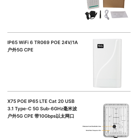
IP65 WiFi 6 TR069 POE 24V/1A
户外5G CPE
X75 POE IP65 LTE Cat 20 USB
3.1 Type-C 5G Sub-6GHz毫米波
户外5G CPE 带10Gbps以太网口