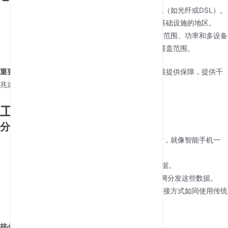
与传统路由器对比
：标准路由器需要物理线缆（如光纤或DSL）。
5G SIM路由器则以无线为先，非常适合缺乏基础设施的地区。
与移动热点对比
：热点设备便携，但缺乏覆盖范围、功率和多设备
支持能力。5G SIM路由器提供企业级速度和覆盖范围。
重要性
：随着5G网络的扩展，该路由器能为未来连接提供保障，提供千
兆速度和低延迟，不受地理位置限制。
工作原理：5G到WiFi的转换
分步解析
信号接收
：路由器的5G modem连接蜂窝基站，就像智能手机一
样。
数据转换
：modem将5G信号转换为互联网数据。
WiFi广播
：内置路由器通过WiFi 6/6E或以太网分发这些数据。
设备连接
：您的设备（手机、笔记本电脑）连接方式如同使用传统
宽带一样。
核心组件
：