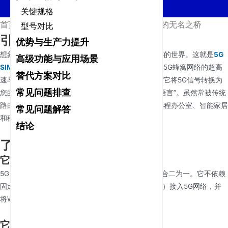
关键规格
首页
/
新闻
/
5G SIM WiFi路由器：现代连接的无名之桥
型号对比
引人入胜的开篇
优势与生产力提升
想象一个您的互联网连接不再受网线或固定位置束缚的世界。这就是
5G
高级功能与应用场景
SIM WiFi路由器
——一款充当“数字桥梁”的设备，将5G蜂窝网络的超高
替代方案对比
速与您的本地WiFi设备无缝连接。如同万能翻译器，它将5G信号转换为
常见问题排查
您的笔记本电脑、智能电视和物联网设备能理解的“语言”。虽然常被传统
路由器所掩盖，但这款混合动力强者正在彻底改变远程办公室、智能家居
常见问题解答
和移动办公场景的连接方式。
结论
了解5G SIM WiFi路由器
它是什么？
5G SIM WiFi路由器将
5G modem
和传统无线路由器合二为一。它不依赖
固定宽带线路，而是使用SIM卡（就像智能手机一样）接入5G网络，并
将WiFi信号广播给多个设备。
它有何不同？