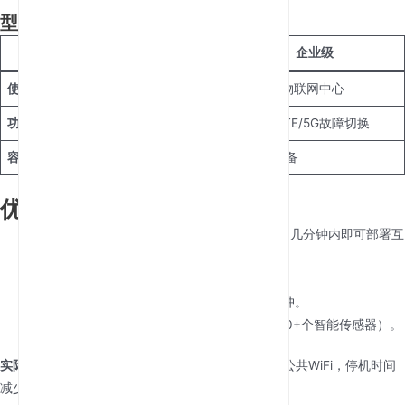
型号对比
类型
消费级
企业级
使用场景
家庭/远程办公
办公室、物联网中心
功能
基础QoS，家长控制
VLAN，LTE/5G故障切换
容量
20-30台设备
100+台设备
优势与生产力提升
灵活性
：在施工现场、活动场所或农村家庭，几分钟内即可部署互
联网。
节省成本
：省去昂贵的宽带安装费用。
性能
：在10台设备上流畅播放4K视频，无缓冲。
面向未来
：支持物联网扩展（例如，工厂中50+个智能传感器）。
实际影响
：一家零售快闪店使用5G SIM路由器而非公共WiFi，停机时间
减少了70%。