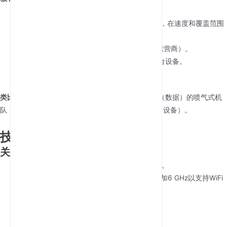
5G Modem
：支持mmWave/sub-6 GHz频段，在速度和覆盖范围
之间取得平衡。
SIM卡槽
：兼容nano/micro SIM卡（取决于运营商）。
WiFi 6
：采用OFDMA技术，可同时处理50+台设备。
外置天线
：在信号较弱的区域增强信号强度。
类比
：把它想象成一个
邮局
——5G网络是运送包裹（数据）的喷气式机
队，而路由器则负责分拣并将它们派送到本地家庭（设备）。
技术规格与型号
关键规格
速度
：高达4 Gbps (5G) + 9.6 Gbps (WiFi 6)。
频段
：双频（2.4 GHz + 5 GHz）或三频（增加6 GHz以支持WiFi
6E）。
端口
：以太网、USB-C用于备份或外接存储。
安全性
：WPA3加密，VPN透传。