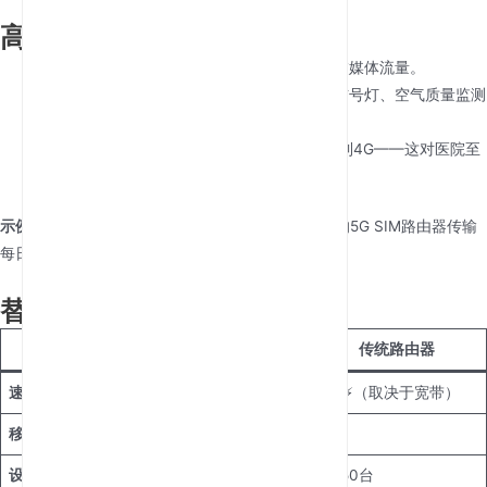
高级功能与应用场景
网络切片
：优先处理视频通话流量，而非社交媒体流量。
物联网集成
：管理智慧城市传感器（如交通信号灯、空气质量监测
器）。
故障切换模式
：如果5G信号中断，自动切换到4G——这对医院至
关重要。
示例
：一个在撒哈拉沙漠的摄制组通过太阳能供电的5G SIM路由器传输
每日样片。
替代方案对比
功能
5G SIM 路由器
移动热点
传统路由器
速度
⚡⚡⚡⚡⚡
⚡⚡
⚡⚡⚡⚡（取决于宽带）
移动性
高（无需线缆）
超便携
无
设备支持
50+台
5-10台
30-50台