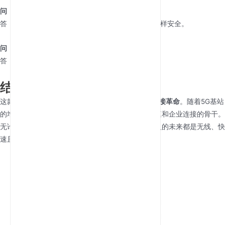
问：用于网上银行安全吗？
答：安全。凭借WPA3和VPN支持，它与有线宽带一样安全。
问：如果5G覆盖不稳定怎么办？
答：选择支持4G/5G回退的双SIM卡型号。
结论
这款
5G SIM WiFi路由器
不仅仅是设备，更是一场
连接革命
。随着5G基站
的增多和智慧城市的兴起，这款设备将成为灵活家庭和企业连接的骨干。
无论您是数字游民还是科技驱动的企业，互联网接入的未来都是无线、快
速且极具适应性的。