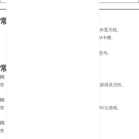
常见问题排查
信号弱
：将路由器重新放置在窗户附近；添加外置天线。
SIM卡未检测到
：确保运营商兼容性；清洁SIM卡槽。
过热
：避免设备堆叠；使用散热垫。
网速慢
：检查运营商是否限速；升级到WiFi 6型号。
常见问题解答
问：它能与任何运营商兼容吗？
答：大多数路由器是运营商锁定的；选择解锁版本以获得灵活性。
问：它与
4G路由器
有何不同？
答：5G提供快10倍的速度和更低的延迟，非常适合VR/云游戏。
问：我可以在行驶的车辆中使用它吗？
答：可以！部分型号支持移动性（如房车场景）。