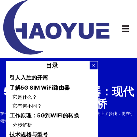
跳
到
内
容
目录
引人入胜的开篇
了解5G SIM WiFi路由器
5G SIM WiFi路由器：现代
它是什么？
连接的无名之桥
它有何不同？
在一个追求无缝连接的世界里，5G SIM路由器不仅跟上了步伐，更在引
工作原理：5G到WiFi的转换
领潮流。
分步解析
技术规格与型号