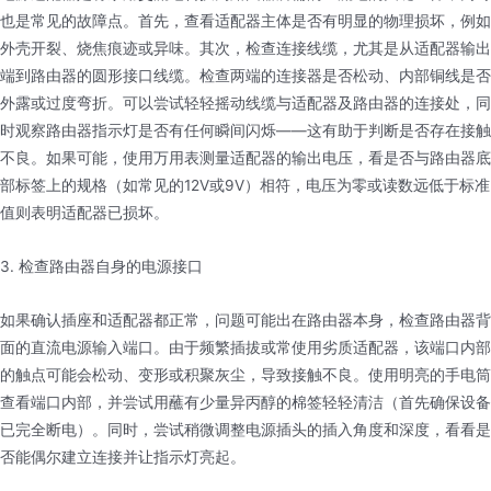
也是常见的故障点。首先，查看适配器主体是否有明显的物理损坏，例如
外壳开裂、烧焦痕迹或异味。其次，检查连接线缆，尤其是从适配器输出
端到路由器的圆形接口线缆。检查两端的连接器是否松动、内部铜线是否
外露或过度弯折。可以尝试轻轻摇动线缆与适配器及路由器的连接处，同
时观察路由器指示灯是否有任何瞬间闪烁——这有助于判断是否存在接触
不良。如果可能，使用万用表测量适配器的输出电压，看是否与路由器底
部标签上的规格（如常见的12V或9V）相符，电压为零或读数远低于标准
值则表明适配器已损坏。
3. 检查路由器自身的电源接口
如果确认插座和适配器都正常，问题可能出在路由器本身，检查路由器背
面的直流电源输入端口。由于频繁插拔或常使用劣质适配器，该端口内部
的触点可能会松动、变形或积聚灰尘，导致接触不良。使用明亮的手电筒
查看端口内部，并尝试用蘸有少量异丙醇的棉签轻轻清洁（首先确保设备
已完全断电）。同时，尝试稍微调整电源插头的插入角度和深度，看看是
否能偶尔建立连接并让指示灯亮起。