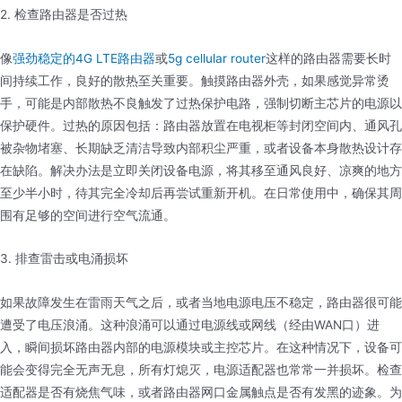
2. 检查路由器是否过热
像
强劲稳定的4G LTE路由器
或
5g cellular router
这样的路由器需要长时
间持续工作，良好的散热至关重要。触摸路由器外壳，如果感觉异常烫
手，可能是内部散热不良触发了过热保护电路，强制切断主芯片的电源以
保护硬件。过热的原因包括：路由器放置在电视柜等封闭空间内、通风孔
被杂物堵塞、长期缺乏清洁导致内部积尘严重，或者设备本身散热设计存
在缺陷。解决办法是立即关闭设备电源，将其移至通风良好、凉爽的地方
至少半小时，待其完全冷却后再尝试重新开机。在日常使用中，确保其周
围有足够的空间进行空气流通。
3. 排查雷击或电涌损坏
如果故障发生在雷雨天气之后，或者当地电源电压不稳定，路由器很可能
遭受了电压浪涌。这种浪涌可以通过电源线或网线（经由WAN口）进
入，瞬间损坏路由器内部的电源模块或主控芯片。在这种情况下，设备可
能会变得完全无声无息，所有灯熄灭，电源适配器也常常一并损坏。检查
适配器是否有烧焦气味，或者路由器网口金属触点是否有发黑的迹象。为