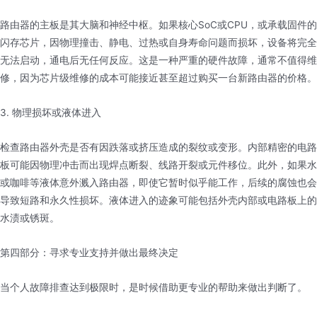
路由器的主板是其大脑和神经中枢。如果核心SoC或CPU，或承载固件的
闪存芯片，因物理撞击、静电、过热或自身寿命问题而损坏，设备将完全
无法启动，通电后无任何反应。这是一种严重的硬件故障，通常不值得维
修，因为芯片级维修的成本可能接近甚至超过购买一台新路由器的价格。
3. 物理损坏或液体进入
检查路由器外壳是否有因跌落或挤压造成的裂纹或变形。内部精密的电路
板可能因物理冲击而出现焊点断裂、线路开裂或元件移位。此外，如果水
或咖啡等液体意外溅入路由器，即使它暂时似乎能工作，后续的腐蚀也会
导致短路和永久性损坏。液体进入的迹象可能包括外壳内部或电路板上的
水渍或锈斑。
第四部分：寻求专业支持并做出最终决定
当个人故障排查达到极限时，是时候借助更专业的帮助来做出判断了。