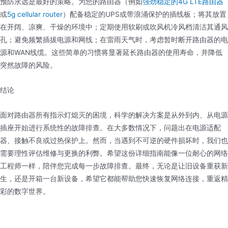
预防永远是最好的策略。为您的路由器（例如
强劲稳定的4G LTE路由器
或
5g cellular router
）配备稳定的UPS或带浪涌保护的插线板；将其放置
在开阔、凉爽、干燥的环境中；定期使用软刷或吹风机冷风档清洁其通风
孔；避免频繁插拔电源和网线；在雷雨天气时，考虑暂时断开路由器的电
源和WAN线缆。这些简单的习惯将显著延长路由器的使用寿命，并降低
突然故障的风险。
结论
面对路由器所有指示灯熄灭的困境，科学的解决方案是从外到内、从电源
插座开始进行系统性的故障排查。在大多数情况下，问题出在电源适配
器、接触不良或过热保护上。然而，当遇到不可逆的硬件损坏时，我们也
需要理性评估维修与更换的利弊。希望这份详细指南能像一位耐心的网络
工程师一样，陪伴您完成每一步故障排查。最终，无论是让旧设备重获新
生，还是开箱一台新设备，希望它都能帮助您快速恢复网络连接，重返精
彩的数字世界。