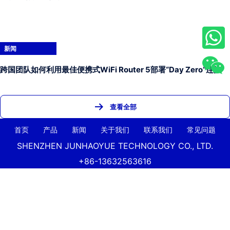
新闻
跨国团队如何利用最佳便携式WiFi Router 5部署“Day Zero”连接
查看全部
首页
产品
新闻
关于我们
联系我们
常见问题
SHENZHEN JUNHAOYUE TECHNOLOGY CO., LTD.
+86-13632563616
jasonni@junhaoyue.com
中国高品质4G LTE WiFi路由器和5G蜂窝路由器供应商 版权所
有 深圳
Junhaoyue
科技有限公司 保留所有权利。
Facebook
Link