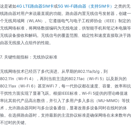
这是诸如
4G LTE路由器SIM卡
或
5G Wi-Fi路由器（支持SIM卡）
之类的无
线路由器对用户来说最直观的功能。路由器内置无线信号发射器，创建一
个无线局域网（WLAN）。它遵循电气与电子工程师协会（IEEE）制定的
无线网络标准，将网络数据编码为无线电波，供智能手机和笔记本电脑等
无线设备接收和解码。无线信号的覆盖范围、稳定性和速度直接取决于路
由器无线接入点组件的性能。
7. 关键性能指标：无线协议标准
无线网络技术已经历了多代演进。从早期的802.11a/b/g，到
802.11n（Wi-Fi 4），再到当前主流的802.11ac（Wi-Fi 5）以及新兴的
802.11ax（Wi-Fi 6）甚至WiFi 7，每一代协议都在速度、容量、效率和抗
干扰性方面实现了显著飞跃。根据IEEE标准，Wi-Fi 5提供的理论峰值速
率比其前代产品高出数倍，并引入了多用户多入多出（MU-MIMO）等技
术，允许路由器同时与多台设备通信，显著改善多设备同时在线时的体
验。在选择路由器时，支持最新的主流协议标准是确保网络在未来数年内
不过时的关键。