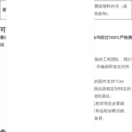
工业级散热设计与宽
消费级塑料外壳（易
硬件耐用性
温适应
受热影响）
可靠性工程：专业信任的基础
最佳5G路由器的真正价值在于其制造实力，每台设备均经过100%严格测
试，确保通过率比行业平均水平高出30%。
R&D驱动创新：
凭借拥有十年以上无线终端经验的工程团队，我们
的PCB布局经过优化，可防止电磁干扰(EMI)，并确保即使在封闭
式工业机柜中也能实现最高热效率。
高级Cell Locking：
为保持连接稳定性，我们的固件支持“Cell
Locking”和“Band Locking”。这使用户可以将路由器锁定到特定的
高性能基站，防止设备“跳转”到速度较慢或拥堵的基站。
TR069远程生态系统：
对于全球项目而言，远程管理是必要能
力。全面支持TR069协议，可实现零接触配置和远程诊断功能，
帮助IT团队通过单一集中式仪表板管理全球设备群。