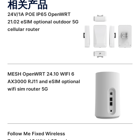
相关产品
24V/1A POE IP65 OpenWRT
21.02 eSIM optional outdoor 5G
cellular router
MESH OpenWRT 24.10 WIFI 6
AX3000 RJ11 and eSIM optional
wifi sim router 5G
Follow Me Fixed Wireless