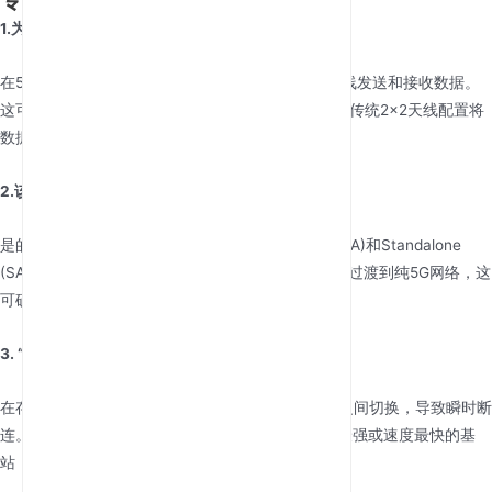
专业应用场景中的5G连接FAQ
1.为什么4×4 MIMO对最佳5G路由器至关重要？
在5G网络中，4×4 MIMO允许设备同时使用四根天线发送和接收数据。
这可显著提升“嘈杂”环境中的信号可靠性，并可相较传统2×2天线配置将
数据速度提升高达50-100%。
2.该路由器是否兼容NSA和SA 5G网络？
是的。专业5G路由器设计支持Non-Standalone (NSA)和Standalone
(SA)两种架构。随着全球运营商从依赖4G的5G网络过渡到纯5G网络，这
可确保设备具备面向未来的兼容性。
3. “Lock Cell”功能如何提升性能？
在存在多个基站的区域，路由器可能会在不同基站之间切换，导致瞬时断
连。“Lock Cell”功能允许您将连接固定到本地信号最强或速度最快的基
站，确保关键数据拥有稳定可靠的链路。