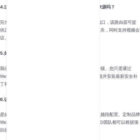
4.这款5G路由器可以作为小型办公室的主要互联网来源吗？
完全可以。凭借AX3000 WiFi 6和4个Gigabit LAN端口，该路由器可提
供足够的带宽和稳定性，作为20-30人办公室的主网关，同时支持视频会
议、云存储和ERP系统运行。
5.如何升级这些设备的固件？
我们的路由器支持FOTA (Firmware Over-The-Air)升级。您只需通过
Web-UI检查更新，设备即可自动从我们的服务器下载并安装最新安全补
丁和性能增强内容。
6.该设备是否支持针对特定项目的硬件定制？
是的。我们专注于硬件和软件定制。无论您需要特定频段配置、定制品牌
Web UI，还是集成eSIM支持，我们的内部制造与R&D团队都可以根据项
目的具体要求定制硬件。