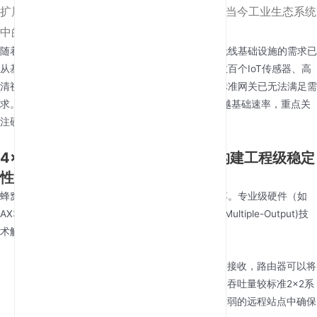
扩展未来：为什么4×4 MIMO和WiFi 6定义了当今工业生态系统
中的最佳5G路由器
随着全球行业转向大规模自动化和实时数据处理，无线基础设施的需求已
从基础连接升级为高容量、高韧性的网络能力。在数百个IoT传感器、高
清视频监控流和远程管理工具同时运行的环境中，标准网关已无法满足需
求。识别
最佳5G路由器
用于此类关键运营，需要超越基础速率，重点关
注硬件如何管理信号密度和网络架构。
4×4 MIMO优势：在信号边缘区域构建工程级稳定
性
蜂窝网络中最显著的瓶颈之一是信号干扰和多径衰落。专业级硬件（如
AX3000 5G系列）通过4×4 MIMO (Multiple-Input Multiple-Output)技
术解决这一问题。
空间复用：
通过使用四根天线同时进行发送和接收，路由器可以将
数据流分离到多个空间路径中。这不仅使理论吞吐量较标准2×2系
统翻倍，也能在高干扰城市区域或信号穿透较弱的远程站点中确保