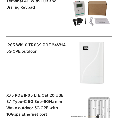
Terminal 4G With LCR and
Dialing Keypad
IP65 Wifi 6 TR069 POE 24V/1A
5G CPE outdoor
X75 POE IP65 LTE Cat 20 USB
3.1 Type-C 5G Sub-6GHz mm
Wave outdoor 5G CPE with
10Gbps Ethernet port