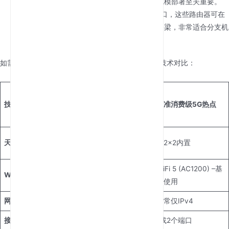
双栈能力对于网络可扩展性为核心需求的大规模部署至关重要。
千兆以太网灵活性：
凭借多个Gigabit LAN端口，这些路由器可在
高速无线回传与现有有线基础设施之间充当桥梁，非常适合分支机
构连接或临时指挥中心使用。
如需了解我们5G系列带来的性能跃升，请参考以下技术对比：
专业5G CPE
技术指标
(HYCZ200/AX3000
标准消费级5G热点
)
4×4 MIMO（外置与
天线架构
仅2×2内置
内置优化）
WiFi 6 (AX3000) –高
WiFi 5 (AC1200) –基
WiFi容量
并发
础使用
网络协议
IPv4 / IPv6双栈
通常仅IPv4
接口密度
4个Gigabit LAN端口
1或2个端口