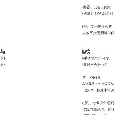
更稳定的连接。
Carrier Aggregation支持：
要符合
最佳5G路由器
，设备必须能
够智能组合多个5G频段。这使峰值下载速度能够满足4K视频流和
现场办公室高速数据回传的严苛要求。
低延迟性能：
在5G网络中，延迟与速度同样关键。专用硬件架构
可最大限度降低内部处理延迟，确保工业机器人或医疗遥测等时间
敏感型应用具备接近光纤的响应能力。
与AX3000 WiFi 6和双栈网络无缝集成
选择
最佳5G路由器
不仅关乎蜂窝信号接收，也同样关乎本地网络分发。
集成WiFi 6技术可确保庞大的5G带宽在分发至终端设备时不会被损耗。
AX3000效率：
凭借高达3000Mbps的无线带宽，WiFi 6
(802.11ax)可轻松应对高密度设备环境。OFDMA和MU-MIMO等功
能使路由器能够同时与数十台设备通信，避免旧版WiFi标准中常见
的“排队”延迟。
IPv4/IPv6双栈支持：
随着全球互联网向IPv6过渡，专业设备必须
同时支持两种协议，以确保兼容现代云服务和传统内部系统。这种