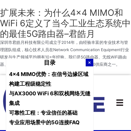
扩展未来：为什么4×4 MIMO和
WiFi 6定义了当今工业生态系统中
的最佳5G路由器–君皓月
深圳市君皓月科技有限公司成立于2014年，由经验丰富的专业技术与管
理团队组成，核心技术人员在Network Communication Equipment行业
研发与生产领域平均拥有10+年经验。我们是5G路由器、无线WiFi路由
目录
器、4G路由器和WiFi路由器领域领先的专业制造商和供应商之一。
4×4 MIMO优势：在信号边缘区域
跳
构建工程级稳定性
至
与AX3000 WiFi 6和双栈网络无缝
主
要
集成
内
可靠性工程：专业信任的基础
容
专业应用场景中的5G连接FAQ