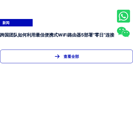
新闻
跨国团队如何利用最佳便携式WiFi路由器5部署“零日”连接
查看全部
首页
产品
新闻
关于我们
联系我们
FAQ
深圳市君皓月科技有限公司
+86-13632563616