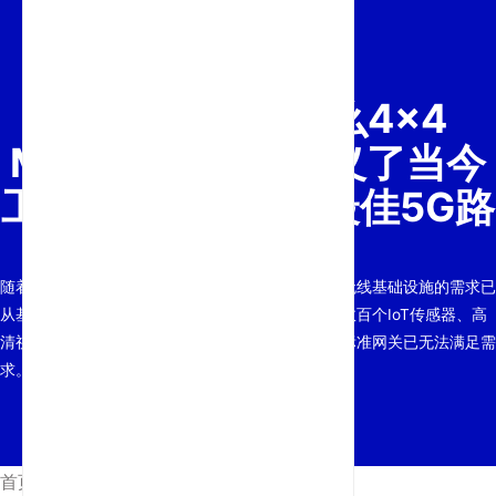
扩展未来：为什么4×4
MIMO和WiFi 6定义了当今
工业生态系统中的最佳5G路
由器
随着全球行业转向大规模自动化和实时数据处理，无线基础设施的需求已
从基础连接升级为高容量、高韧性的网络能力。在数百个IoT传感器、高
清视频监控流和远程管理工具同时运行的环境中，标准网关已无法满足需
求。为此类关键…识别最佳5G路由器
首页
/
新闻
/