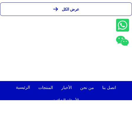
عرض الكل
الرئيسية
اتصل بنا
من نحن
الأخبار
المنتجات
الأسئلة الشائعة
SHENZHEN JUNHAOYUE TECHNOLOGY CO., LTD.
+86-13632563616
jasonni@junhaoyue.com