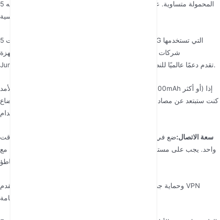
ليست كل أجهزة توجيه 5G المحمولة متساوية. عند اختيار جهازك المثالي، ضع
في اعتبارك هذه العوامل الأساسية:
توافق الشبكات:
تأكد من أن جهاز التوجيه يدعم نطاقات 5G التي تستخدمها
شركات الاتصالات في منطقتك. بعض الطرز المتقدمة مثل أجهزة
تقدم دعمًا عالميًا للنطاقات للمسافرين الدوليين.
موجه خلوي 5G
Junhaoyue's
عمر البطارية:
ابحث عن أجهزة ببطاريات طويلة الأمد (4000mAh أو أكثر) إذا
كنت ستبتعد عن مصادر الطاقة بشكل متكرر. توفر بعض الطرز المتميزة أوضاع
توفير الطاقة التي تطيل زمن الاستخدام.
سعة الاتصال:
ضع في اعتبارك عدد الأجهزة التي ستحتاج إلى توصيلها في وقت
واحد. يجب على مستخدمي الأعمال البحث عن أجهزة توجيه يمكنها التعامل مع
أكثر من 10 اتصالات دون تباطؤ.
ميزات الأمان:
التشفير المتقدم (WPA3) وحماية جدار الحماية ودعم VPN
ضرورية لحماية البيانات الحساسة على الشبكات العامة.