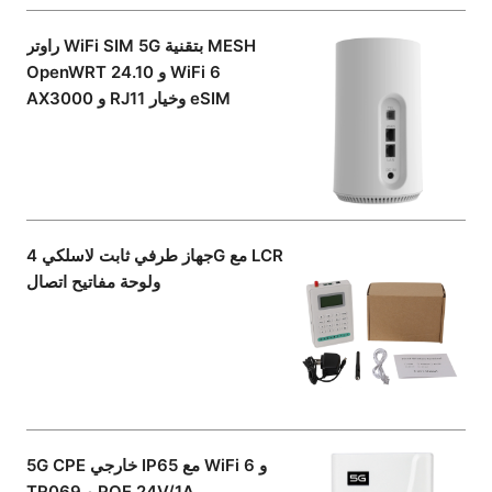
راوتر WiFi SIM 5G بتقنية MESH
OpenWRT 24.10 و WiFi 6
AX3000 و RJ11 وخيار eSIM
جهاز طرفي ثابت لاسلكي 4G مع LCR
ولوحة مفاتيح اتصال
5G CPE خارجي IP65 مع WiFi 6 و
TR069 و POE 24V/1A