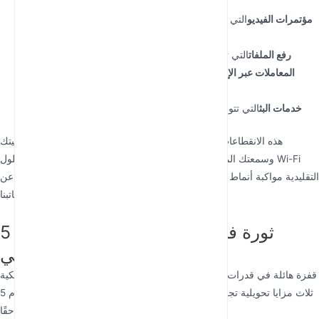
مؤتمرات الفيديو
التي تتجمد في اللحظات الحرجة أثناء اجتماعات العمل
المهمة
رفع الملفات
التي تستغرق ساعات بدلاً من دقائق عند العمل عن بُعد
المعاملات عبر الإنترنت
التي تفشل بسبب ضعف الاتصال، مما يتطلب
محاولات متعددة
خدمات البث
التي تتوقف باستمرار للتحميل خلال وقت فراغك المحدود
هذه الانقطاعات لا تسبب الإحباط فقط – بل تؤثر مباشرة على إنتاجيتك
وسمعتك المهنية وحتى استمتاعك الشخصي. غالبًا ما لا تستطيع حلول Wi-Fi
التقليدية مواكبة أنماط حياتنا المتنقلة بشكل متزايد، خاصة عندما نكون بعيدًا عن
شبكات منازلنا أو مكاتبنا.
كيف تُحدث تقنية 5G ثورة في الاتصال
اللاسلكي
يمثل الجيل الخامس من التقنية اللاسلكية (5G) قفزة هائلة في قدرات الإنترنت
المتنقل. على عكس الأجيال السابقة، تقدم 5G ثلاث مزايا تحويلية تجعل أجهزة
التوجيه المحمولة قوية حقًا: