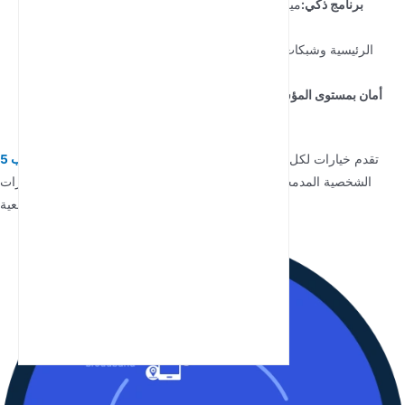
برنامج ذكي:
ميزات مثل التبديل التلقائي للشبكة وتحسين النطاق
الترددي
التوافق العالمي:
دعم لجميع نطاقات 5G الرئيسية وشبكات شركات
الاتصالات حول العالم
أمان بمستوى المؤسسات:
حماية شاملة لمستخدمي الأعمال والأفراد
المهتمين بالخصوصية
تقدم خيارات لكل احتياج، من نقاط الاتصال
راوتر الجيب 5G
تشكيلة منتجاتنا
الشخصية المدمجة إلى الحلول الصناعية القوية. يخضع كل جهاز لاختبارات
صارمة لضمان الموثوقية في الظروف الواقعية.