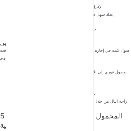
جلسات عمل منتجة من أي مكان تتوفر فيه تغطية 5G
إعداد سهل في المساكن المؤقتة أو مساحات العمل المشتركة
اتصالات موثوقة للمشاريع الحساسة للوقت
حرية العمل من مواقع خلابة دون التضحية بالإنتاجية
للعائلات والمسافرين الدائمين
سواء كنت في إجازة أو تزور الأقارب، يعد البقاء متصلاً أكثر أهمية من أي وقت
يوفر:
راوتر WiFi 5G محمول
مضى. جهاز
وصول فوري إلى الإنترنت لجميع أفراد العائلة دون البحث عن شبكات
Wi-Fi عامة
تصفح آمن يحمي المعلومات الشخصية
خيارات ترفيهية للرحلات الطويلة أو الأيام الممطرة
راحة البال من خلال الوصول إلى الخرائط والترجمة وخدمات الطوارئ
اختيار جهاز توجيه 5G المحمول المناسب:
اعتبارات أساسية