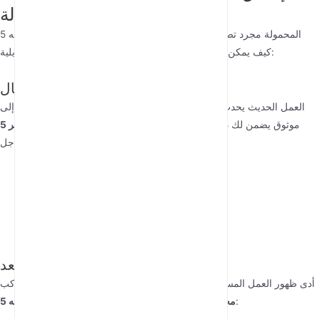
المحمولة
تتجاوز تطبيقات أجهزة توجيه 5G المحمولة مجرد تصفح الويب البسيط. إليك
كيف يمكن لمختلف المستخدمين الاستفادة من هذه التقنية التحويلية:
للمحترفين في مجال الأعمال
العمل الحديث يحدث في كل مكان – من المقاهي إلى صالات المطارات إلى
موثوق يضمن لك دائمًا اتصالاً آمنًا وعالي
راوتر سفر 5G
مكاتب العملاء. جهاز
السرعة من أجل:
مؤتمرات فيديو سلسة بجودة فائقة الوضوح
وصول سريع إلى المستندات والتطبيقات السحابية
اتصالات آمنة عند التعامل مع البيانات الحساسة
اتصال ثابت عبر أجهزة متعددة
للمسافرين الرقميين والعاملين عن بُعد
أدى ظهور العمل المستقل عن الموقع إلى خلق طلب على حلول اتصال تواكب
يتيح:
أفضل جهاز توجيه 5G محمول
أنماط الحياة المتنقلة. جهاز