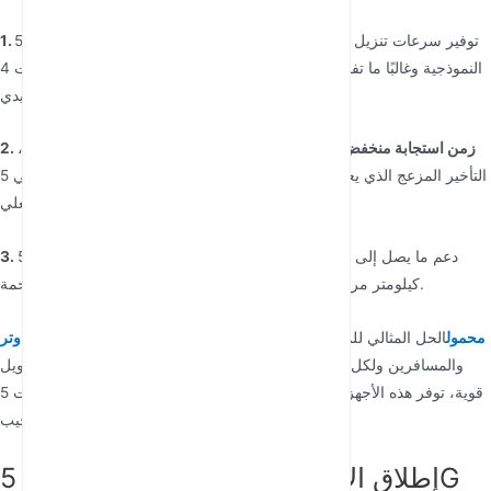
1. سرعات فائقة:
يمكن لشبكات 5G توفير سرعات تنزيل تصل إلى 10 جيجابت
في الثانية – أي أسرع بمئة مرة من اتصالات 4G LTE النموذجية وغالبًا ما تفوق
النطاق العريض التقليدي.
2. زمن استجابة منخفض للغاية:
مع زمن استجابة يصل إلى 1 مللي ثانية فقط،
تلغي 5G التأخير المزعج الذي يعاني منه مكالمات الفيديو والألعاب عبر الإنترنت
والتعاون في الوقت الفعلي.
3. سعة هائلة للأجهزة:
يمكن لشبكات 5G دعم ما يصل إلى مليون جهاز لكل
كيلومتر مربع، مما يعني أن اتصالك لن يتباطأ في المناطق المزدحمة.
راوتر WiFi 5G محمول
الحل المثالي للمحترفين
هذه التطورات التقنية تجعل جهاز
والمسافرين ولكل من يقدر الوصول الموثوق إلى الإنترنت. من خلال تحويل
إشارات 5G الخلوية إلى شبكات Wi-Fi قوية، توفر هذه الأجهزة المدمجة اتصالاً
بمستوى المؤسسات في حزمة بحجم الجيب.
إطلاق الإمكانات الكاملة لأجهزة توجيه 5G