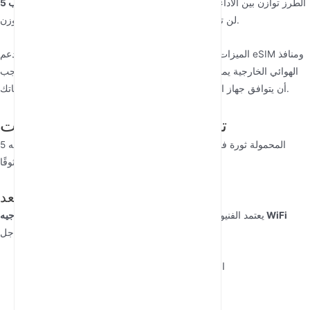
الطرز توازن بين الأداء والحجم الصغير. ابحث
راوتر الجيب 5G
قابلية النقل:
أفضل
عن تصميمات خفيفة الوزن (أقل من 300g) لن تثقل حقيبتك.
الميزات الإضافية مثل واجهات الشاشة التي تعمل باللمس ودعم eSIM ومنافذ
الهوائي الخارجية يمكن أن تعزز تجربتك اعتمادًا على احتياجاتك الخاصة. يجب
أن يتوافق جهاز التوجيه المثالي مع متطلباتك التقنية ومتطلبات نمط حياتك.
تطبيقات واقعية تحوّل الصناعات
بعيدًا عن الاستخدام الشخصي، تُحدث أجهزة توجيه 5G المحمولة ثورة في
المجالات المهنية التي تتطلب اتصالاً متنقلًا موثوقًا:
الخدمات الميدانية والمراقبة عن بُعد
يعتمد الفنيون في قطاعات الطاقة والبناء والاتصالات على
أجهزة توجيه WiFi
من أجل:
الصناعية
الوصول إلى أدلة المعدات والمخططات في الموقع
بث الفيديو المباشر للمساعدة عن بُعد من الخبراء
رفع بيانات التشخيص من المعدات الميدانية