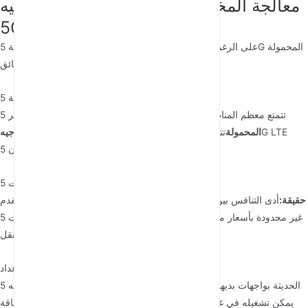
معالجة المخاوف الشائعة حول أجهزة توجيه
5G
على الرغم من مزاياها، يتردد بعض المستخدمين في اعتماد تقنية 5G المحمولة
بسبب المفاهيم الخاطئة. دعنا نوضح الحقائق:
“تغطية 5G ليست واسعة الانتشار بعد.”
خرافة:
حقيقة:
بينما يستمر نشر 5G، تتمتع معظم المناطق الحضرية بتغطية واسعة
أجهزة توجيه WiFi 5G المحمولة
تتحول تلقائيًا إلى 4G LTE
بالفعل. العديد من
عندما لا تكون 5G متاحة، مما يضمن خدمة دون انقطاع.
“باقات بيانات 5G باهظة الثمن.”
خرافة:
حقيقة:
أدى التنافس بين شركات الاتصالات إلى خفض الأسعار بشكل كبير. تقدم
العديد من مقدمي الخدمات الآن باقات 5G غير محدودة بأسعار مماثلة لتكاليف
النطاق العريض المنزلي، خاصة عند مراعاة مزايا التنقل.
“التقنية معقدة جدًا في الإعداد.”
خرافة:
حقيقة:
تتميز أجهزة توجيه 5G الحديثة بواجهات بديهية وأدلة بدء سريع. معظمها
يمكن تشغيله في غضون دقائق من فتح العلبة – ما عليك سوى إدخال بطاقة