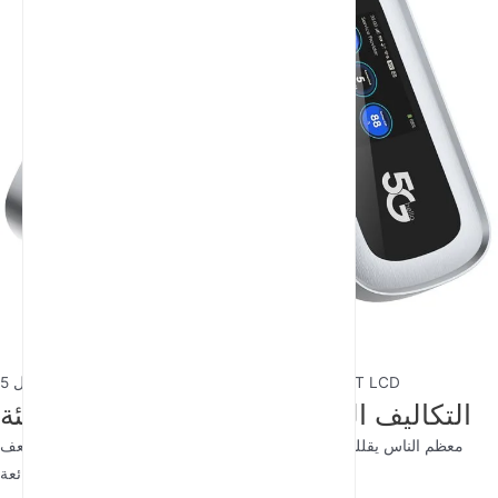
راوتر محمول 5G بلوحة لمس AX1800 وشاشة 2.4′ TFT LCD
التكاليف الخفية لاتصالات الإنترنت البطيئة
معظم الناس يقللون من مقدار الوقت والمال الذي يخسرونه بسبب ضعف
اتصالات الإنترنت. تأمل هذه السيناريوهات الشائعة: