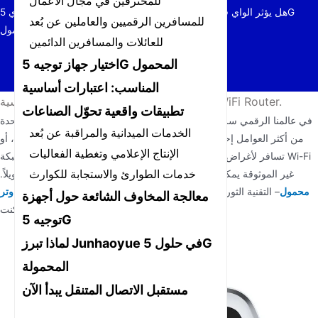
للمحترفين في مجال الأعمال
هل يؤثر الواي فاي البطيء على إنتاجيتك؟ اكتشف قوة راوتر واي فاي 5G
للمسافرين الرقميين والعاملين عن بُعد
المحمول!
للعائلات والمسافرين الدائمين
اختيار جهاز توجيه 5G المحمول
المناسب: اعتبارات أساسية
اكتشف قوة Portable 5G WiFi Router.
/
الأخبار
/
الرئيسية
تطبيقات واقعية تحوّل الصناعات
في عالمنا الرقمي سريع الإيقاع اليوم، أصبحت اتصالات الإنترنت البطيئة واحدة
الخدمات الميدانية والمراقبة عن بُعد
من أكثر العوامل إحباطًا التي تقتل الإنتاجية. سواء كنت تعمل من المنزل، أو
الإنتاج الإعلامي وتغطية الفعاليات
تسافر لأغراض العمل، أو تحاول فقط بث برنامجك المفضل، فإن شبكة Wi-Fi
خدمات الطوارئ والاستجابة للكوارث
غير الموثوقة يمكن أن تحول المهام البسيطة إلى عناء يستغرق وقتًا طويلاً.
راوتر WiFi 5G محمول
– التقنية الثورية التي توفر سرعات إنترنت
الحل؟ جهاز
معالجة المخاوف الشائعة حول أجهزة
فائقة أينما كنت.
توجيه 5G
لماذا تبرز Junhaoyue في حلول 5G
المحمولة
مستقبل الاتصال المتنقل يبدأ الآن