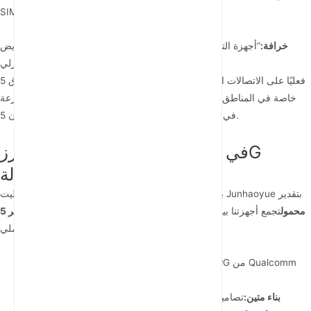
SIM وتوصيل أجهزتك.
خرافة:
“أجهزة التوجيه المحمولة لا يمكنها منافسة سرعات النطاق العريض
المنزلي.”
حقيقة:
في كثير من الحالات، يتفوق 5G فعليًا على الاتصالات السلكية التقليدية،
خاصة في المناطق ذات القيود على الألياف الضوئية. تُظهر اختبارات السرعة
بانتظام أن 5G يوفر 300-1000Mbps في الظروف الواقعية.
لماذا تبرز Junhaoyue في حلول 5G
المحمولة
باعتبارها مبتكرًا رائدًا في تقنية الاتصالات الشبكية، حظيت Junhaoyue بتقدير
راوتر 5G محمول
تجمع أجهزتنا بين التقنية المتطورة والتصميم
لحلولها عالية الأداء
العملي:
تقنية الشرائح المتقدمة:
استخدام أحدث مودمات 5G من Qualcomm
لتحقيق أقصى سرعة وكفاءة
بناء متين:
تصاميم متينة تتحمل قسوة السفر والاستخدام الخارجي