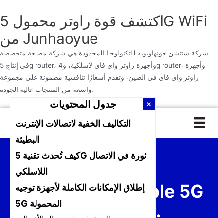
اكتشف قوة راوتر محمول 5G WiFi
من Junhaoyue
شركة شنتشن جونهاويويه للتكنولوجيا المحدودة هي شركة مصنعة متخصصة
في إنتاج 5g router، وأجهزة راوتر واي فاي لاسلكية، و4g router، وأجهزة
راوتر واي فاي في الصين، وتقدم أسعارًا تنافسية مضمونة على مجموعة
واسعة من المنتجات عالية الجودة.
جدول المحتويات
تخطى
التكاليف الخفية لاتصالات الإنترنت
إلى
المحتوى
البطيئة
كيف تُحدث تقنية 5G ثورة في الاتصال
اللاسلكي
اكتشف قوة Portable 5G
إطلاق الإمكانات الكاملة لأجهزة توجيه
5G المحمولة
WiFi Router.