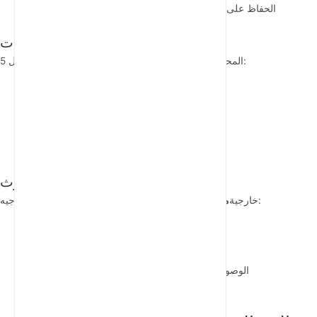
الحفاظ على الاتصال في المناطق التي تفتقر إلى البنية التحتية
الإنتاج الإعلامي وتغطية الفعاليات
يستخدم الصحفيون وفرق الإنتاج حلول 5G المحمولة من أجل:
البث المباشر من المواقع النائية
نقل ملفات الوسائط الكبيرة بسرعة
تنسيق فرق متعددة الأعضاء في الميدان
توفير إنترنت مؤقت لمناطق الصحافة
خدمات الطوارئ والاستجابة للكوارث
من أجل:
ينشر المستجيبون الأوائل أجهزة توجيه WiFi خارجية
متينة
إنشاء شبكات اتصال فورية
تنسيق جهود الإنقاذ في المناطق المتضررة
الوصول إلى المعلومات الحرجة عند تعطل البنية التحتية
توفير الاتصال للمجتمعات النازحة