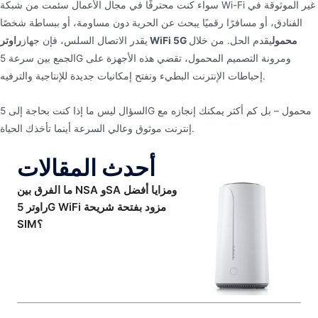
سواء كنت محترفًا في مجال الأعمال سئمت من شبكة Wi-Fi غير الموثوقة في
الفنادق، أو مسافرًا رقميًا يبحث عن الحرية دون مساومة، أو ببساطة شخصًا
راوتر WiFi 5G محمول
يقدم الحل. من خلال
يقدر الاتصال السلس، فإن جهاز
الجمع بين سرعة 5G ومرونة التصميم المحمول، تقضي هذه الأجهزة على
إحباطات الإنترنت البطيء وتفتح إمكانيات جديدة للإنتاجية والترفيه.
السؤال ليس ما إذا كنت بحاجة إلى 5G محمول – بل كم أكثر يمكنك إنجازه مع
إنترنت موثوق وعالي السرعة أينما تأخذك الحياة.
أحدث المقالات
ما الفرق بين NSA وSA ومزايا أفضل
راوتر 5G WiFi مزود بفتحة شريحة
SIM؟