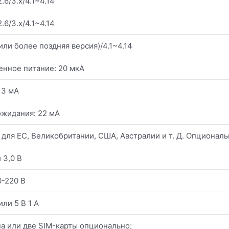
.6/3.x/4.1~4.14
.6/3.x/4.1~4.14
 или более поздняя версия)/4.1~4.14
нное питание: 20 мкА
 3 мА
жидания: 22 мА
 для ЕС, Великобритании, США, Австралии и т. Д. Опционал
и 3,0 В
0-220 В
 или 5 В 1 А
на или две SIM-карты опционально;