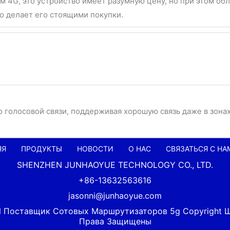
4G, это устройство имеет разумную цену, но при этом об
 делает его стоящими покупки.
 голосовой связи, поддерживая хорошую связь даже в зонах
ЯЯ
ПРОДУКТЫ
НОВОСТИ
О НАС
СВЯЗАТЬСЯ С НА
SHENZHEN JUNHAOYUE TECHNOLOGY CO., LTD.
+86-13632563616
jasonni@junhaoyue.com
р И Поставщик Сотовых Маршрутизаторов 5g Copyright 
Права Защищены