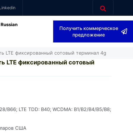
Linkedin
Russian
Получить коммерческое
предложение
сть LTE фиксированный сотовый терминал 4g
сть LTE фиксированный сотовый
28/B66; LTE TDD: B40; WCDMA: B1/B2/B4/B5/B8;
лларов США