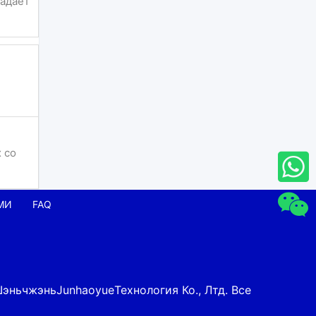
ладает
 со
МИ
FAQ
Шэньчжэнь
Junhaoyue
Технология Ко., Лтд. Все