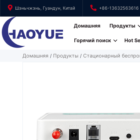
Перейти
Шэньчжэнь, Гуандун, Китай
+86-13632563616
к
содержимому
Домашняя
Продукты
Горячий поиск
Hot S
Домашняя
Продукты
Стационарный беспро
/
/