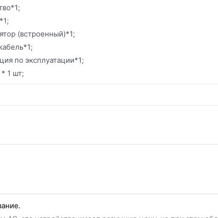
тво*1;
*1;
ятор (встроенный)*1;
кабель*1;
ция по эксплуатации*1;
* 1 шт;
ание.