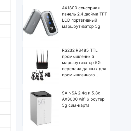
AX1800 сенсорная
панель 2,4 дюйма TFT
LCD портативный
маршрутизатор 5g
RS232 RS485 TTL
промышленный
маршрутизатор 5G
передача данных для
промышленного
управления
SA NSA 2.4g и 5.8g
AX3000 wifi 6 роутер
5g сим-карта