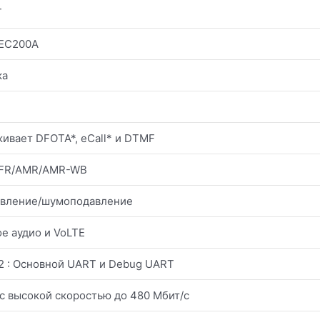
Г
 EC200A
ка
ивает DFOTA*, eCall* и DTMF
EFR/AMR/AMR-WB
вление/шумоподавление
е аудио и VoLTE
2 : Основной UART и Debug UART
 с высокой скоростью до 480 Мбит/с