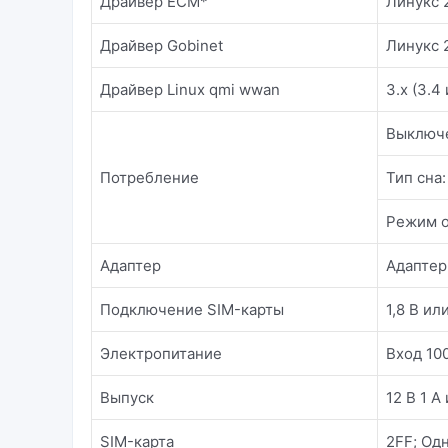
Драйвер ECM*
Линукс 2
Драйвер Gobinet
Линукс 2
Драйвер Linux qmi wwan
3.x (3.4
Выключе
Потребление
Тип сна:
Режим о
Адаптер
Адаптер
Подключение SIM-карты
1,8 В ил
Электропитание
Вход 10
Выпуск
12 В 1 А
SIM-карта
2FF; Од