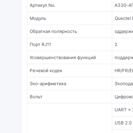
Артикул No.
А330-4
Модуль
Quectel
Обратная полярность
оддерж
Порт RJ11
2
Усовершенствования функций
поддерж
Речевой кодек
HR/FR/
Эхо-арифметика
Эхопода
Вольт
Цифрово
UART × 
USB 2.0