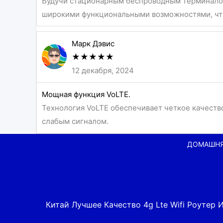
Будучи стационарным беспроводным терминалом 
широкими функциональными возможностями, что
Марк Дэвис
★
★
★
★
★
12 декабря, 2024
Мощная функция VoLTE.
Технология VoLTE обеспечивает четкое качество
слабым сигналом.
ДОМАШН
Китай Лучшее Качество 4g Lte Wifi Роуте