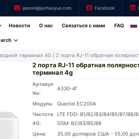
jasonni@junhaoyue.com
Facebook
Новости
О нас
Связаться с нами
FAQ
earch
водной терминал 4G
2 порта RJ-11 обратная полярно
/
2 порта RJ-11 обратная полярно
терминал 4g
Артикул
А330-4Г
No:
Модуль:
Quectel EC200A
Частота
LTE FDD: B1/B2/B3/B4/B5/B7/B8/B
4G:
GSM: B2/B3/B5/B8
Цена:
35,00 долларов США - 55,00 до