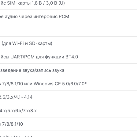
с SIM-карты 1,8 В / 3,0 В (U)
е аудио через интерфейс PCM
 (для Wi-Fi и SD-карты)
йсы UART/PCM для функции BT4.0
зведение звука/запись звука
7/8/8.1/10 или Windows CE 5.0/6.0/7.0*
.6/3.x/4.1~4.14
.x/5.x/6.x/7.x/8.x
7/8/8.1/10