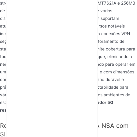
streaming de vídeo 4K. Alimentado por uma CPU MT7621A e 256MB
de RAM, ele garante o gerenciamento eficiente de vários
dispositivos, enquanto os 128MB de memória flash suportam
atualizações de firmware sem problemas. Os recursos notáveis
incluem uma porta WAN de 2.5Gbps, ZeroTier para conexões VPN
seguras e um sinal de luz pulsante para fácil monitoramento de
status. A capacidade Easy Mesh do roteador permite cobertura para
toda a casa com uma simples expansão de um toque, eliminando a
necessidade de configurações complexas. Projetado para operar em
uma ampla faixa de temperatura (-40°C a +70°C) e com dimensões
compactas (210 x 140 x 44mm), é ao mesmo tempo durável e
prático. Os usuários elogiam seu sinal forte e adaptabilidade para
vários cenários, desde uso doméstico até pequenos ambientes de
escritório, tornando-o uma excelente
Melhor roteador 5G
residencial
escolha.
Router WiFi 5G AX3000 WiFi 6 SA NSA com
SIM card slot