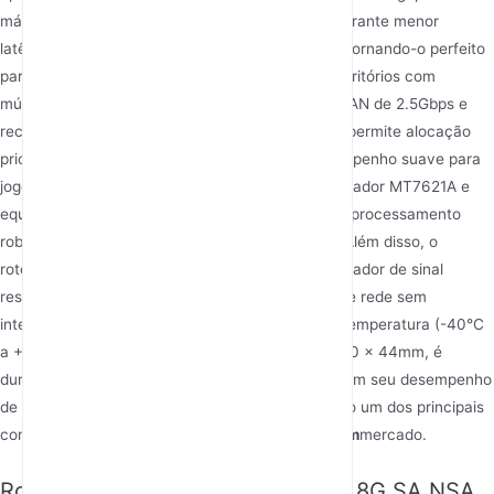
máximo de 3000Mbps. Sua tecnologia Wi-Fi 6 garante menor
latência e suporta até 128 usuários simultâneos, tornando-o perfeito
para residências movimentadas ou pequenos escritórios com
múltiplos dispositivos. A inclusão de uma porta WAN de 2.5Gbps e
recursos avançados de QoS (Quality of Service) permite alocação
priorizada de largura de banda, garantindo desempenho suave para
jogos e streaming 4K. Alimentado por um processador MT7621A e
equipado com 256MB de RAM, oferece poder de processamento
robusto para lidar com cargas de rede pesadas. Além disso, o
roteador apresenta um design elegante com indicador de sinal
respirante e suporta Easy Mesh para expansão de rede sem
interrupções. Operando em uma ampla faixa de temperatura (-40°C
a +70°C) e com dimensão compacta de 210 x 140 x 44mm, é
durável e eficiente em espaço. Os usuários elogiam seu desempenho
de alta velocidade e facilidade de uso, tornando-o um dos principais
concorrentes na categoria de
melhor roteador sim
mercado.
Router 5G Wifi 6 AX3000 2.4G&5.8G SA NSA