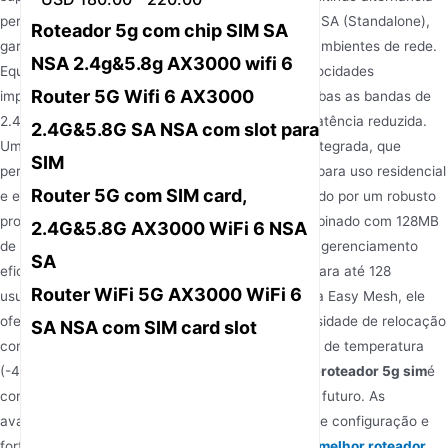
perfeita entre os modos NSA (Non-Standalone) e SA (Standalone),
Roteador 5g com chip SIM SA
garantindo conectividade confiável em diversos ambientes de rede.
NSA 2.4g&5.8g AX3000 wifi 6
Equipado com tecnologia Wi-Fi 6, ele entrega velocidades
Router 5G Wifi 6 AX3000
impressionantes de até 3000Mbps, utilizando ambas as bandas de
2.4GHz e 5.8GHz para desempenho otimizado e latência reduzida.
2.4G&5.8G SA NSA com slot para
Um dos seus destaques é a capacidade de voz integrada, que
SIM
permite chamadas VoIP nítidas, tornando-o ideal para uso residencial
Router 5G com SIM card,
e em pequenos escritórios. O roteador é alimentado por um robusto
processador MT7621A com 256MB de RAM, combinado com 128MB
2.4G&5.8G AX3000 WiFi 6 NSA
de memória flash, garantindo multitarefa suave e gerenciamento
SA
eficiente de múltiplos dispositivos. Com suporte para até 128
Router WiFi 5G AX3000 WiFi 6
usuários e recursos avançados como a tecnologia Easy Mesh, ele
oferece cobertura para toda a casa sem a necessidade de relocação
SA NSA com SIM card slot
complexa de rede. Operando em uma ampla faixa de temperatura
(-40°C a +70°C) e oferecendo suporte IPv6, este
roteador 5g sim
é
construído para durabilidade e preparação para o futuro. As
avaliações de usuários destacam sua facilidade de configuração e
forte cobertura de sinal, tornando-o um confiável
melhor roteador