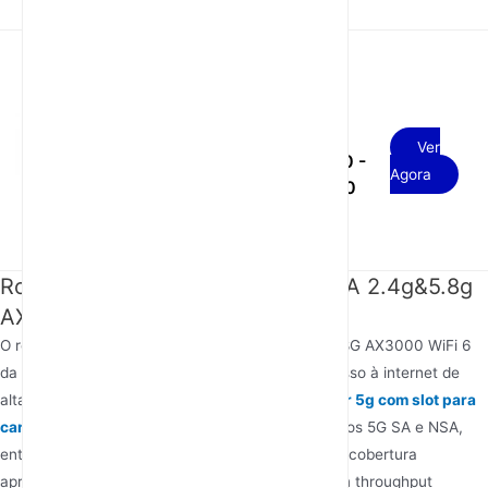
USD
Router WiFi 5G
Ver
AX3000 WiFi 6 SA
180.00 -
Agora
NSA com SIM card slot
220.00
Roteador 5g com chip SIM SA NSA 2.4g&5.8g
AX3000 wifi 6
O roteador 5g com cartão SIM SA NSA 2.4G e 5.8G AX3000 WiFi 6
da Junhaoyue é uma solução poderosa para acesso à internet de
alta velocidade com a flexibilidade de um
roteador 5g com slot para
cartão SIM
. Este roteador suporta ambos os modos 5G SA e NSA,
entregando velocidades extremamente rápidas e cobertura
aprimorada nas bandas de 2.4GHz e 5.8GHz, com throughput