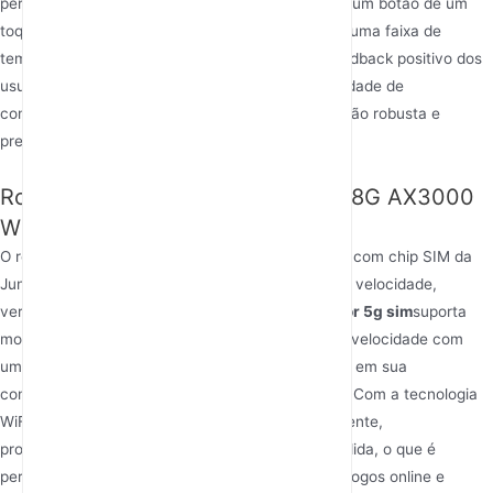
permite uma expansão de rede sem esforço com um botão de um
toque, cobrindo toda a casa perfeitamente. Com uma faixa de
temperatura operacional de -40°C a +70°C e feedback positivo dos
usuários sobre sua intensidade de sinal e simplicidade de
configuração, este
melhor roteador 5G
é uma opção robusta e
preparada para o futuro.
Router 5G com SIM card, 2.4G&5.8G AX3000
WiFi 6 NSA SA
O roteador 2.4g&5.8g AX3000 WiFi 6 NSA SA 5G com chip SIM da
Junhaoyue oferece uma combinação atraente de velocidade,
versatilidade e tecnologia avançada. Este
roteador 5g sim
suporta
modos 5G NSA e SA, fornecendo internet de alta velocidade com
uma taxa de transferência máxima de 3000Mbps em sua
configuração de banda dupla (2.4GHz e 5.8GHz). Com a tecnologia
WiFi 6, ele suporta até 128 usuários simultaneamente,
proporcionando baixa latência e cobertura estendida, o que é
perfeito para aplicações de alta demanda, como jogos online e