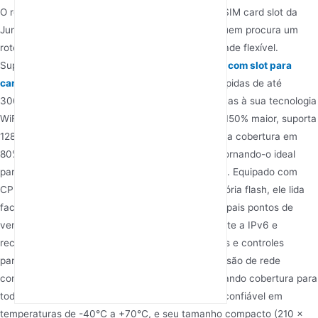
O roteador WiFi AX3000 WiFi 6 SA NSA 5G com SIM card slot da
Junhaoyue é uma opção de primeira linha para quem procura um
roteador 5G de alto desempenho com conectividade flexível.
Suportando redes 5G SA e NSA, este
roteador 5g com slot para
cartão SIM
oferece velocidades extremamente rápidas de até
3000Mbps nas bandas de 2.4GHz e 5.8GHz, graças à sua tecnologia
WiFi 6. Este padrão proporciona uma velocidade 150% maior, suporta
128 usuários, reduz a latência em 30% e estende a cobertura em
80% em comparação com gerações anteriores, tornando-o ideal
para grandes residências ou pequenos escritórios. Equipado com
CPU MT7621A, 256MB de RAM e 128MB de memória flash, ele lida
facilmente com tráfego de rede pesado. Os principais pontos de
venda incluem uma porta WAN de 2.5Gbps, suporte a IPv6 e
recursos avançados de segurança, como firewalls e controles
parentais. A tecnologia Easy Mesh garante expansão de rede
contínua com um botão de um toque, proporcionando cobertura para
toda a casa. Seu design robusto opera de forma confiável em
temperaturas de -40°C a +70°C, e seu tamanho compacto (210 x