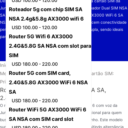
USD 100.00 - 120.00
Descubra o melhor roteador 5G WiFi com slot para cartão SIM da
Junhaoyue, com modelos avançados como o roteador Dual SIM NSA
Roteador 5g com chip SIM SA
SA 2.4G e 5.8G WiFi 6 com voz e o roteador 5G AX3000 WiFi 6 SA
NSA 2.4g&5.8g AX3000 wifi 6
NSA. Esses roteadores de alto desempenho oferecem conectividade
USD 100.00 - 120.00
perfeita, tecnologia Wi-Fi 6 e suporte de banda dupla, sendo ideais
Router 5G Wifi 6 AX3000
para residências e pequenas
2.4G&5.8G SA NSA com slot para
SIM
USD 180.00 - 220.00
Início
/
Notícias
/
Router 5G com SIM card,
Melhor Roteador 5G WiFi com Slot para Cartão SIM:
Principais Escolhas da Junhaoyue
2.4G&5.8G AX3000 WiFi 6 NSA
Router 5G com Dual SIM card, NSA SA,
SA
2.4G&5.8G WiFi 6 e SIM de voz
USD 180.00 - 220.00
O roteador 5G Dual SIM NSA SA 2.4G e 5.8G WiFi 6 com voz da
Router WiFi 5G AX3000 WiFi 6
Junhaoyue se destaca como uma escolha excepcional para quem
SA NSA com SIM card slot
busca um roteador 5G versátil e de alto desempenho. Este modelo
suporta funcionalidade de duplo cartão SIM, permitindo alternância
USD 180.00 - 220.00