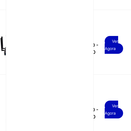
Router 5G Wifi 6
USD
AX3000 2.4G&5.8G
Ver
180.00 -
SA NSA com slot para
Agora
220.00
SIM
Router 5G com SIM
USD
card, 2.4G&5.8G
Ver
180.00 -
AX3000 WiFi 6 NSA
Agora
220.00
SA