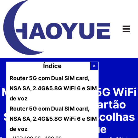
Ir
para
o
conteúdo
Índice
Router 5G com Dual SIM card,
NSA SA, 2.4G&5.8G WiFi 6 e SIM
Melhor Roteador 5G WiFi
de voz
com Slot para Cartão
Router 5G com Dual SIM card,
SIM: Principais Escolhas
NSA SA, 2.4G&5.8G WiFi 6 e SIM
da Junhaoyue
de voz