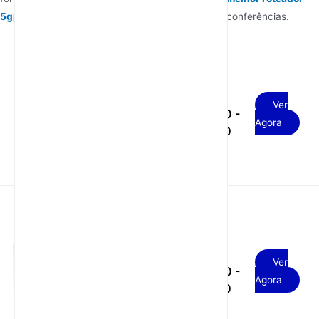
5g
para casa
opção para streaming, jogos e videoconferências.
Router 5G com Dual
USD
SIM card, NSA SA,
Ver
100.00 -
2.4G&5.8G WiFi 6 e
Agora
120.00
SIM de voz
Roteador 5g com chip
USD
SIM SA NSA
Ver
100.00 -
2.4g&5.8g AX3000
Agora
120.00
wifi 6