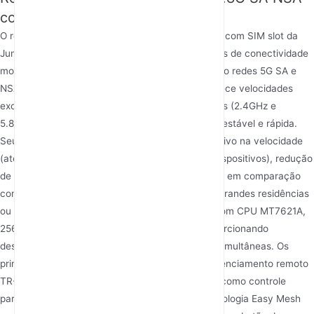
com slot para SIM
O roteador WiFi 6 AX3000 2.4g&5.8g SA NSA 5G com SIM slot da
Junhaoyue é projetado para atender às demandas de conectividade
moderna com seus recursos de ponta. Suportando redes 5G SA e
NSA, este
melhor roteador 5G com chip SIM
oferece velocidades
excepcionais de até 3000Mbps em bandas duplas (2.4GHz e
5.8GHz), garantindo uma experiência de internet estável e rápida.
Seu padrão WiFi 6 oferece um aumento significativo na velocidade
(até 150% maior), capacidade de usuários (128 dispositivos), redução
de latência (30% menor) e cobertura (80% maior) em comparação
com gerações anteriores, tornando-o ideal para grandes residências
ou pequenas empresas. O roteador é equipado com CPU MT7621A,
256MB de RAM e 128MB de memória flash, proporcionando
desempenho confiável para múltiplas conexões simultâneas. Os
principais destaques incluem suporte a IPv6, gerenciamento remoto
TR-069 e uma interface amigável com recursos como controle
parental e firewalls para maior segurança. A tecnologia Easy Mesh