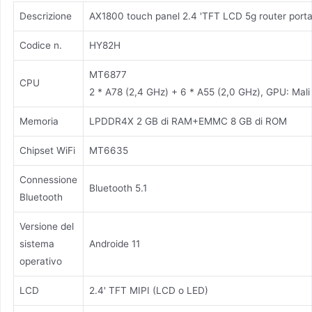
Descrizione
AX1800 touch panel 2.4 'TFT LCD 5g router portat
Codice n.
HY82H
MT6877
CPU
2 * A78 (2,4 GHz) + 6 * A55 (2,0 GHz), GPU: Ma
Memoria
LPDDR4X 2 GB di RAM+EMMC 8 GB di ROM
Chipset WiFi
MT6635
Connessione
Bluetooth 5.1
Bluetooth
Versione del
sistema
Androide 11
operativo
LCD
2.4' TFT MIPI (LCD o LED)