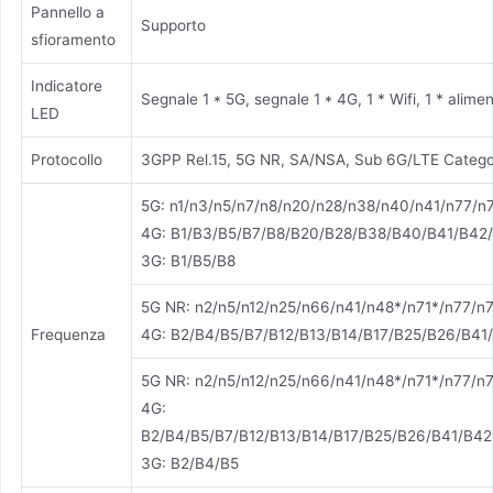
Pannello a
Supporto
sfioramento
Indicatore
Segnale 1 * 5G, segnale 1 * 4G, 1 * Wifi, 1 * alime
LED
Protocollo
3GPP Rel.15, 5G NR, SA/NSA, Sub 6G/LTE Catego
5G: n1/n3/n5/n7/n8/n20/n28/n38/n40/n41/n77/n
4G: B1/B3/B5/B7/B8/B20/B28/B38/B40/B41/B42
3G: B1/B5/B8
5G NR: n2/n5/n12/n25/n66/n41/n48*/n71*/n77/n
Frequenza
4G: B2/B4/B5/B7/B12/B13/B14/B17/B25/B26/B41
5G NR: n2/n5/n12/n25/n66/n41/n48*/n71*/n77/n
4G:
B2/B4/B5/B7/B12/B13/B14/B17/B25/B26/B41/B4
3G: B2/B4/B5