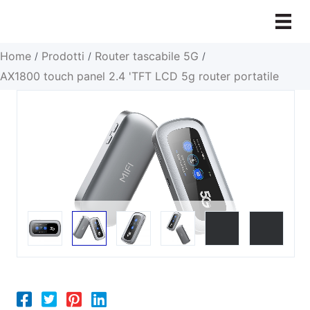
Vai
al
contenuto
Home
Prodotti
Router tascabile 5G
/
/
/
AX1800 touch panel 2.4 'TFT LCD 5g router portatile