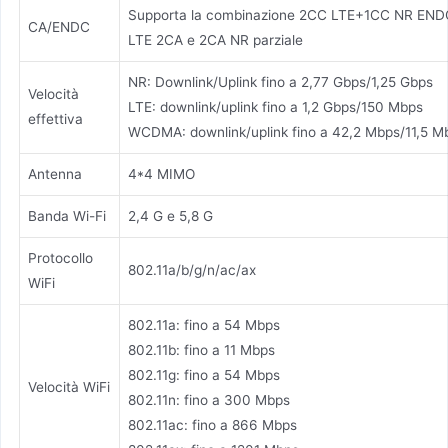
Supporta la combinazione 2CC LTE+1CC NR END
CA/ENDC
LTE 2CA e 2CA NR parziale
NR: Downlink/Uplink fino a 2,77 Gbps/1,25 Gbps
Velocità
LTE: downlink/uplink fino a 1,2 Gbps/150 Mbps
effettiva
WCDMA: downlink/uplink fino a 42,2 Mbps/11,5 M
Antenna
4*4 MIMO
Banda Wi-Fi
2,4 G e 5,8 G
Protocollo
802.11a/b/g/n/ac/ax
WiFi
802.11a: fino a 54
802.11b: fino a 11 
802.11g: fino a 54
Velocità WiFi
802.11n: fino a 300 
802.11ac: fino a 866 Mb