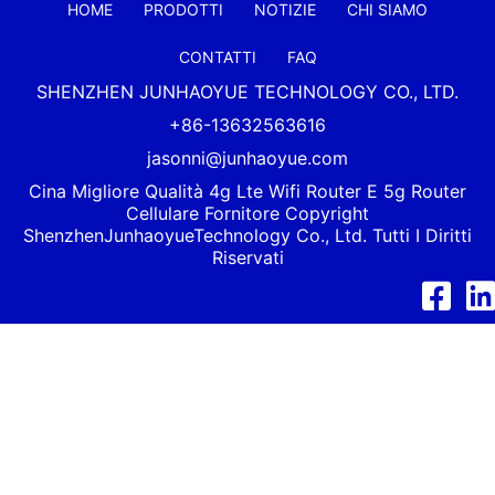
HOME
PRODOTTI
NOTIZIE
CHI SIAMO
CONTATTI
FAQ
SHENZHEN JUNHAOYUE TECHNOLOGY CO., LTD.
+86-13632563616
jasonni@junhaoyue.com
Cina Migliore Qualità 4g Lte Wifi Router E 5g Router
Cellulare Fornitore Copyright
Shenzhen
Junhaoyue
Technology Co., Ltd. Tutti I Diritti
Riservati
Facebook
Link