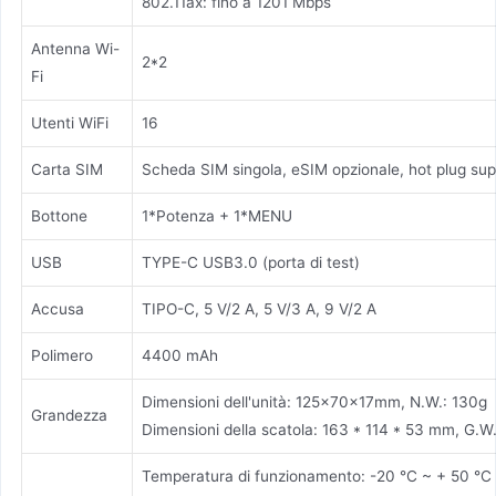
802.11ax: fino a 1201 Mbps
Antenna Wi-
2*2
Fi
Utenti WiFi
16
Carta SIM
Scheda SIM singola, eSIM opzionale, hot plug su
Bottone
1*Potenza + 1*MENU
USB
TYPE-C USB3.0 (porta di test)
Accusa
TIPO-C, 5 V/2 A, 5 V/3 A, 9 V/2 A
Polimero
4400 mAh
Dimensioni dell'unità: 125x70x17mm, N.W.: 130g
Grandezza
Dimensioni della scatola: 163 * 114 * 53 mm, G.W
Temperatura di funzionamento: -20 °C ~ + 50 °C