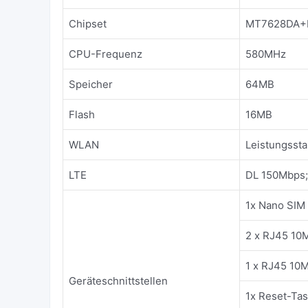
Chipset
MT7628DA+
CPU-Frequenz
580MHz
Speicher
64MB
Flash
16MB
WLAN
Leistungssta
LTE
DL 150Mbps
1x Nano SIM 
2 x RJ45 10
1 x RJ45 10
Geräteschnittstellen
1x Reset-Tas