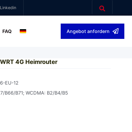
Linkedin
FAQ
Angebot anfordern
Deutsch
▾
nWRT 4G Heimrouter
6-EU-12
17/B66/B71; WCDMA: B2/B4/B5