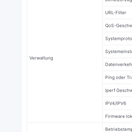
URL-Filter
QoS-Geschw
Systemproto
Systemeinst
Verwaltung
Datenverkehr
Ping oder T
Iperf Geschw
IPV4/IPV6
Firmware lok
Betriebstemp