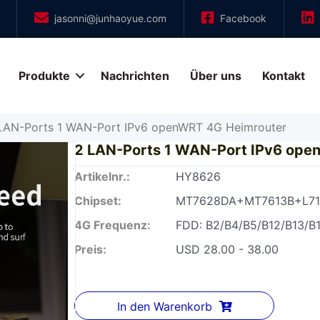
jasonni@junhaoyue.com
Facebook
Produkte
Nachrichten
Über uns
Kontakt
LAN-Ports 1 WAN-Port IPv6 openWRT 4G Heimrouter
2 LAN-Ports 1 WAN-Port IPv6 ope
Artikelnr.:
HY8626
Chipset:
MT7628DA+MT7613B+L71
4G Frequenz:
FDD: B2/B4/B5/B12/B13/B
Preis:
USD 28.00 - 38.00
In den Warenkorb