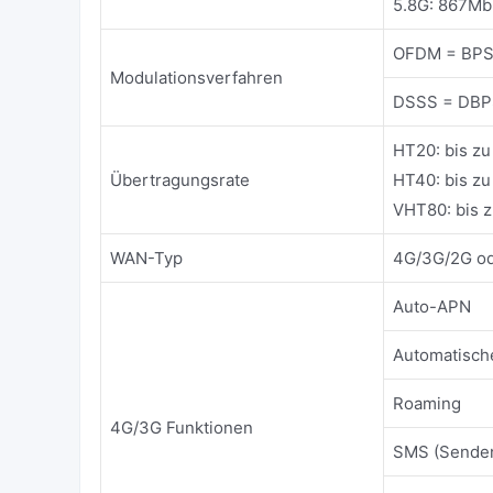
5.8G: 867Mb
OFDM = BPS
Modulationsverfahren
DSSS = DBP
HT20: bis z
Übertragungsrate
HT40: bis z
VHT80: bis 
WAN-Typ
4G/3G/2G od
Auto-APN
Automatisch
Roaming
4G/3G Funktionen
SMS (Sende