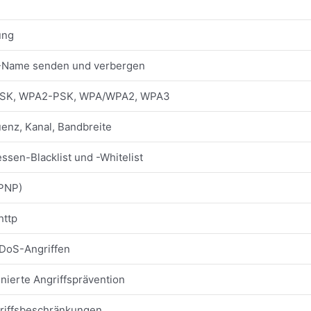
ung
-Name senden und verbergen
SK, WPA2-PSK, WPA/WPA2, WPA3
nz, Kanal, Bandbreite
sen-Blacklist und -Whitelist
PNP)
http
DoS-Angriffen
nierte Angriffsprävention
riffsbeschränkungen