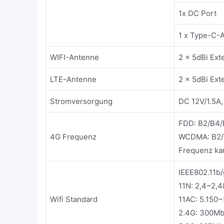
1x DC Port
1 x Type-C-
WIFI-Antenne
2 x 5dBi Ext
LTE-Antenne
2 x 5dBi Ext
Stromversorgung
DC 12V/1.5A
FDD: B2/B4/
4G Frequenz
WCDMA: B2/
Frequenz ka
IEEE802.11b/
11N: 2,4~2,
Wifi Standard
11AC: 5.150
2.4G: 300M