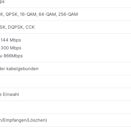
ps
K, QPSK, 16-QAM, 64-QAM, 256-QAM
SK, DQPSK, CCK
u 144 Mbps
u 300 Mbps
zu 866Mbps
er kabelgebunden
e Einwahl
n/Empfangen/Löschen)