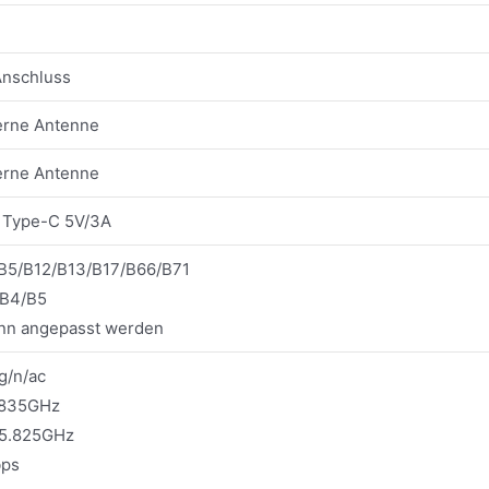
Anschluss
erne Antenne
erne Antenne
, Type-C 5V/3A
B5/B12/B13/B17/B66/B71
B4/B5
nn angepasst werden
g/n/ac
4835GHz
~5.825GHz
bps