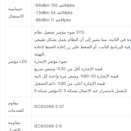
-66dBm عند 150Mpbs
حساسية
-73dBm عند 54Mpbs
الاستقبال
-86dBm عند 11Mpbs
ضوء مؤشر تشغيل نظام SYS:
ية البرنامج الثابت، أو الضغط على زر إعادة الضبط لإعادة
التهيئة.
ضوء مؤشر الإشارة:
مؤشر LED
قيمة الإشارة أقل من 30%: وميض سريع
قيمة الإشارة 30-80%: وميض مرة واحدة كل ثانية
قيمة الإشارة أعلى من 80%: دائم التشغيل
مؤشر شبكة 5G: يعمل باستمرار عند الاتصال بشبكة 5G
مقاوم
IEC60068-2-27
للصدمات
مقاومة
IEC60068-2-6
الاهتزاز