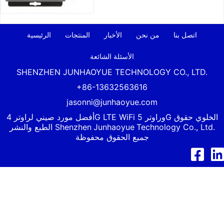
الرئيسية
اتصل بنا
من نحن
الأخبار
المنتجات
الأسئلة الشائعة
SHENZHEN JUNHAOYUE TECHNOLOGY CO., LTD.
+86-13632563616
jasonni@junhaoyue.com
أفضل مورد صيني لراوتر 4G LTE WiFi وراوتر 5G الخلوي حقوق
Technology Co., Ltd.
Junhaoyue
الطبع والنشر Shenzhen
جميع الحقوق محفوظة
د إن
فيسبوك