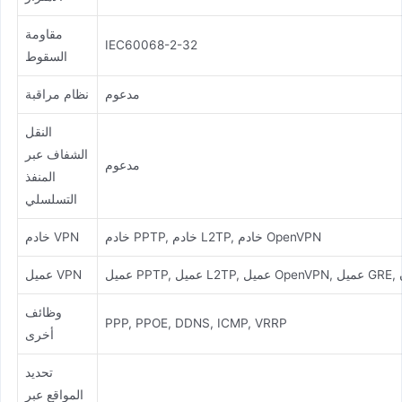
مقاومة
IEC60068-2-32
السقوط
مدعوم
نظام مراقبة
النقل
الشفاف عبر
مدعوم
المنفذ
التسلسلي
خادم PPTP, خادم L2TP, خادم OpenVPN
خادم VPN
عميل VPN
وظائف
PPP, PPOE, DDNS, ICMP, VRRP
أخرى
تحديد
المواقع عبر