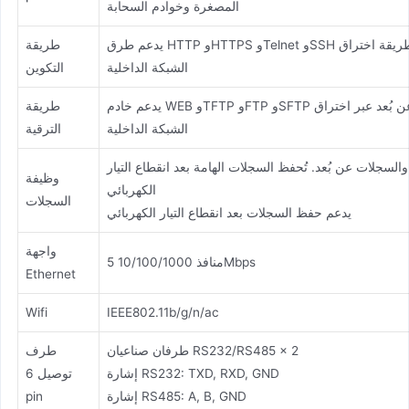
المصغرة وخوادم السحابة
يدعم طرق HTTP وHTTPS وTelnet وSSH المحلية أو عن بُعد، ويدعم طريقة اختراق
طريقة
الشبكة الداخلية
التكوين
يدعم خادم WEB وTFTP وFTP وSFTP المحلي أو عن بُعد، والوصول عن بُعد عبر اختراق
طريقة
الشبكة الداخلية
الترقية
لسجلات عن بُعد. تُحفظ السجلات الهامة بعد انقطاع التيار
وظيفة
الكهربائي
السجلات
يدعم حفظ السجلات بعد انقطاع التيار الكهربائي
واجهة
5 منافذ 10/100/1000Mbps
Ethernet
Wifi
IEEE802.11b/g/n/ac
طرفان صناعيان RS232/RS485 x 2
طرف
إشارة RS232: TXD, RXD, GND
توصيل 6
إشارة RS485: A, B, GND
pin