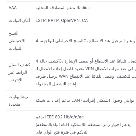
دعم المصادقة المحلية، Radius
AAA
L2TP, PPTP, OpenVPN, CA
أمان البيانات
النسخ
تبادل سلكي أو عبر الترحيل عند الانقطاع
الاحتياطي
للبيانات
، إعادة الاتصال تلقائيًا عند الانقطاع أو ضعف الإشارة
كشف اتصال
ند الانقطاع والتحكم في عدد مرات الاتصال
الرابط عبر
ت القلب للكشف، ويتصل تلقائيًا عند الانقطاع
الإنترنت
إعادة التشغيل المجدولة
ربط بوابات
 يمتلك الموجه بوابتي وصول (شبكتي إنترانت)
متعددة
يدعم IEEE 802.11b/g/n/ac
يدعم اختيار رمز المنطقة اللاسلكية (قناة البلد/المنطقة)
التحكم في فترة فتح الواي فاي