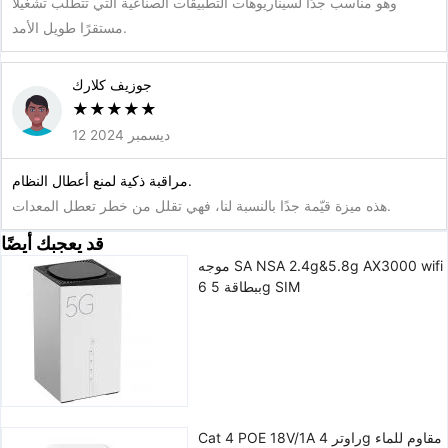
وهو مناسب جدًا لسيناريوهات التطبيقات الصناعية التي تتطلب تشغيلًا
مستقرًا طويل الأمد.
جوزيف كلارك
★
★
★
★
★
12 ديسمبر 2024
مراقبة ذكية لمنع أعطال النظام.
هذه ميزة قيّمة جدًا بالنسبة لنا، فهي تقلل من خطر تعطل المعدات.
قد يعجبك أيضًا
موجه SA NSA 2.4g&5.8g AX3000 wifi
6 ببطاقة 5g SIM
Cat 4 POE 18V/1A راوتر 4g مقاوم للماء