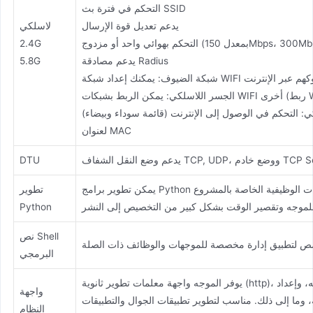
التحكم في فترة بث SSID
يدعم تعديل قوة الإرسال
لاسلكي
دل 150Mbps، 300Mbps، 1200Mbps)
2.4G
يدعم مصادقة Radius
5.8G
لضيوف وإدارة سلوكهم عبر الإنترنت
: التحكم في الوصول إلى الإنترنت (قائمة سوداء وبيضاء)
لعنوان MAC
DTU
يمكن تطوير برامج Python بشكل ذاتي لتحقيق المتطلبات الوظيفية الخاصة بالمشروع
تطوير
لموجه وتقصير الوقت بشكل كبير من التخصيص إلى النشر
Python
نص Shell
ص لتطبيق إدارة مخصصة للموجهات والوظائف ذات الصلة
البرمجي
يوفر الموجه واجهة معلمات تطوير ثانوية (http)، مثل الحصول على حالة الموجه، وإعداد
واجهة
، وما إلى ذلك. مناسب لتطوير تطبيقات الجوال والتطبيقات
النظام