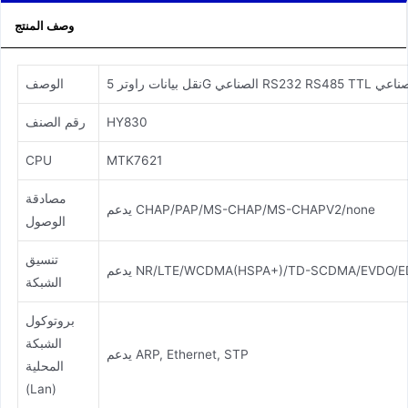
وصف المنتج
RS232 R للتحكم الصناعي
الوصف
HY830
رقم الصنف
CPU
MTK7621
مصادقة
يدعم CHAP/PAP/MS-CHAP/MS-CHAPV2/none
الوصول
تنسيق
NR/LTE/WCDMA(HSPA+)/TD-SCDMA/EVDO/EDGE/
الشبكة
بروتوكول
الشبكة
يدعم ARP, Ethernet, STP
المحلية
(Lan)