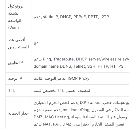
بروتوكول
الشبكة
يدعم static IP, DHCP, PPPoE, PPTP,L2TP
الواسعة
(Wan)
أقصى عدد
64
للمستخدمين
يدعم Ping, Traceroute, DHCP server/wireless relay/client, DNS relay, dynamic
تطبيق IP
domain name DDNS, Telnet, SSH, HTTP, HTTPS, TF
يدعم التوجيه الثابت, IGMP Proxy
توجيه IP
تخصيص قيمة TTL لمضيف العميل
TTL
جدار الحماية
DM, التحكم في الوصول عبر القائمة البيضاء/السوداء
يدعم NAT, PAT, DMZ, تعيين المنفذ, الخادم الافتراضي